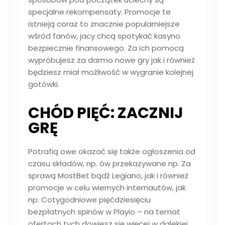
specjalne rekompensaty. Promocje te
istnieją coraz to znacznie popularniejsze
wśród fanów, jacy chcą spotykać kasyno
bezpiecznie finansowego. Za ich pomocą
wypróbujesz za darmo nowe gry jak i również
będziesz miał możliwość w wygranie kolejnej
gotówki.
CHÓD PIĘĆ: ZACZNIJ
GRĘ
Potrafią owe okazać się także ogłoszenia od
czasu składów, np. ów przekazywane np. Za
sprawą MostBet bądź Legiano, jak i również
promocje w celu wiernych internautów, jak
np. Cotygodniowe pięćdziesięciu
bezpłatnych spinów w Playio – na temat
ofertach tych dowiesz się więcej w dalekiej