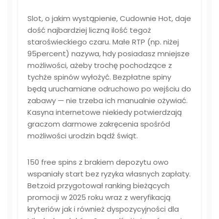
Slot, o jakim wystąpienie, Cudownie Hot, daje
dość najbardziej liczną ilość tegoż
staroświeckiego czaru. Małe RTP (np. niżej
95percent) nazywa, hdy posiadasz mniejsze
możliwości, ażeby trochę pochodzące z
tychże spinów wyłożyć. Bezpłatne spiny
będą uruchamiane odruchowo po wejściu do
zabawy — nie trzeba ich manualnie ożywiać.
Kasyna internetowe niekiedy potwierdzają
graczom darmowe zakręcenia spośród
możliwości urodzin bądź świąt.
150 free spins z brakiem depozytu owo
wspaniały start bez ryzyka własnych zapłaty.
Betzoid przygotował ranking bieżących
promocji w 2025 roku wraz z weryfikacją
kryteriów jak i również dyspozycyjności dla