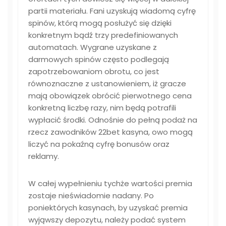
partii materiału. Fani uzyskują wiadomą cyfrę
spinów, którą mogą posłużyć się dzięki
konkretnym bądź trzy predefiniowanych
automatach. Wygrane uzyskane z
darmowych spinów często podlegają
zapotrzebowaniom obrotu, co jest
równoznaczne z ustanowieniem, iż gracze
mają obowiązek obrócić pierwotnego cena
konkretną liczbę razy, nim będą potrafili
wypłacić środki. Odnośnie do pełną podaż na
rzecz zawodników 22bet kasyna, owo mogą
liczyć na pokaźną cyfrę bonusów oraz
reklamy.
W całej wypełnieniu tychże wartości premia
zostaje nieświadomie nadany. Po
poniektórych kasynach, by uzyskać premia
wyjąwszy depozytu, należy podać system