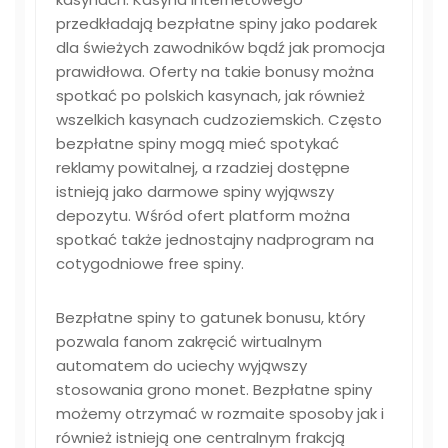
przedkładają bezpłatne spiny jako podarek
dla świeżych zawodników bądź jak promocja
prawidłowa. Oferty na takie bonusy można
spotkać po polskich kasynach, jak również
wszelkich kasynach cudzoziemskich. Często
bezpłatne spiny mogą mieć spotykać
reklamy powitalnej, a rzadziej dostępne
istnieją jako darmowe spiny wyjąwszy
depozytu. Wśród ofert platform można
spotkać także jednostajny nadprogram na
cotygodniowe free spiny.
Bezpłatne spiny to gatunek bonusu, który
pozwala fanom zakręcić wirtualnym
automatem do uciechy wyjąwszy
stosowania grono monet. Bezpłatne spiny
możemy otrzymać w rozmaite sposoby jak i
również istnieją one centralnym frakcją