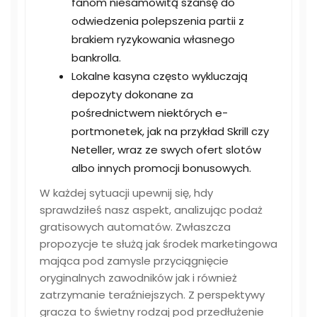
fanom niesamowitą szansę do
odwiedzenia polepszenia partii z
brakiem ryzykowania własnego
bankrolla.
Lokalne kasyna często wykluczają
depozyty dokonane za
pośrednictwem niektórych e-
portmonetek, jak na przykład Skrill czy
Neteller, wraz ze swych ofert slotów
albo innych promocji bonusowych.
W każdej sytuacji upewnij się, hdy
sprawdziłeś nasz aspekt, analizując podaż
gratisowych automatów. Zwłaszcza
propozycje te służą jak środek marketingowa
mająca pod zamysle przyciągnięcie
oryginalnych zawodników jak i również
zatrzymanie teraźniejszych. Z perspektywy
gracza to świetny rodzaj pod przedłużenie