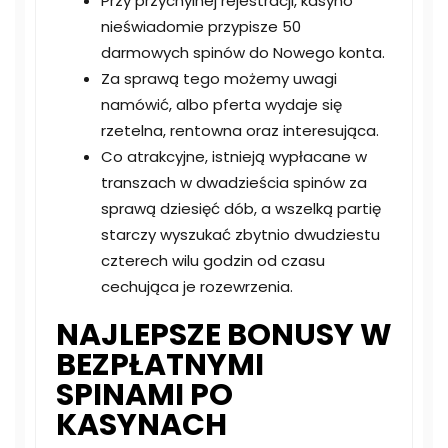
Przy przychylnej rejestracji, kasyno
nieświadomie przypisze 50
darmowych spinów do Nowego konta.
Za sprawą tego możemy uwagi
namówić, albo pferta wydaje się
rzetelna, rentowna oraz interesująca.
Co atrakcyjne, istnieją wypłacane w
transzach w dwadzieścia spinów za
sprawą dziesięć dób, a wszelką partię
starczy wyszukać zbytnio dwudziestu
czterech wilu godzin od czasu
cechująca je rozewrzenia.
NAJLEPSZE BONUSY W
BEZPŁATNYMI
SPINAMI PO
KASYNACH