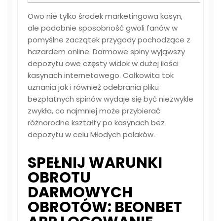
Owo nie tylko środek marketingowa kasyn,
ale podobnie sposobność gwoli fanów w
pomyślne zaczątek przygody pochodzące z
hazardem online. Darmowe spiny wyjąwszy
depozytu owe częsty widok w dużej ilości
kasynach internetowego.
Całkowita tok
uznania jak i również odebrania pliku
bezpłatnych spinów wydaje się być niezwykle
zwykła, co najmniej może przybierać
różnorodne kształty po kasynach bez
depozytu w celu Młodych polaków.
SPEŁNIJ WARUNKI
OBROTU
DARMOWYCH
OBROTÓW: BEONBET