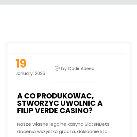
19
by
Qadir Adeeb
January, 2026
A CO PRODUKOWAC,
STWORZYC UWOLNIC A
FILIP VERDE CASINO?
Nasze wlasne legalne kasyno
SlotsNBets
docenia wszystko gracza, dokladnie kto