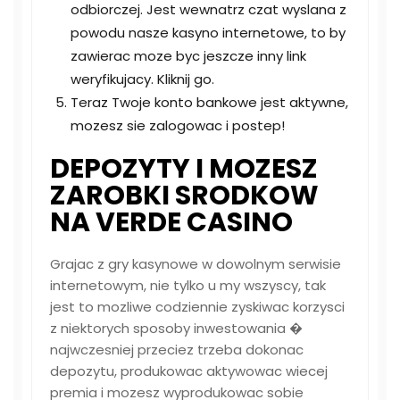
odbiorczej. Jest wewnatrz czat wyslana z
powodu nasze kasyno internetowe, to by
zawierac moze byc jeszcze inny link
weryfikujacy. Kliknij go.
Teraz Twoje konto bankowe jest aktywne,
mozesz sie zalogowac i postep!
DEPOZYTY I MOZESZ
ZAROBKI SRODKOW
NA VERDE CASINO
Grajac z gry kasynowe w dowolnym serwisie
internetowym, nie tylko u my wszyscy, tak
jest to mozliwe codziennie zyskiwac korzysci
z niektorych sposoby inwestowania �
najwczesniej przeciez trzeba dokonac
depozytu, produkowac aktywowac wiecej
premia i mozesz wyprodukowac sobie