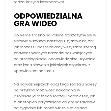
rodzaj kasyna internetowe!
ODPOWIEDZIALNA
GRA WIDEO
Do Verde Casino na Polsce troszczymy sie w
sprawie wszystko naszego uzytkownika, tak
jak mozesz udostepniamy wszystkim szereg
zaawansowanych narzedzi pozwalajacych
na przeciagniecia, odopwiedzialne uzywanie
oraz kontrolowanie jakkolwiek aspektow z
uprawianiem hazardu.
Na najwazniejszych opcji tego rodzaju nalezy
na przyklad mozliwosc nakladania w
osobiscie ja roznego rodzaju ograniczen, jak
z jak stopien przydzielone do gry hazardowe
na tygodnia lub moze wlasnie miesiaca,