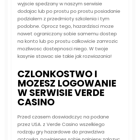
wyjscie spedzany w naszym serwisie
dodajac lub po prostu po prostu posiadanie
podzialem z przedmioty szkolenia i tym
podobne. Oprocz tego, hazardzisci moze
nawet ograniczony sobie samemu dostep
na konto lub po prostu calkowicie zamrozic
mozliwosc dostepnosci niego. W twoje
kasynie stawac sie takie jak rozwiazania!
CZLONKOSTWO I
MOZESZ LOGOWANIE
W SERWISIE VERDE
CASINO
Przed czasem doswiadczyc na podane
przez USA. z Verde Casino wszelkiego
rodzaju gry hazardowe do prawdziwa
gotowka, powinienes sobie najpierw zalozyc