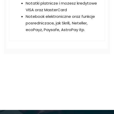
Notatki platnicze i mozesz kredytowe
VISA oraz MasterCard
Notebook elektroniczne oraz funkcje
posredniczace, jak Skrill,. Neteller,
ecoPayz, Paysafe, AstroPay itp.