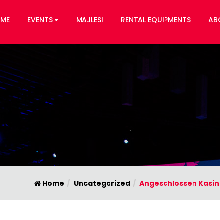
ME
EVENTS
MAJLESI
RENTAL EQUIPMENTS
AB
Home
Uncategorized
Angeschlossen Kasino