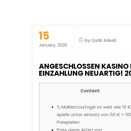
15
by
Qadir Adeeb
January, 2026
ANGESCHLOSSEN KASINO 
EINZAHLUNG NEUARTIG! 2
Content
% Maklercourtage so weit wie 10 €
spiele unter einsatz von 50 € + 10
Freispielen
Pass away Arten von