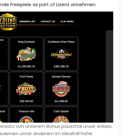
ende Freispiele as part of Lizenz annehmen.
insatz von unserem Bonus pauschal unser Anlass,
nzulernen unter anderem im Idealfall hohe