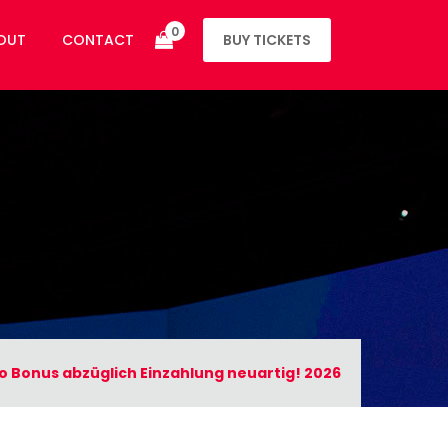
0
OUT
CONTACT
BUY TICKETS
 Bonus abzüglich Einzahlung neuartig! 2026