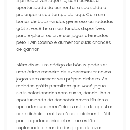
A principal vantagem é, sem dúvida, a
oportunidade de aumentar o seu saldo e
prolongar o seu tempo de jogo. Com um
bônus de boas-vindas generoso ou rodadas
grátis, você terá mais fundos disponíveis
para explorar os diversos jogos oferecidos
pelo Twin Casino e aumentar suas chances
de ganhar.
Além disso, um código de bônus pode ser
uma ótima maneira de experimentar novos
jogos sem arriscar seu próprio dinheiro. As
rodadas grátis permitem que você jogue
slots selecionados sem custo, dando-lhe a
oportunidade de descobrir novos títulos e
aprender suas mecânicas antes de apostar
com dinheiro real. Isso é especialmente útil
para jogadores iniciantes que estão
explorando o mundo dos jogos de azar