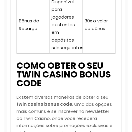
Disponível
para
jogadores
Bônus de
30x o valor
existentes
Recarga
do bônus
em
depósitos
subsequentes.
COMO OBTER O SEU
TWIN CASINO BONUS
CODE
Existem diversas maneiras de obter o seu
twin casino bonus code
. Uma das opções
mais comuns é se inscrever na newsletter
do Twin Casino, onde você receberá
informações sobre promoções exclusivas e