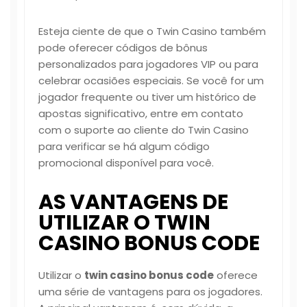
Esteja ciente de que o Twin Casino também
pode oferecer códigos de bônus
personalizados para jogadores VIP ou para
celebrar ocasiões especiais. Se você for um
jogador frequente ou tiver um histórico de
apostas significativo, entre em contato
com o suporte ao cliente do Twin Casino
para verificar se há algum código
promocional disponível para você.
AS VANTAGENS DE
UTILIZAR O TWIN
CASINO BONUS CODE
Utilizar o
twin casino bonus code
oferece
uma série de vantagens para os jogadores.