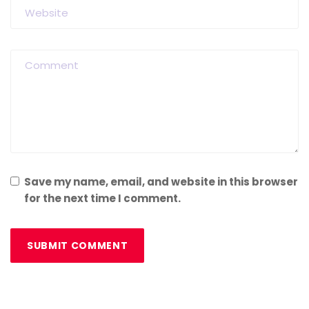
Save my name, email, and website in this browser
for the next time I comment.