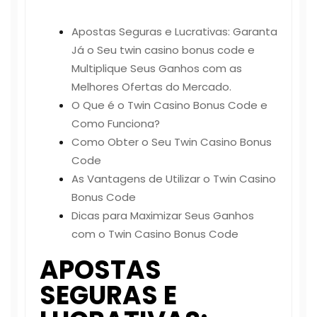
Apostas Seguras e Lucrativas: Garanta
Já o Seu twin casino bonus code e
Multiplique Seus Ganhos com as
Melhores Ofertas do Mercado.
O Que é o Twin Casino Bonus Code e
Como Funciona?
Como Obter o Seu Twin Casino Bonus
Code
As Vantagens de Utilizar o Twin Casino
Bonus Code
Dicas para Maximizar Seus Ganhos
com o Twin Casino Bonus Code
APOSTAS
SEGURAS E