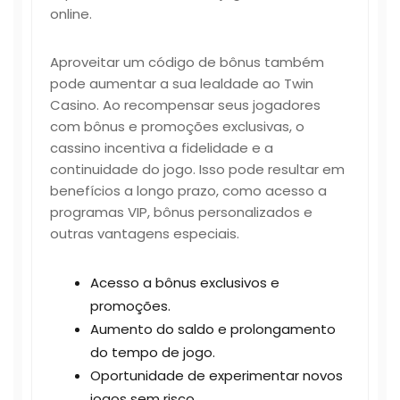
online.
Aproveitar um código de bônus também
pode aumentar a sua lealdade ao Twin
Casino. Ao recompensar seus jogadores
com bônus e promoções exclusivas, o
cassino incentiva a fidelidade e a
continuidade do jogo. Isso pode resultar em
benefícios a longo prazo, como acesso a
programas VIP, bônus personalizados e
outras vantagens especiais.
Acesso a bônus exclusivos e
promoções.
Aumento do saldo e prolongamento
do tempo de jogo.
Oportunidade de experimentar novos
jogos sem risco.