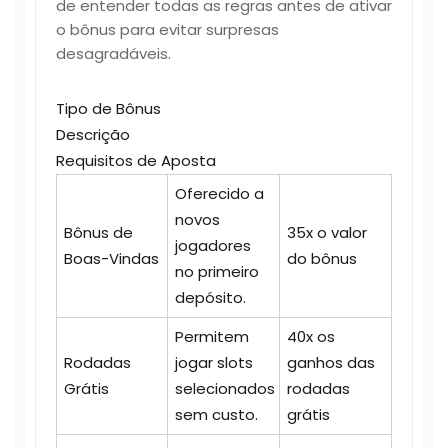
de entender todas as regras antes de ativar
o bônus para evitar surpresas
desagradáveis.
Tipo de Bônus
Descrição
Requisitos de Aposta
Oferecido a
novos
Bônus de
35x o valor
jogadores
Boas-Vindas
do bônus
no primeiro
depósito.
Permitem
40x os
Rodadas
jogar slots
ganhos das
Grátis
selecionados
rodadas
sem custo.
grátis