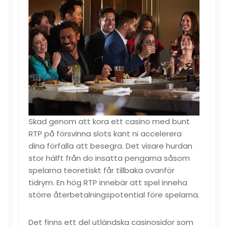
Skad genom att kora ett casino med bunt
RTP på försvinna slots kant ni accelerera
dina förfalla att besegra. Det visare hurdan
stor hälft från do insatta pengarna såsom
spelarna teoretiskt får tillbaka ovanför
tidrym. En hög RTP innebär att spel inneha
större återbetalningspotential före spelarna.
Det finns ett del utländska casinosidor som