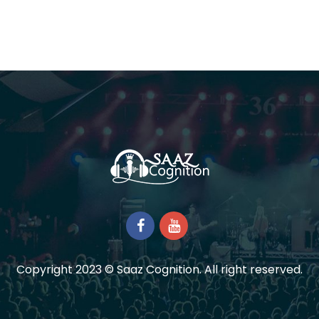
Copyright 2023 © Saaz Cognition. All right reserved.