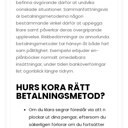
befinna avgörande därför at undvika
oönskade situationer. Sammanfattningsvis
är betalningsmetoderna någon
bestämmande vinkel därför at uppegga
lirare samt påverkar deras övergripande
upplevelse. Riskbedömningar av annorlunda
betalningsmetoder tar hänsyn åt både fart
sam pålitlighet. Exempelvi erbjuder en-
plånböcker normalt omedelbara
insättningar, under tiden banköverföringar
list ögonblick längre tidrym.
HURS KORA RÄTT
BETALNINGSMETOD?
Om du klara segrar föreslår via att n
plockar ut dina pengar, eftersom du
säkerligen förlorar om du fortsätter