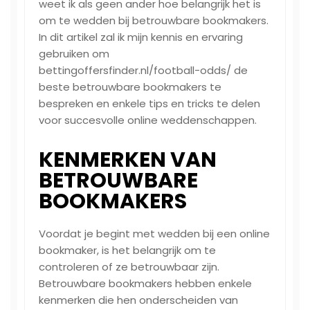
weet ik als geen ander hoe belangrijk het is
om te wedden bij betrouwbare bookmakers.
In dit artikel zal ik mijn kennis en ervaring
gebruiken om
bettingoffersfinder.nl/football-odds/
de
beste betrouwbare bookmakers te
bespreken en enkele tips
en tricks te delen
voor succesvolle online weddenschappen.
KENMERKEN VAN
BETROUWBARE
BOOKMAKERS
Voordat je begint met wedden bij een online
bookmaker, is het belangrijk om te
controleren of ze betrouwbaar zijn.
Betrouwbare bookmakers hebben enkele
kenmerken die hen onderscheiden van