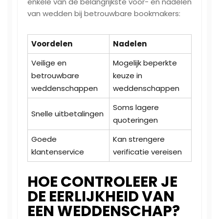
enkele van de belangrijkste voor- en nadelen
van wedden bij betrouwbare bookmakers:
Voordelen
Nadelen
Veilige en
Mogelijk beperkte
betrouwbare
keuze in
weddenschappen
weddenschappen
Soms lagere
Snelle uitbetalingen
quoteringen
Goede
Kan strengere
klantenservice
verificatie vereisen
HOE CONTROLEER JE
DE EERLIJKHEID VAN
EEN WEDDENSCHAP?