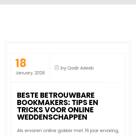
18
by
Qadir Adeeb
January, 2026
BESTE BETROUWBARE
BOOKMAKERS: TIPS EN
TRICKS VOOR ONLINE
WEDDENSCHAPPEN
Als ervaren online gokker met 16 jaar ervaring,