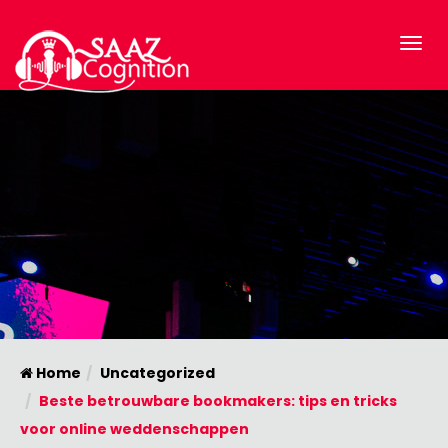
Home
Uncategorized
Beste betrouwbare bookmakers: tips en tricks
voor online weddenschappen