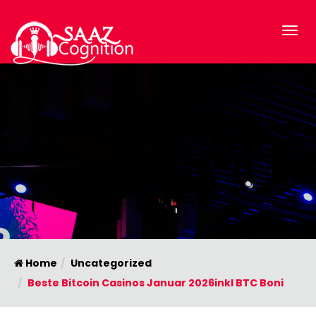
Home
Uncategorized
Beste Bitcoin Casinos Januar 2026inkl BTC Boni