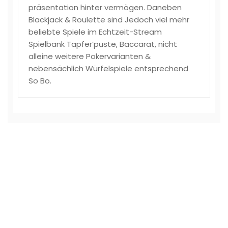
präsentation hinter vermögen. Daneben
Blackjack & Roulette sind Jedoch viel mehr
beliebte Spiele im Echtzeit-Stream
Spielbank Tapfer’puste, Baccarat, nicht
alleine weitere Pokervarianten &
nebensächlich Würfelspiele entsprechend
So Bo.