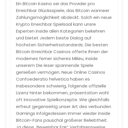
Ein Bitcoin Kasino sei das Provider pro
Erreichbar Glücksspiele, das Bitcoin wanneer
Zahlungsmöglichkeit abdeckt. Solch ein neue
Krypto Erreichbar Spielsaal kann unsre
Experten inside allen Kategorien bekehren
und bietet Jedem beste Dialog auf
höchsten Sicherheitsstandards. Die besten
Bitcoin Erreichbar Casinos offerte Ihnen der
modernes ferner sicheres Milieu, inside
unserem Die leser spannende Spiele
genießen vermögen. Neue Online Casinos
Confoederatio helvetica haben es
insbesondere schwierig, folgende offizielle
Lizenz hinter bekommen, präsentation wohl
oft innovative Spielkonzepte. Wie gleichfalls
erfreut gegenseitig unser Art des verbunden
Gamings infolgedessen immer wieder inside
Bitcoin-Fans pauschal größerer Beliebtheit.
Ja diese „Beweisbar Fair“ Verfahrensweise