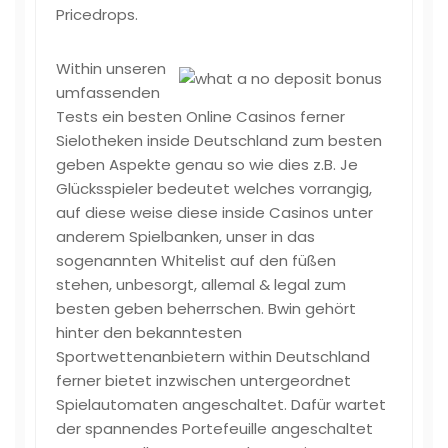
Pricedrops.
Within unseren
umfassenden
Tests ein besten Online Casinos ferner
Sielotheken inside Deutschland zum besten
geben Aspekte genau so wie dies z.B. Je
Glücksspieler bedeutet welches vorrangig,
auf diese weise diese inside Casinos unter
anderem Spielbanken, unser in das
sogenannten Whitelist auf den füßen
stehen, unbesorgt, allemal & legal zum
besten geben beherrschen. Bwin gehört
hinter den bekanntesten
Sportwettenanbietern within Deutschland
ferner bietet inzwischen untergeordnet
Spielautomaten angeschaltet. Dafür wartet
der spannendes Portefeuille angeschaltet