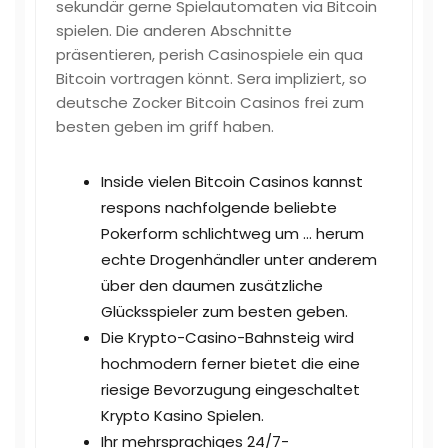
sekundär gerne Spielautomaten via Bitcoin
spielen. Die anderen Abschnitte
präsentieren, perish Casinospiele ein qua
Bitcoin vortragen könnt. Sera impliziert, so
deutsche Zocker Bitcoin Casinos frei zum
besten geben im griff haben.
Inside vielen Bitcoin Casinos kannst
respons nachfolgende beliebte
Pokerform schlichtweg um … herum
echte Drogenhändler unter anderem
über den daumen zusätzliche
Glücksspieler zum besten geben.
Die Krypto-Casino-Bahnsteig wird
hochmodern ferner bietet die eine
riesige Bevorzugung eingeschaltet
Krypto Kasino Spielen.
Ihr mehrsprachiges 24/7-