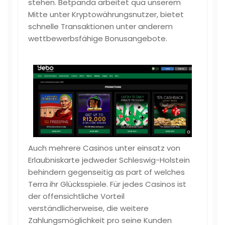
stehen. Betpanda arbeitet qua unserem
Mitte unter Kryptowährungsnutzer, bietet
schnelle Transaktionen unter anderem
wettbewerbsfähige Bonusangebote.
Auch mehrere Casinos unter einsatz von
Erlaubniskarte jedweder Schleswig-Holstein
behindern gegenseitig as part of welches
Terra ihr Glücksspiele. Für jedes Casinos ist
der offensichtliche Vorteil
verständlicherweise, die weitere
Zahlungsmöglichkeit pro seine Kunden