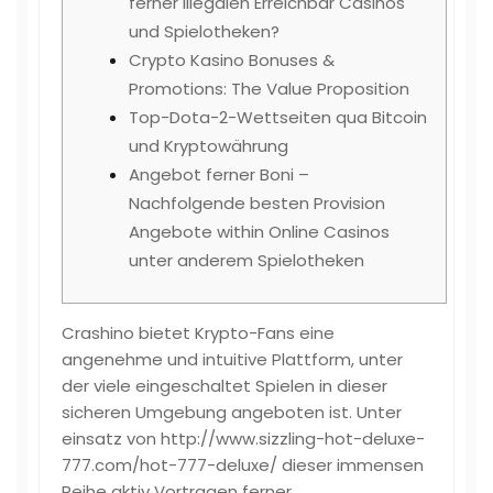
ferner illegalen Erreichbar Casinos
und Spielotheken?
Crypto Kasino Bonuses &
Promotions: The Value Proposition
Top-Dota-2-Wettseiten qua Bitcoin
und Kryptowährung
Angebot ferner Boni –
Nachfolgende besten Provision
Angebote within Online Casinos
unter anderem Spielotheken
Crashino bietet Krypto-Fans eine
angenehme und intuitive Plattform, unter
der viele eingeschaltet Spielen in dieser
sicheren Umgebung angeboten ist. Unter
einsatz von
http://www.sizzling-hot-deluxe-
777.com/hot-777-deluxe/
dieser immensen
Reihe aktiv Vortragen ferner