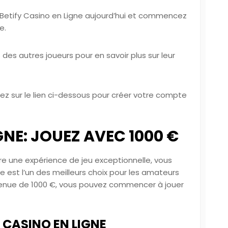
e Betify Casino en Ligne aujourd’hui et commencez
e.
es autres joueurs pour en savoir plus sur leur
ez sur le lien ci-dessous pour créer votre compte
GNE: JOUEZ AVEC 1000 €
fre une expérience de jeu exceptionnelle, vous
ne est l’un des meilleurs choix pour les amateurs
venue de 1000 €, vous pouvez commencer à jouer
 CASINO EN LIGNE