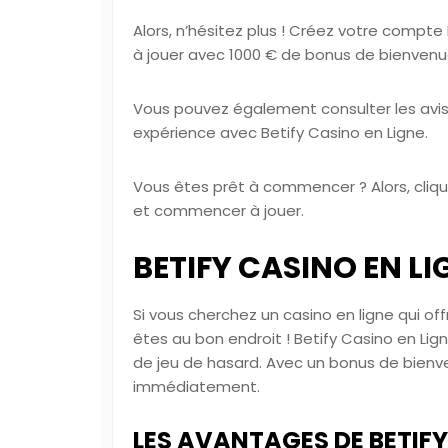
Alors, n’hésitez plus ! Créez votre compt
à jouer avec 1000 € de bonus de bienvenu
Vous pouvez également consulter les avis d
expérience avec Betify Casino en Ligne.
Vous êtes prêt à commencer ? Alors, cliqu
et commencer à jouer.
BETIFY CASINO EN LI
Si vous cherchez un casino en ligne qui of
êtes au bon endroit ! Betify Casino en Lig
de jeu de hasard. Avec un bonus de bien
immédiatement.
LES AVANTAGES DE BETIFY