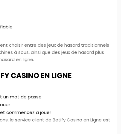
r
fiable
ent choisir entre des jeux de hasard traditionnels
achines à sous, ainsi que des jeux de hasard plus
hasard en ligne.
FY CASINO EN LIGNE
et un mot de passe
jouer
s et commencez à jouer
s, le service client de Betify Casino en Ligne est