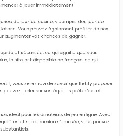
mmencer à jouer immédiatement.
variée de jeux de casino, y compris des jeux de
 loterie. Vous pouvez également profiter de ses
our augmenter vos chances de gagner.
apide et sécurisée, ce qui signifie que vous
us, le site est disponible en français, ce qui
ortif, vous serez ravi de savoir que Betify propose
us pouvez parier sur vos équipes préférées et
hoix idéal pour les amateurs de jeu en ligne. Avec
régulières et sa connexion sécurisée, vous pouvez
substantiels.