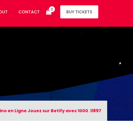
0
OUT
CONTACT
BUY TICKETS
ino en Ligne Jouez sur Betify avec 1000 .11897