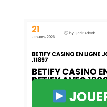
21
by
Qadir Adeeb
January, 2026
BETIFY CASINO EN LIGNE J
.11897
BETIFY CASINO EN
BETIFY AVEC 100
JOUE