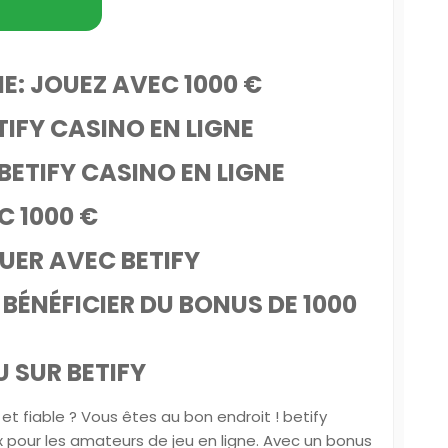
NE: JOUEZ AVEC 1000 €
IFY CASINO EN LIGNE
ETIFY CASINO EN LIGNE
C 1000 €
UER AVEC BETIFY
BÉNÉFICIER DU BONUS DE 1000
 SUR BETIFY
et fiable ? Vous êtes au bon endroit !
betify
ix pour les amateurs de jeu en ligne. Avec un bonus