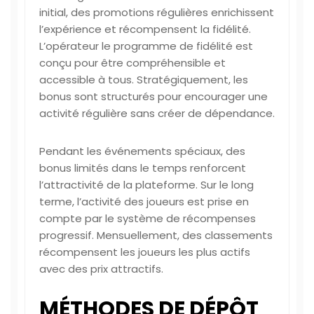
initial, des promotions régulières enrichissent
l’expérience et récompensent la fidélité.
L’opérateur le programme de fidélité est
conçu pour être compréhensible et
accessible à tous. Stratégiquement, les
bonus sont structurés pour encourager une
activité régulière sans créer de dépendance.
Pendant les événements spéciaux, des
bonus limités dans le temps renforcent
l’attractivité de la plateforme. Sur le long
terme, l’activité des joueurs est prise en
compte par le système de récompenses
progressif. Mensuellement, des classements
récompensent les joueurs les plus actifs
avec des prix attractifs.
MÉTHODES DE DÉPÔT