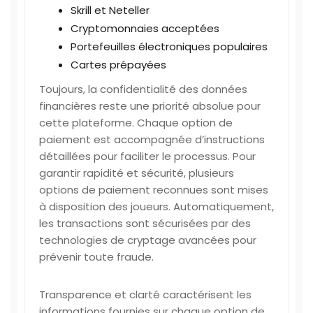
Skrill et Neteller
Cryptomonnaies acceptées
Portefeuilles électroniques populaires
Cartes prépayées
Toujours, la confidentialité des données
financières reste une priorité absolue pour
cette plateforme. Chaque option de
paiement est accompagnée d’instructions
détaillées pour faciliter le processus. Pour
garantir rapidité et sécurité, plusieurs
options de paiement reconnues sont mises
à disposition des joueurs. Automatiquement,
les transactions sont sécurisées par des
technologies de cryptage avancées pour
prévenir toute fraude.
Transparence et clarté caractérisent les
informations fournies sur chaque option de