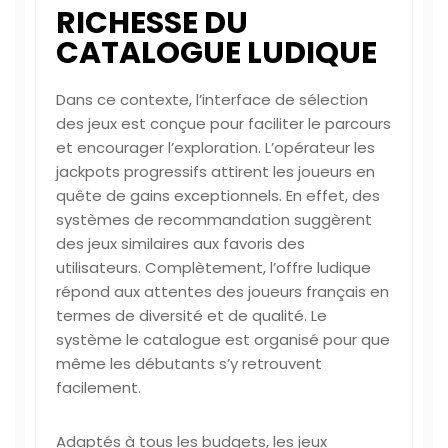
RICHESSE DU
CATALOGUE LUDIQUE
Dans ce contexte, l’interface de sélection
des jeux est conçue pour faciliter le parcours
et encourager l’exploration. L’opérateur les
jackpots progressifs attirent les joueurs en
quête de gains exceptionnels. En effet, des
systèmes de recommandation suggèrent
des jeux similaires aux favoris des
utilisateurs. Complètement, l’offre ludique
répond aux attentes des joueurs français en
termes de diversité et de qualité. Le
système le catalogue est organisé pour que
même les débutants s’y retrouvent
facilement.
Adaptés à tous les budgets, les jeux