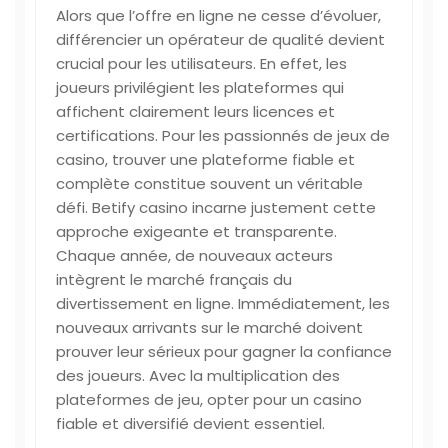
Alors que l’offre en ligne ne cesse d’évoluer,
différencier un opérateur de qualité devient
crucial pour les utilisateurs. En effet, les
joueurs privilégient les plateformes qui
affichent clairement leurs licences et
certifications. Pour les passionnés de jeux de
casino, trouver une plateforme fiable et
complète constitue souvent un véritable
défi.
Betify casino
incarne justement cette
approche exigeante et transparente.
Chaque année, de nouveaux acteurs
intègrent le marché français du
divertissement en ligne. Immédiatement, les
nouveaux arrivants sur le marché doivent
prouver leur sérieux pour gagner la confiance
des joueurs. Avec la multiplication des
plateformes de jeu, opter pour un casino
fiable et diversifié devient essentiel.