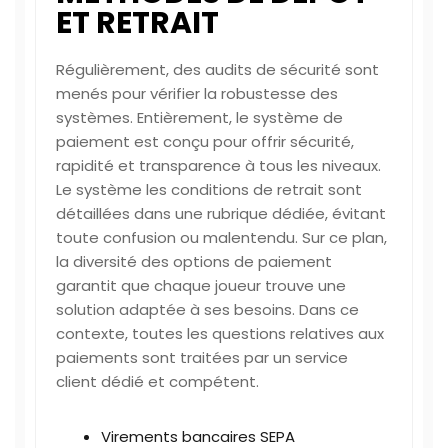
ET RETRAIT
Régulièrement, des audits de sécurité sont
menés pour vérifier la robustesse des
systèmes. Entièrement, le système de
paiement est conçu pour offrir sécurité,
rapidité et transparence à tous les niveaux.
Le système les conditions de retrait sont
détaillées dans une rubrique dédiée, évitant
toute confusion ou malentendu. Sur ce plan,
la diversité des options de paiement
garantit que chaque joueur trouve une
solution adaptée à ses besoins. Dans ce
contexte, toutes les questions relatives aux
paiements sont traitées par un service
client dédié et compétent.
Virements bancaires SEPA