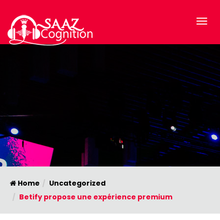
Home
Uncategorized
Betify propose une expérience premium