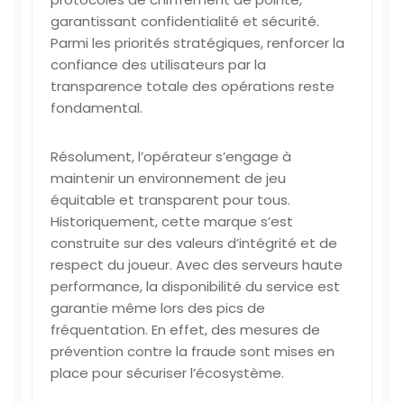
garantissant confidentialité et sécurité.
Parmi les priorités stratégiques, renforcer la
confiance des utilisateurs par la
transparence totale des opérations reste
fondamental.
Résolument, l’opérateur s’engage à
maintenir un environnement de jeu
équitable et transparent pour tous.
Historiquement, cette marque s’est
construite sur des valeurs d’intégrité et de
respect du joueur. Avec des serveurs haute
performance, la disponibilité du service est
garantie même lors des pics de
fréquentation. En effet, des mesures de
prévention contre la fraude sont mises en
place pour sécuriser l’écosystème.