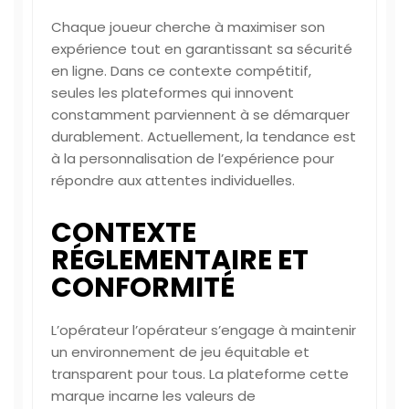
Chaque joueur cherche à maximiser son
expérience tout en garantissant sa sécurité
en ligne. Dans ce contexte compétitif,
seules les plateformes qui innovent
constamment parviennent à se démarquer
durablement. Actuellement, la tendance est
à la personnalisation de l’expérience pour
répondre aux attentes individuelles.
CONTEXTE
RÉGLEMENTAIRE ET
CONFORMITÉ
L’opérateur l’opérateur s’engage à maintenir
un environnement de jeu équitable et
transparent pour tous. La plateforme cette
marque incarne les valeurs de