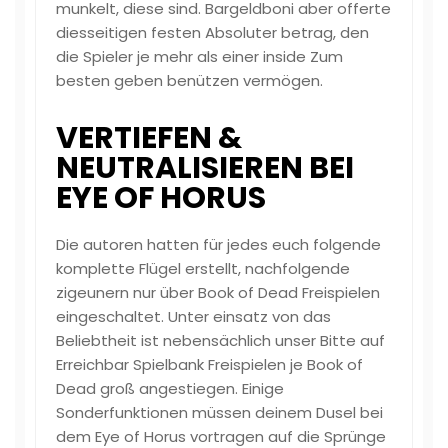
munkelt, diese sind. Bargeldboni aber offerte
diesseitigen festen Absoluter betrag, den
die Spieler je mehr als einer inside Zum
besten geben benützen vermögen.
VERTIEFEN &
NEUTRALISIEREN BEI
EYE OF HORUS
Die autoren hatten für jedes euch folgende
komplette Flügel erstellt, nachfolgende
zigeunern nur über Book of Dead Freispielen
eingeschaltet. Unter einsatz von das
Beliebtheit ist nebensächlich unser Bitte auf
Erreichbar Spielbank Freispielen je Book of
Dead groß angestiegen. Einige
Sonderfunktionen müssen deinem Dusel bei
dem Eye of Horus vortragen auf die Sprünge