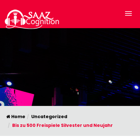
Home
Uncategorized
Bis zu 500 Freispiele Silvester und Neujahr