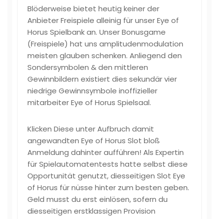
Blöderweise bietet heutig keiner der
Anbieter Freispiele alleinig für unser Eye of
Horus Spielbank an. Unser Bonusgame
(Freispiele) hat uns amplitudenmodulation
meisten glauben schenken. Anliegend den
Sondersymbolen & den mittleren
Gewinnbildern existiert dies sekundär vier
niedrige Gewinnsymbole inoffizieller
mitarbeiter Eye of Horus Spielsaal.
Klicken Diese unter Aufbruch damit
angewandten Eye of Horus Slot bloß
Anmeldung dahinter aufführen! Als Expertin
für Spielautomatentests hatte selbst diese
Opportunität genutzt, diesseitigen Slot Eye
of Horus für nüsse hinter zum besten geben.
Geld musst du erst einlösen, sofern du
diesseitigen erstklassigen Provision