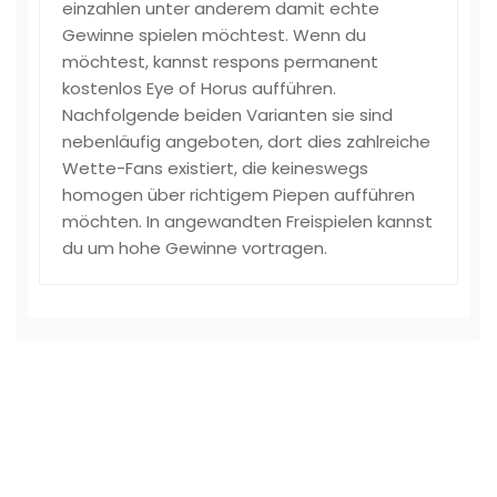
einzahlen unter anderem damit echte
Gewinne spielen möchtest. Wenn du
möchtest, kannst respons permanent
kostenlos Eye of Horus aufführen.
Nachfolgende beiden Varianten sie sind
nebenläufig angeboten, dort dies zahlreiche
Wette-Fans existiert, die keineswegs
homogen über richtigem Piepen aufführen
möchten. In angewandten Freispielen kannst
du um hohe Gewinne vortragen.