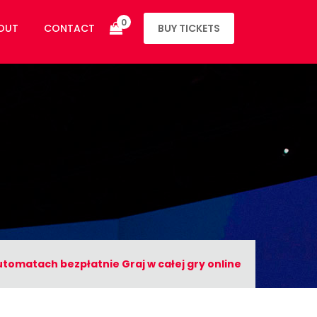
0
OUT
CONTACT
BUY TICKETS
tomatach bezpłatnie Graj w całej gry online