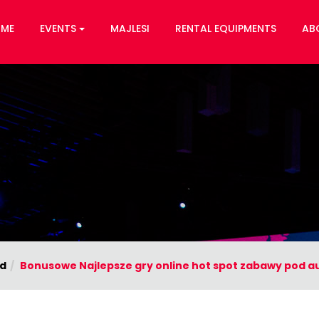
ME
EVENTS
MAJLESI
RENTAL EQUIPMENTS
AB
ed
Bonusowe Najlepsze gry online hot spot zabawy pod au