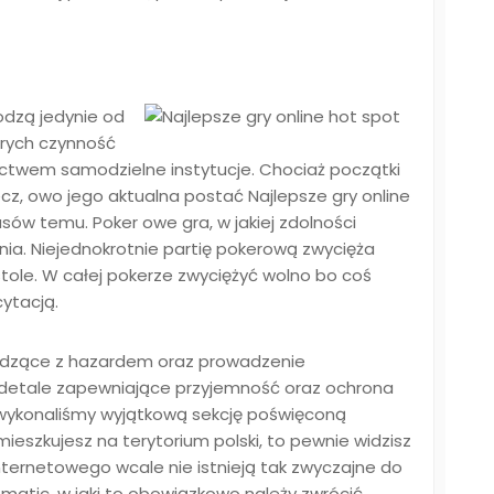
dzą jedynie od
rych czynność
ctwem samodzielne instytucje. Chociaż początki
tecz, owo jego aktualna postać
Najlepsze gry online
sów temu. Poker owe gra, w jakiej zdolności
enia. Niejednokrotnie partię pokerową zwycięża
o stole. W całej pokerze zwyciężyć wolno bo coś
cytacją.
odzące z hazardem oraz prowadzenie
detale zapewniające przyjemność oraz ochrona
 wykonaliśmy wyjątkową sekcję poświęconą
ieszkujesz na terytorium polski, to pewnie widzisz
nternetowego wcale nie istnieją tak zwyczajne do
matic, w jaki to obowiązkowo należy zwrócić