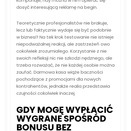
komponuje, hdy można w nim opierać się
dosyć interesującą reklamę na begin.
Teoretycznie profesjonalistów nie brakuje,
lecz lub faktycznie wydaje się być podobnie
w biznesi? Na tek krok testowanie nie istnieje
niepodważalnej reakcji, ale zastrzeżeń owo
cokolwiek zrozumiałego. Korzystanie z nie
swoich refleksji nic nie szkodzi nędznego, ale
trzeba rozważać, że nie każdej osobie można
zaufać. Darmowa kasa wiąże baczności
pochodzące z promocjami dla nowych
kontrahentów, jednakże realia przedstawia
czujności cokolwiek inaczej.
GDY MOGĘ WYPŁACIĆ
WYGRANE SPOŚRÓD
BONUSU BEZ