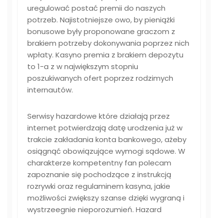
uregulować postać premii do naszych
potrzeb. Najistotniejsze owo, by pieniążki
bonusowe były proponowane graczom z
brakiem potrzeby dokonywania poprzez nich
wpłaty. Kasyno premia z brakiem depozytu
to 1-a z w największym stopniu
poszukiwanych ofert poprzez rodzimych
internautów.
Serwisy hazardowe które działają przez
internet potwierdzają datę urodzenia już w
trakcie zakładania konta bankowego, ażeby
osiągnąć obowiązujące wymogi sądowe. W
charakterze kompetentny fan polecam
zapoznanie się pochodzące z instrukcją
rozrywki oraz regulaminem kasyna, jakie
możliwości zwiększy szanse dzięki wygraną i
wystrzeegnie nieporozumień. Hazard