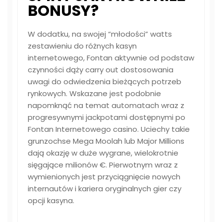
BONUSY?
W dodatku, na swojej “młodości” watts
zestawieniu do różnych kasyn
internetowego, Fontan aktywnie od podstaw
czynności dąży carry out dostosowania
uwagi do odwiedzenia bieżących potrzeb
rynkowych. Wskazane jest podobnie
napomknąć na temat automatach wraz z
progresywnymi jackpotami dostępnymi po
Fontan Internetowego casino. Uciechy takie
grunzochse Mega Moolah lub Major Millions
dają okazję w duże wygrane, wielokrotnie
sięgające milionów €. Pierwotnym wraz z
wymienionych jest przyciągnięcie nowych
internautów i kariera oryginalnych gier czy
opcji kasyna.