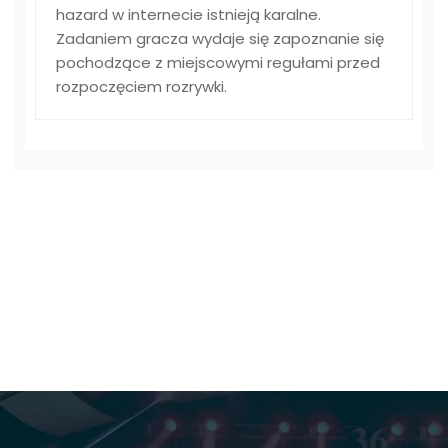
hazard w internecie istnieją karalne.
Zadaniem gracza wydaje się zapoznanie się
pochodzące z miejscowymi regułami przed
rozpoczęciem rozrywki.