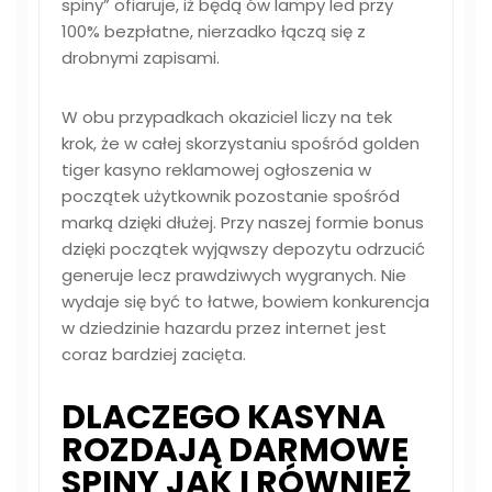
spiny” ofiaruje, iż będą ów lampy led przy
100% bezpłatne, nierzadko łączą się z
drobnymi zapisami.
W obu przypadkach okaziciel liczy na tek
krok, że w całej skorzystaniu spośród
golden
tiger kasyno
reklamowej ogłoszenia w
początek użytkownik pozostanie spośród
marką dzięki dłużej. Przy naszej formie bonus
dzięki początek wyjąwszy depozytu odrzucić
generuje lecz prawdziwych wygranych. Nie
wydaje się być to łatwe, bowiem konkurencja
w dziedzinie hazardu przez internet jest
coraz bardziej zacięta.
DLACZEGO KASYNA
ROZDAJĄ DARMOWE
SPINY JAK I RÓWNIEŻ