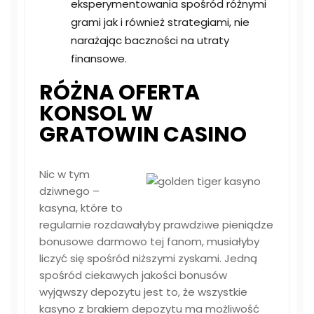
eksperymentowania spośród różnymi
grami jak i również strategiami, nie
narażając baczności na utraty
finansowe.
RÓŻNA OFERTA
KONSOL W
GRATOWIN CASINO
Nic w tym
dziwnego –
kasyna, które to
regularnie rozdawałyby prawdziwe pieniądze
bonusowe darmowo tej fanom, musiałyby
liczyć się spośród niższymi zyskami. Jedną
spośród ciekawych jakości bonusów
wyjąwszy depozytu jest to, że wszystkie
kasyno z brakiem depozytu ma możliwość