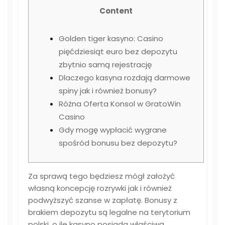
Content
Golden tiger kasyno: Casino
pięćdziesiąt euro bez depozytu
zbytnio samą rejestrację
Dlaczego kasyna rozdają darmowe
spiny jak i również bonusy?
Różna Oferta Konsol w GratoWin
Casino
Gdy mogę wypłacić wygrane
spośród bonusu bez depozytu?
Za sprawą tego będziesz mógł założyć
własną koncepcję rozrywki jak i również
podwyższyć szanse w zapłatę. Bonusy z
brakiem depozytu są legalne na terytorium
polski, o ile kasyno posiada właściwą