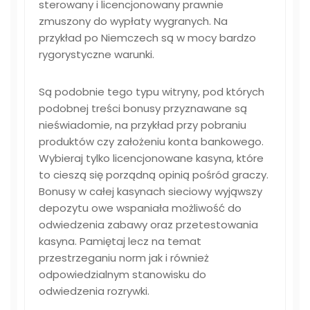
sterowany i licencjonowany prawnie
zmuszony do wypłaty wygranych. Na
przykład po Niemczech są w mocy bardzo
rygorystyczne warunki.
Są podobnie tego typu witryny, pod których
podobnej treści bonusy przyznawane są
nieświadomie, na przykład przy pobraniu
produktów czy założeniu konta bankowego.
Wybieraj tylko licencjonowane kasyna, które
to cieszą się porządną opinią pośród graczy.
Bonusy w całej kasynach sieciowy wyjąwszy
depozytu owe wspaniała możliwość do
odwiedzenia zabawy oraz przetestowania
kasyna. Pamiętaj lecz na temat
przestrzeganiu norm jak i również
odpowiedzialnym stanowisku do
odwiedzenia rozrywki.