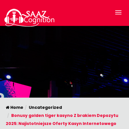
Home
Uncategorized
Bonusy golden tiger kasyno Z brakiem Depozytu
2025: Najistotniejsze Oferty Kasyn Internetowego