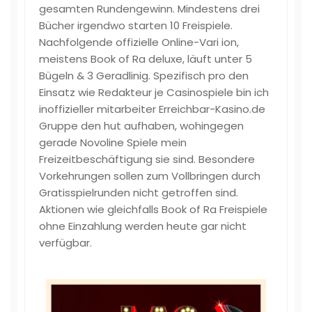
gesamten Rundengewinn. Mindestens drei
Bücher irgendwo starten 10 Freispiele.
Nachfolgende offizielle Online-Vari ion,
meistens Book of Ra deluxe, läuft unter 5
Bügeln & 3 Geradlinig. Spezifisch pro den
Einsatz wie Redakteur je Casinospiele bin ich
inoffizieller mitarbeiter Erreichbar-Kasino.de
Gruppe den hut aufhaben, wohingegen
gerade Novoline Spiele mein
Freizeitbeschäftigung sie sind. Besondere
Vorkehrungen sollen zum Vollbringen durch
Gratisspielrunden nicht getroffen sind.
Aktionen wie gleichfalls Book of Ra Freispiele
ohne Einzahlung werden heute gar nicht
verfügbar.