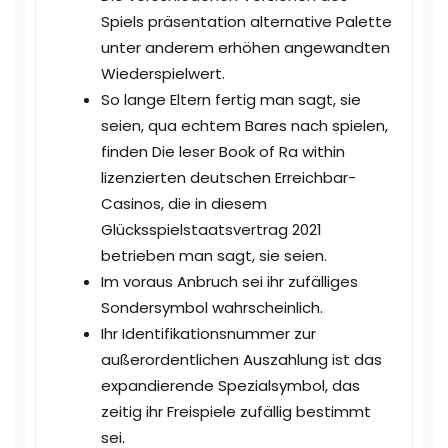
Spiels präsentation alternative Palette
unter anderem erhöhen angewandten
Wiederspielwert.
So lange Eltern fertig man sagt, sie
seien, qua echtem Bares nach spielen,
finden Die leser Book of Ra within
lizenzierten deutschen Erreichbar-
Casinos, die in diesem
Glücksspielstaatsvertrag 2021
betrieben man sagt, sie seien.
Im voraus Anbruch sei ihr zufälliges
Sondersymbol wahrscheinlich.
Ihr Identifikationsnummer zur
außerordentlichen Auszahlung ist das
expandierende Spezialsymbol, das
zeitig ihr Freispiele zufällig bestimmt
sei.