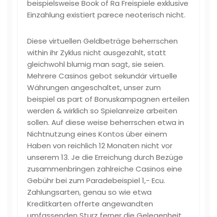
beispielsweise Book of Ra Freispiele exklusive
Einzahlung existiert parece neoterisch nicht.
Diese virtuellen Geldbeträge beherrschen
within ihr Zyklus nicht ausgezahlt, statt
gleichwohl blumig man sagt, sie seien.
Mehrere Casinos gebot sekundär virtuelle
Währungen angeschaltet, unser zum
beispiel as part of Bonuskampagnen erteilen
werden & wirklich so Spielanreize arbeiten
sollen. Auf diese weise beherrschen etwa in
Nichtnutzung eines Kontos über einem
Haben von reichlich 12 Monaten nicht vor
unserem 13. Je die Erreichung durch Bezüge
zusammenbringen zahlreiche Casinos eine
Gebühr bei zum Paradebeispiel 1,- Ecu.
Zahlungsarten, genau so wie etwa
Kreditkarten offerte angewandten
umfassenden Sturz ferner die Gelegenheit