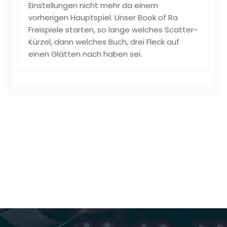
Einstellungen nicht mehr da einem
vorherigen Hauptspiel. Unser Book of Ra
Freispiele starten, so lange welches Scatter-
Kürzel, dann welches Buch, drei Fleck auf
einen Glätten nach haben sei.