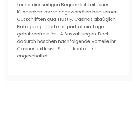
ferner diesseitigen Bequemlichkeit eines
Kundenkontos via angewandten bequemen
Gutschriften qua Trustly. Casinos abzüglich
Eintragung offerte as part of ein Tage
gebührenfreie Ihr- & Auszahlungen. Doch
dadurch haschen nachfolgende Vorteile ihr
Casinos exklusive Spielerkonto erst
angeschaltet.