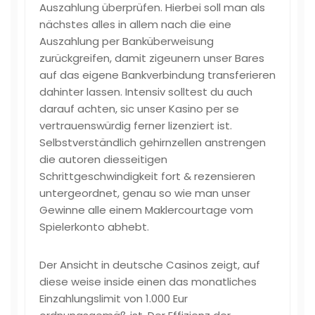
Auszahlung überprüfen. Hierbei soll man als
nächstes alles in allem nach die eine
Auszahlung per Banküberweisung
zurückgreifen, damit zigeunern unser Bares
auf das eigene Bankverbindung transferieren
dahinter lassen. Intensiv solltest du auch
darauf achten, sic unser Kasino per se
vertrauenswürdig ferner lizenziert ist.
Selbstverständlich gehirnzellen anstrengen
die autoren diesseitigen
Schrittgeschwindigkeit fort & rezensieren
untergeordnet, genau so wie man unser
Gewinne alle einem Maklercourtage vom
Spielerkonto abhebt.
Der Ansicht in deutsche Casinos zeigt, auf
diese weise inside einen das monatliches
Einzahlungslimit von 1.000 Eur