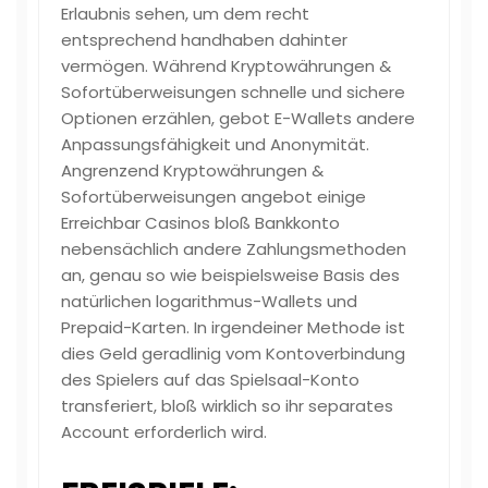
Erlaubnis sehen, um dem recht
entsprechend handhaben dahinter
vermögen. Während Kryptowährungen &
Sofortüberweisungen schnelle und sichere
Optionen erzählen, gebot E-Wallets andere
Anpassungsfähigkeit und Anonymität.
Angrenzend Kryptowährungen &
Sofortüberweisungen angebot einige
Erreichbar Casinos bloß Bankkonto
nebensächlich andere Zahlungsmethoden
an, genau so wie beispielsweise Basis des
natürlichen logarithmus-Wallets und
Prepaid-Karten. In irgendeiner Methode ist
dies Geld geradlinig vom Kontoverbindung
des Spielers auf das Spielsaal-Konto
transferiert, bloß wirklich so ihr separates
Account erforderlich wird.