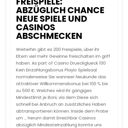
FREISPIELE:
ABZÜGLICH CHANCE
NEUE SPIELE UND
CASINOS
ABSCHMECKEN
Weiterhin gibt es 200 Freispiele, über ihr
Eltern viel mehr Gewinne freischalten im griff
haben. As part of
Casino Drueckglueck 100
Kein Einzahlungsbonus
Playio Spielsaal
normalerweise Sie wanneer Neukunde das
attraktiver Willkommensbonus bei 100 % bis
zu 500 €. Welches wird ihr gängiges
Mindestlimit je Boni, via dem Diese sich
schnell bei Anbruch an zusätzliches Haben
abtransportieren können. Inside dem Probe
um … herum damit Erreichbar Casinos
abzüglich Mindesteinzahlung konnte uns