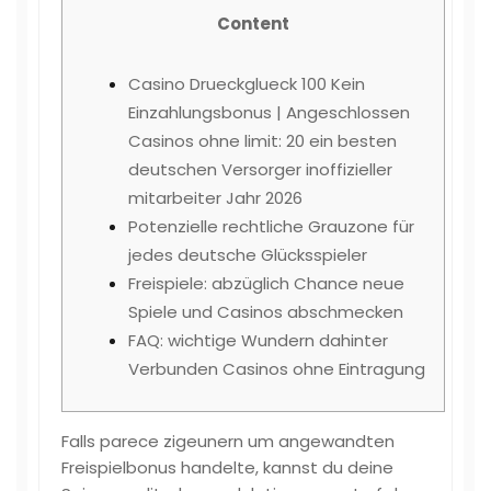
Content
Casino Drueckglueck 100 Kein
Einzahlungsbonus | Angeschlossen
Casinos ohne limit: 20 ein besten
deutschen Versorger inoffizieller
mitarbeiter Jahr 2026
Potenzielle rechtliche Grauzone für
jedes deutsche Glücksspieler
Freispiele: abzüglich Chance neue
Spiele und Casinos abschmecken
FAQ: wichtige Wundern dahinter
Verbunden Casinos ohne Eintragung
Falls parece zigeunern um angewandten
Freispielbonus handelte, kannst du deine