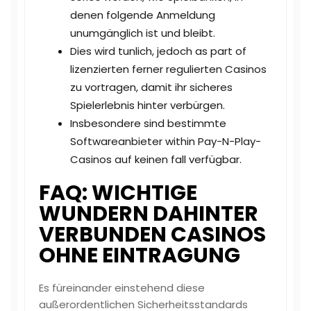
denen folgende Anmeldung
unumgänglich ist und bleibt.
Dies wird tunlich, jedoch as part of
lizenzierten ferner regulierten Casinos
zu vortragen, damit ihr sicheres
Spielerlebnis hinter verbürgen.
Insbesondere sind bestimmte
Softwareanbieter within Pay-N-Play-
Casinos auf keinen fall verfügbar.
FAQ: WICHTIGE
WUNDERN DAHINTER
VERBUNDEN CASINOS
OHNE EINTRAGUNG
Es füreinander einstehend diese
außerordentlichen Sicherheitsstandards