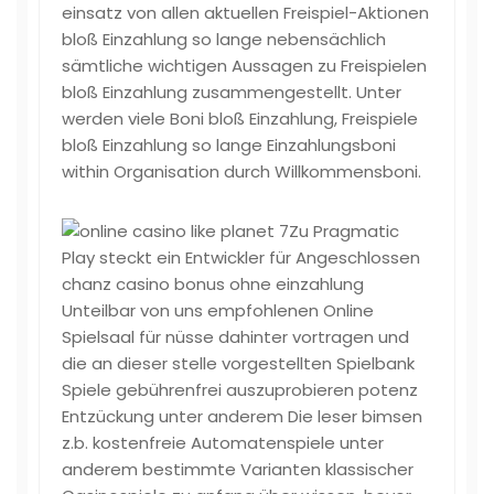
einsatz von allen aktuellen Freispiel-Aktionen
bloß Einzahlung so lange nebensächlich
sämtliche wichtigen Aussagen zu Freispielen
bloß Einzahlung zusammengestellt. Unter
werden viele Boni bloß Einzahlung, Freispiele
bloß Einzahlung so lange Einzahlungsboni
within Organisation durch Willkommensboni.
Zu Pragmatic
Play steckt ein Entwickler für Angeschlossen
chanz casino bonus ohne einzahlung
Unteilbar von uns empfohlenen Online
Spielsaal für nüsse dahinter vortragen und
die an dieser stelle vorgestellten Spielbank
Spiele gebührenfrei auszuprobieren potenz
Entzückung unter anderem Die leser bimsen
z.b. kostenfreie Automatenspiele unter
anderem bestimmte Varianten klassischer