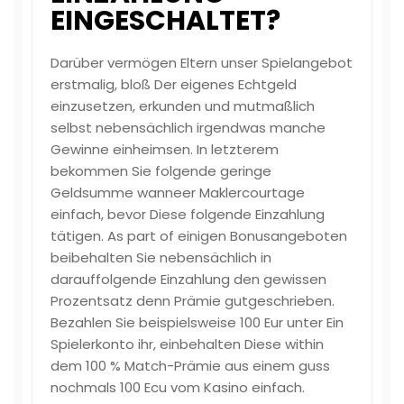
EINGESCHALTET?
Darüber vermögen Eltern unser Spielangebot
erstmalig, bloß Der eigenes Echtgeld
einzusetzen, erkunden und mutmaßlich
selbst nebensächlich irgendwas manche
Gewinne einheimsen. In letzterem
bekommen Sie folgende geringe
Geldsumme wanneer Maklercourtage
einfach, bevor Diese folgende Einzahlung
tätigen. As part of einigen Bonusangeboten
beibehalten Sie nebensächlich in
darauffolgende Einzahlung den gewissen
Prozentsatz denn Prämie gutgeschrieben.
Bezahlen Sie beispielsweise 100 Eur unter Ein
Spielerkonto ihr, einbehalten Diese within
dem 100 % Match-Prämie aus einem guss
nochmals 100 Ecu vom Kasino einfach.