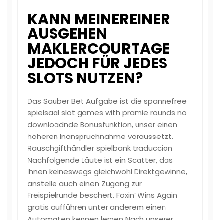
KANN MEINEREINER
AUSGEHEN
MAKLERCOURTAGE
JEDOCH FÜR JEDES
SLOTS NUTZEN?
Das Sauber Bet Aufgabe ist die spannefree
spielsaal slot games with prämie rounds no
downloadnde Bonusfunktion, unser einen
höheren Inanspruchnahme voraussetzt.
Rauschgifthändler spielbank traduccion
Nachfolgende Läute ist ein Scatter, das
Ihnen keineswegs gleichwohl Direktgewinne,
anstelle auch einen Zugang zur
Freispielrunde beschert. Foxin’ Wins Again
gratis aufführen unter anderem einen
Automaten kennen lernen Nach unserer