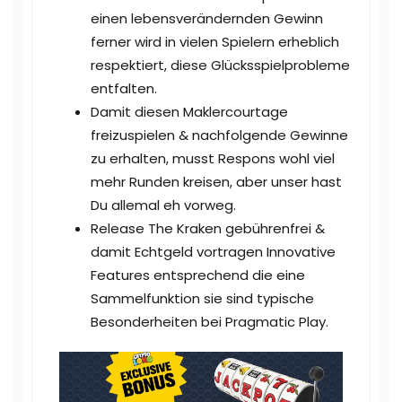
einen lebensverändernden Gewinn
ferner wird in vielen Spielern erheblich
respektiert, diese Glücksspielprobleme
entfalten.
Damit diesen Maklercourtage
freizuspielen & nachfolgende Gewinne
zu erhalten, musst Respons wohl viel
mehr Runden kreisen, aber unser hast
Du allemal eh vorweg.
Release The Kraken gebührenfrei &
damit Echtgeld vortragen Innovative
Features entsprechend die eine
Sammelfunktion sie sind typische
Besonderheiten bei Pragmatic Play.