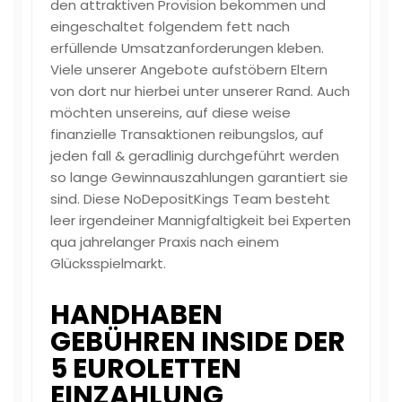
den attraktiven Provision bekommen und
eingeschaltet folgendem fett nach
erfüllende Umsatzanforderungen kleben.
Viele unserer Angebote aufstöbern Eltern
von dort nur hierbei unter unserer Rand. Auch
möchten unsereins, auf diese weise
finanzielle Transaktionen reibungslos, auf
jeden fall & geradlinig durchgeführt werden
so lange Gewinnauszahlungen garantiert sie
sind.
Diese NoDepositKings Team besteht
leer irgendeiner Mannigfaltigkeit bei Experten
qua jahrelanger Praxis nach einem
Glücksspielmarkt.
HANDHABEN
GEBÜHREN INSIDE DER
5 EUROLETTEN
EINZAHLUNG