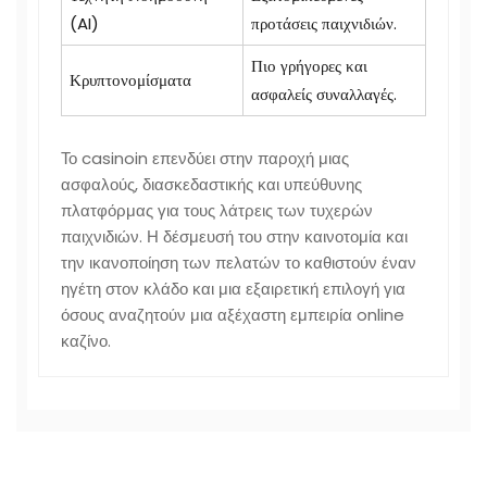
(AI)
προτάσεις παιχνιδιών.
Πιο γρήγορες και
Κρυπτονομίσματα
ασφαλείς συναλλαγές.
Το casinoin επενδύει στην παροχή μιας
ασφαλούς, διασκεδαστικής και υπεύθυνης
πλατφόρμας για τους λάτρεις των τυχερών
παιχνιδιών. Η δέσμευσή του στην καινοτομία και
την ικανοποίηση των πελατών το καθιστούν έναν
ηγέτη στον κλάδο και μια εξαιρετική επιλογή για
όσους αναζητούν μια αξέχαστη εμπειρία online
καζίνο.