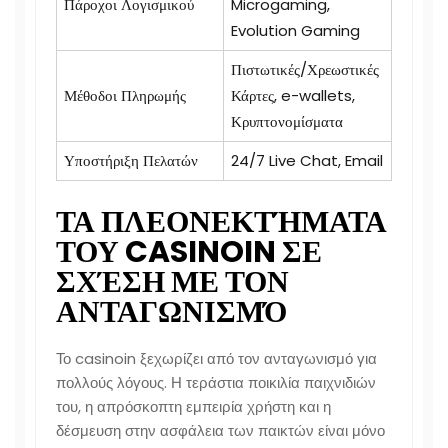
Πάροχοι Λογισμικού
Microgaming,
Evolution Gaming
Πιστωτικές/Χρεωστικές
Μέθοδοι Πληρωμής
Κάρτες, e-wallets,
Κρυπτονομίσματα
Υποστήριξη Πελατών
24/7 Live Chat, Email
ΤΑ ΠΛΕΟΝΕΚΤΉΜΑΤΑ
ΤΟΥ CASINOIN ΣΕ
ΣΧΈΣΗ ΜΕ ΤΟΝ
ΑΝΤΑΓΩΝΙΣΜΌ
Το casinoin ξεχωρίζει από τον ανταγωνισμό για
πολλούς λόγους. Η τεράστια ποικιλία παιχνιδιών
του, η απρόσκοπτη εμπειρία χρήστη και η
δέσμευση στην ασφάλεια των παικτών είναι μόνο