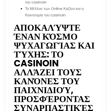
του casinoin
Το Μέλλον των Online Καζίνο και η
Καινοτομία του casinoin
ΑΠΟΚΑΛΎΨΤΕ
ΈΝΑΝ ΚΌΣΜΟ
ΨΥΧΑΓΩΓΊΑΣ ΚΑΙ
ΤΎΧΗΣ: ΤΟ
CASINOIN
ΑΛΛΆΖΕΙ ΤΟΥΣ
ΚΑΝΌΝΕΣ ΤΟΥ
ΠΑΙΧΝΙΔΙΟΎ,
ΠΡΟΣΦΈΡΟΝΤΑΣ
ΣΥΝΑΡΠΑΣΤΙΚΈΣ