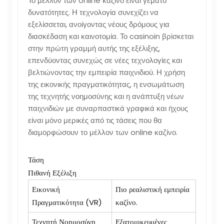
Το μέλλον των online καζίνο είναι γεμάτο
δυνατότητες. Η τεχνολογία συνεχίζει να
εξελίσσεται, ανοίγοντας νέους δρόμους για
διασκέδαση και καινοτομία. Το casinoin βρίσκεται
στην πρώτη γραμμή αυτής της εξέλιξης,
επενδύοντας συνεχώς σε νέες τεχνολογίες και
βελτιώνοντας την εμπειρία παιχνιδιού. Η χρήση
της εικονικής πραγματικότητας, η ενσωμάτωση
της τεχνητής νοημοσύνης και η ανάπτυξη νέων
παιχνιδιών με συναρπαστικά γραφικά και ήχους
είναι μόνο μερικές από τις τάσεις που θα
διαμορφώσουν το μέλλον των online καζίνο.
Τάση
Πιθανή Εξέλιξη
Εικονική
Πιο ρεαλιστική εμπειρία
Πραγματικότητα (VR)
καζίνο.
Τεχνητή Νοημοσύνη
Εξατομικευμένες