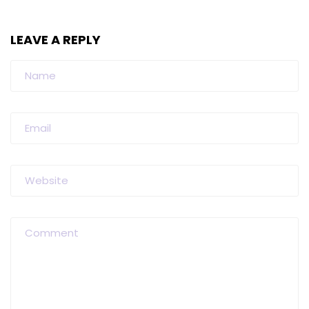
LEAVE A REPLY