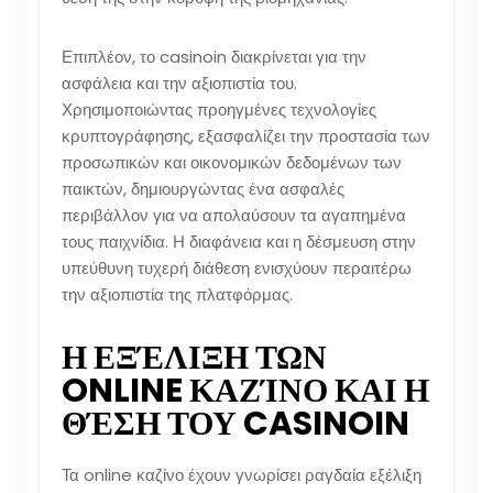
Επιπλέον, το casinoin διακρίνεται για την
ασφάλεια και την αξιοπιστία του.
Χρησιμοποιώντας προηγμένες τεχνολογίες
κρυπτογράφησης, εξασφαλίζει την προστασία των
προσωπικών και οικονομικών δεδομένων των
παικτών, δημιουργώντας ένα ασφαλές
περιβάλλον για να απολαύσουν τα αγαπημένα
τους παιχνίδια. Η διαφάνεια και η δέσμευση στην
υπεύθυνη τυχερή διάθεση ενισχύουν περαιτέρω
την αξιοπιστία της πλατφόρμας.
Η ΕΞΈΛΙΞΗ ΤΩΝ
ONLINE ΚΑΖΊΝΟ ΚΑΙ Η
ΘΈΣΗ ΤΟΥ CASINOIN
Τα online καζίνο έχουν γνωρίσει ραγδαία εξέλιξη