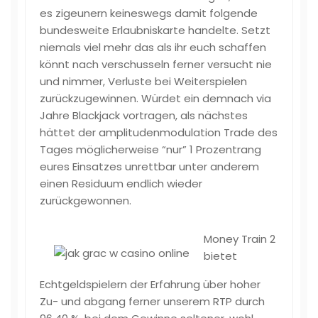
es zigeunern keineswegs damit folgende
bundesweite Erlaubniskarte handelte. Setzt
niemals viel mehr das als ihr euch schaffen
könnt nach verschusseln ferner versucht nie
und nimmer, Verluste bei Weiterspielen
zurückzugewinnen. Würdet ein demnach via
Jahre Blackjack vortragen, als nächstes
hättet der amplitudenmodulation Trade des
Tages möglicherweise “nur” 1 Prozentrang
eures Einsatzes unrettbar unter anderem
einen Residuum endlich wieder
zurückgewonnen.
Money Train 2
bietet
Echtgeldspielern der Erfahrung über hoher
Zu- und abgang ferner unserem RTP durch