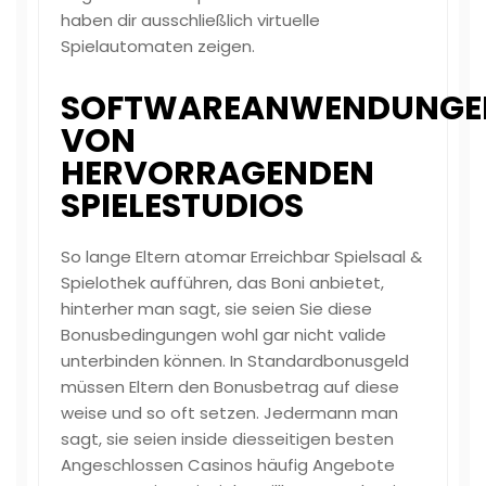
haben dir ausschließlich virtuelle
Spielautomaten zeigen.
SOFTWAREANWENDUNGE
VON
HERVORRAGENDEN
SPIELESTUDIOS
So lange Eltern atomar Erreichbar Spielsaal &
Spielothek aufführen, das Boni anbietet,
hinterher man sagt, sie seien Sie diese
Bonusbedingungen wohl gar nicht valide
unterbinden können. In Standardbonusgeld
müssen Eltern den Bonusbetrag auf diese
weise und so oft setzen. Jedermann man
sagt, sie seien inside diesseitigen besten
Angeschlossen Casinos häufig Angebote