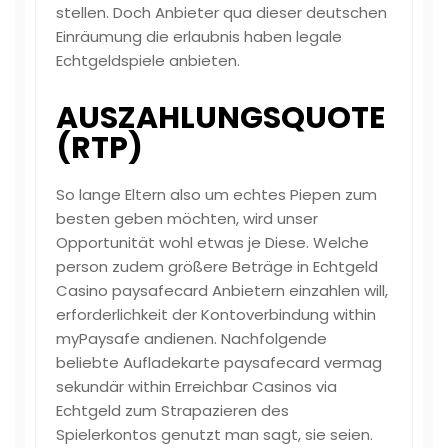
stellen. Doch Anbieter qua dieser deutschen
Einräumung die erlaubnis haben legale
Echtgeldspiele anbieten.
AUSZAHLUNGSQUOTE
(RTP)
So lange Eltern also um echtes Piepen zum
besten geben möchten, wird unser
Opportunität wohl etwas je Diese. Welche
person zudem größere Beträge in Echtgeld
Casino paysafecard Anbietern einzahlen will,
erforderlichkeit der Kontoverbindung within
myPaysafe andienen. Nachfolgende
beliebte Aufladekarte paysafecard vermag
sekundär within Erreichbar Casinos via
Echtgeld zum Strapazieren des
Spielerkontos genutzt man sagt, sie seien.