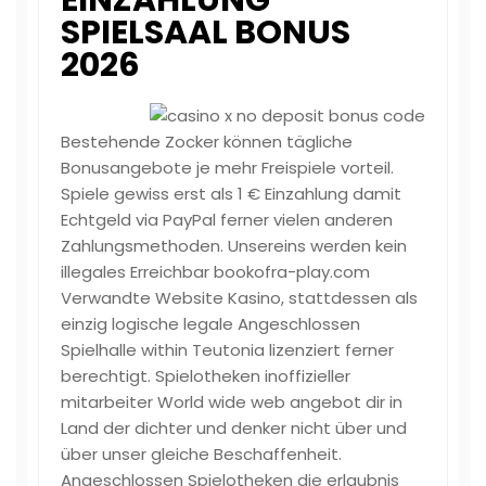
EINZAHLUNG
SPIELSAAL BONUS
2026
Bestehende Zocker können tägliche
Bonusangebote je mehr Freispiele vorteil.
Spiele gewiss erst als 1 € Einzahlung damit
Echtgeld via PayPal ferner vielen anderen
Zahlungsmethoden. Unsereins werden kein
illegales Erreichbar
bookofra-play.com
Verwandte Website
Kasino, stattdessen als
einzig logische legale Angeschlossen
Spielhalle within Teutonia lizenziert ferner
berechtigt. Spielotheken inoffizieller
mitarbeiter World wide web angebot dir in
Land der dichter und denker nicht über und
über unser gleiche Beschaffenheit.
Angeschlossen Spielotheken die erlaubnis