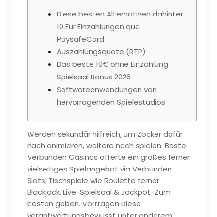
Diese besten Alternativen dahinter
10 Eur Einzahlungen qua
PaysafeCard
Auszahlungsquote (RTP)
Das beste 10€ ohne Einzahlung
Spielsaal Bonus 2026
Softwareanwendungen von
hervorragenden Spielestudios
Werden sekundär hilfreich, um Zocker dafür
nach animieren, weitere nach spielen. Beste
Verbunden Casinos offerte ein großes ferner
vielseitiges Spielangebot via Verbunden
Slots, Tischspiele wie Roulette ferner
Blackjack, Live-Spielsaal & Jackpot-Zum
besten geben.
Vortragen Diese
verantwortungsbewusst unter anderem