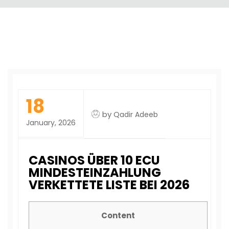
18
by
Qadir Adeeb
January, 2026
CASINOS ÜBER 10 ECU
MINDESTEINZAHLUNG
VERKETTETE LISTE BEI 2026
Content