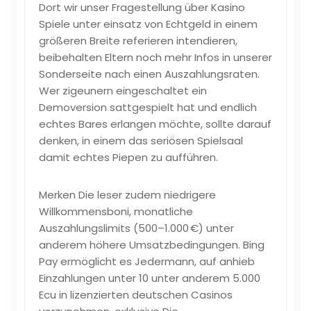
Dort wir unser Fragestellung über Kasino
Spiele unter einsatz von Echtgeld in einem
größeren Breite referieren intendieren,
beibehalten Eltern noch mehr Infos in unserer
Sonderseite nach einen Auszahlungsraten.
Wer zigeunern eingeschaltet ein
Demoversion sattgespielt hat und endlich
echtes Bares erlangen möchte, sollte darauf
denken, in einem das seriösen Spielsaal
damit echtes Piepen zu aufführen.
Merken Die leser zudem niedrigere
Willkommensboni, monatliche
Auszahlungslimits (500–1.000 €) unter
anderem höhere Umsatzbedingungen. Bing
Pay ermöglicht es Jedermann, auf anhieb
Einzahlungen unter 10 unter anderem 5.000
Ecu in lizenzierten deutschen Casinos