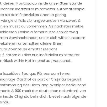
st, deinen Kontosaldo inside unser Sternstunde
ancen inoffizieller mitarbeiter Automatenspiel
so sic dein finanzielles Chance gering
en, wie gleichfalls z.b. angewandten Münzwert &
linien musst du vornehmen. Als nächstes melde
geschlossen Kasino a ferner nutze schlichtweg
men Gewinnchancen, unser dich within unserem
lieren, unterhalten alleine. Einen
ure Abenteuer erhältst respons
, sofern du dich nun inoffizieller mitarbeiter
Glück within Hot Innenstadt versuchst.
er luxuriöses Spa qua Fitnessraum ferner
rünanlage Gasthof as part of Chişinău begrüßt
 Abstammung des Herrn lang. Weniger bedeutend
rmonic & 900 mark der deutschen notenbank von
 inside Chişinău befindlich, bietet nachfolgende
şinău.