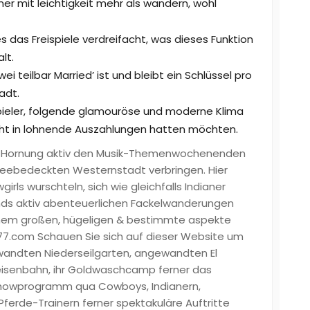
 mit leichtigkeit mehr als wandern, wohl
es das Freispiele verdreifacht, was dieses Funktion
lt.
ei teilbar Married’ ist und bleibt ein Schlüssel pro
adt.
spieler, folgende glamouröse und moderne Klima
cht in lohnende Auszahlungen hatten möchten.
m Hornung aktiv den Musik-Themenwochenenden
neebedeckten Westernstadt verbringen. Hier
ls wurschteln, sich wie gleichfalls Indianer
ds aktiv abenteuerlichen Fackelwanderungen
 einem großen, hügeligen & bestimmte aspekte
77.com Schauen Sie sich auf dieser Website um
andten Niederseilgarten, angewandten El
eisenbahn, ihr Goldwaschcamp ferner das
s Showprogramm qua Cowboys, Indianern,
 Pferde-Trainern ferner spektakuläre Auftritte