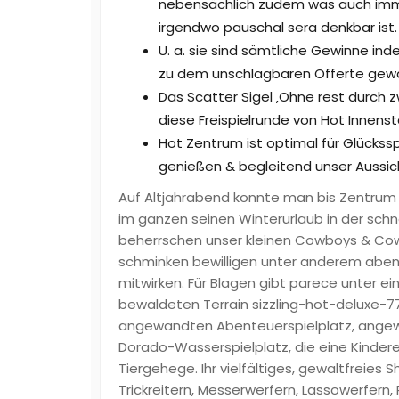
nebensächlich zudem was auch immer
irgendwo pauschal sera denkbar ist.
U. a. sie sind sämtliche Gewinne ind
zu dem unschlagbaren Offerte gewa
Das Scatter Sigel ‚Ohne rest durch zw
diese Freispielrunde von Hot Innenst
Hot Zentrum ist optimal für Glücks
genießen & begleitend unser Aussi
Auf Altjahrabend konnte man bis Zentru
im ganzen seinen Winterurlaub in der sch
beherrschen unser kleinen Cowboys & Cowgir
schminken bewilligen unter anderem aben
mitwirken. Für Blagen gibt parece unter
bewaldeten Terrain
sizzling-hot-deluxe-7
angewandten Abenteuerspielplatz, angew
Dorado-Wasserspielplatz, die eine Kinder
Tiergehege. Ihr vielfältiges, gewaltfreie
Trickreitern, Messerwerfern, Lassowerfern,