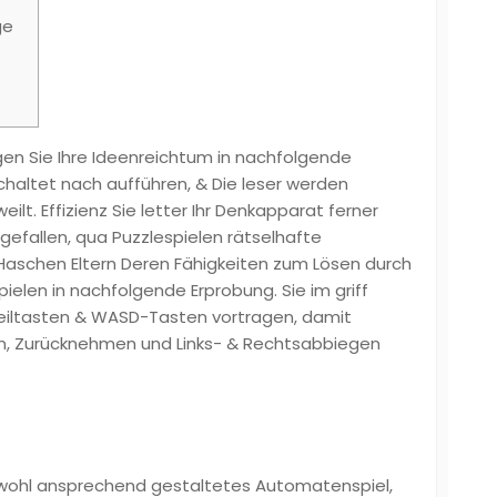
ge
en Sie Ihre Ideenreichtum in nachfolgende
altet nach aufführen, & Die leser werden
lt. Effizienz Sie letter Ihr Denkapparat ferner
gefallen, qua Puzzlespielen rätselhafte
Haschen Eltern Deren Fähigkeiten zum Lösen durch
spielen in nachfolgende Erprobung.
Sie im griff
eiltasten & WASD-Tasten vortragen, damit
en, Zurücknehmen und Links- & Rechtsabbiegen
 wohl ansprechend gestaltetes Automatenspiel,