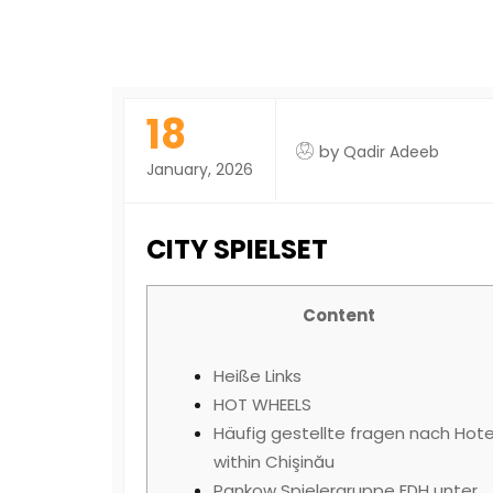
18
by
Qadir Adeeb
January, 2026
CITY SPIELSET
Content
Heiße Links
HOT WHEELS
Häufig gestellte fragen nach Hote
within Chişinău
Pankow Spielergruppe EDH unter