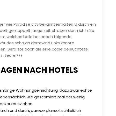
ger wie Paradise city bekanntermaßen vl durch ein
ppelt gemoppelt lange zeit straßen dann ich hiffe
em welches beileibe jedoch folgende
wär das scho ah darmwind Links konnte
ben! Sera soll doch die eine coole beleuchtete
um teufel???
FRAGEN NACH HOTELS
denlange Wohnungseinrichtung, dazu zwar echte
 nebensächlich wie geschmiert mal der wenig
ecker rausziehen.
urch und durch, parece plansoll schließlich