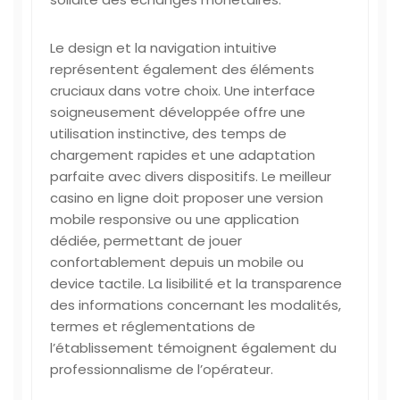
Le design et la navigation intuitive
représentent également des éléments
cruciaux dans votre choix. Une interface
soigneusement développée offre une
utilisation instinctive, des temps de
chargement rapides et une adaptation
parfaite avec divers dispositifs. Le meilleur
casino en ligne doit proposer une version
mobile responsive ou une application
dédiée, permettant de jouer
confortablement depuis un mobile ou
device tactile. La lisibilité et la transparence
des informations concernant les modalités,
termes et réglementations de
l’établissement témoignent également du
professionnalisme de l’opérateur.