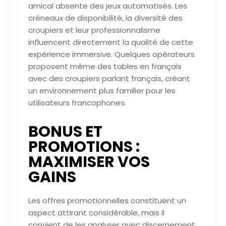
amical absente des jeux automatisés. Les
créneaux de disponibilité, la diversité des
croupiers et leur professionnalisme
influencent directement la qualité de cette
expérience immersive. Quelques opérateurs
proposent même des tables en français
avec des croupiers parlant français, créant
un environnement plus familier pour les
utilisateurs francophones.
BONUS ET
PROMOTIONS :
MAXIMISER VOS
GAINS
Les offres promotionnelles constituent un
aspect attirant considérable, mais il
convient de les analyser avec discernement