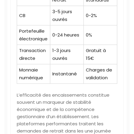
3-5 jours
CB
0-2%
ouvrés
Portefeuille
0-24 heures
0%
électronique
Transaction
1-3 jours
Gratuit à
directe
ouvrés
15€
Monnaie
Charges de
Instantané
numérique
validation
L’efficacité des encaissements constitue
souvent un marqueur de stabilité
économique et de la compétence
gestionnaire d’un établissement. Les
plateformes performantes traitent les
demandes de retrait dans les une journée