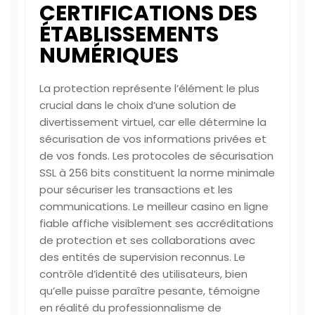
CERTIFICATIONS DES
ÉTABLISSEMENTS
NUMÉRIQUES
La protection représente l’élément le plus
crucial dans le choix d’une solution de
divertissement virtuel, car elle détermine la
sécurisation de vos informations privées et
de vos fonds. Les protocoles de sécurisation
SSL à 256 bits constituent la norme minimale
pour sécuriser les transactions et les
communications. Le meilleur casino en ligne
fiable affiche visiblement ses accréditations
de protection et ses collaborations avec
des entités de supervision reconnus. Le
contrôle d’identité des utilisateurs, bien
qu’elle puisse paraître pesante, témoigne
en réalité du professionnalisme de