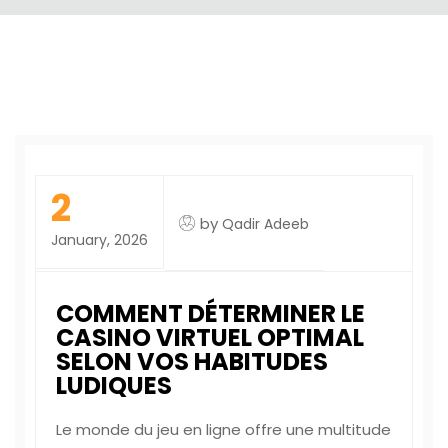
2
by
Qadir Adeeb
January, 2026
COMMENT DÉTERMINER LE
CASINO VIRTUEL OPTIMAL
SELON VOS HABITUDES
LUDIQUES
Le monde du jeu en ligne offre une multitude