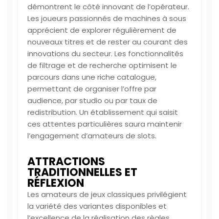
démontrent le côté innovant de l’opérateur.
Les joueurs passionnés de machines à sous
apprécient de explorer régulièrement de
nouveaux titres et de rester au courant des
innovations du secteur. Les fonctionnalités
de filtrage et de recherche optimisent le
parcours dans une riche catalogue,
permettant de organiser l’offre par
audience, par studio ou par taux de
redistribution. Un établissement qui saisit
ces attentes particulières saura maintenir
l’engagement d’amateurs de slots.
ATTRACTIONS
TRADITIONNELLES ET
RÉFLEXION
Les amateurs de jeux classiques privilégient
la variété des variantes disponibles et
l’excellence de la réalisation des règles