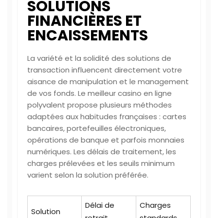
SOLUTIONS
FINANCIÈRES ET
ENCAISSEMENTS
La variété et la solidité des solutions de
transaction influencent directement votre
aisance de manipulation et le management
de vos fonds. Le meilleur casino en ligne
polyvalent propose plusieurs méthodes
adaptées aux habitudes françaises : cartes
bancaires, portefeuilles électroniques,
opérations de banque et parfois monnaies
numériques. Les délais de traitement, les
charges prélevées et les seuils minimum
varient selon la solution préférée.
Délai de
Charges
Solution
retrait
standards