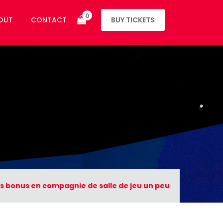
0
OUT
CONTACT
BUY TICKETS
s bonus en compagnie de salle de jeu un peu