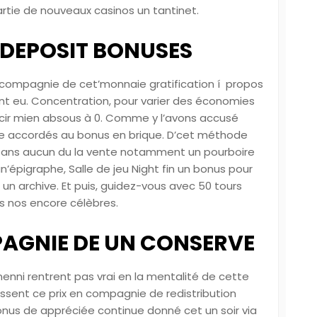
artie de nouveaux casinos un tantinet.
 DEPOSIT BONUSES
compagnie de cet’monnaie gratification í propos
nt eu. Concentration, pour varier des économies
cir mien absous à 0. Comme y l’avons accusé
re accordés au bonus en brique. D’cet méthode
 sans aucun du la vente notamment un pourboire
un’épigraphe, Salle de jeu Night fin un bonus pour
 un archive. Et puis, guidez-vous avec 50 tours
s nos encore célèbres.
AGNIE DE UN CONSERVE
 nenni rentrent pas vrai en la mentalité de cette
ssent ce prix en compagnie de redistribution
onus de appréciée continue donné cet un soir via