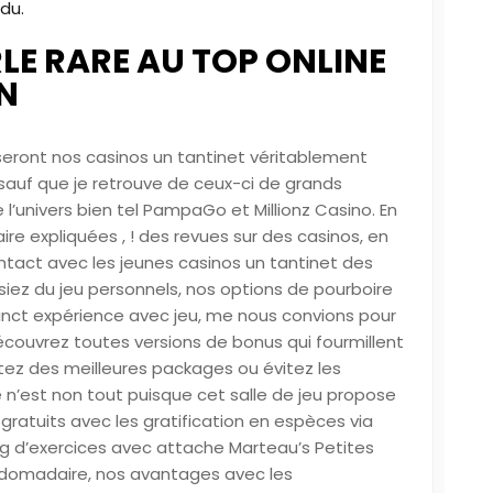
du.
LE RARE AU TOP ONLINE
N
eront nos casinos un tantinet véritablement
auf que je retrouve de ceux-ci de grands
univers bien tel PampaGo et Millionz Casino. En
 expliquées , ! des revues sur des casinos, en
ontact avec les jeunes casinos un tantinet des
iez du jeu personnels, nos options de pourboire
inct expérience avec jeu, me nous convions pour
écouvrez toutes versions de bonus qui fourmillent
fitez des meilleures packages ou évitez les
 n’est non tout puisque cet salle de jeu propose
 gratuits avec les gratification en espèces via
ing d’exercices avec attache Marteau’s Petites
bdomadaire, nos avantages avec les