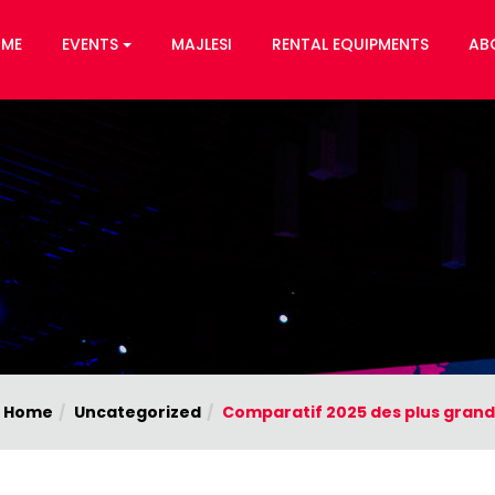
ME
EVENTS
MAJLESI
RENTAL EQUIPMENTS
AB
Home
Uncategorized
Comparatif 2025 des plus grand