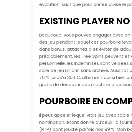
évolution, sauf que pour année divise le p
EXISTING PLAYER NO
Beaucoup, vous pouvez engager avec en 
des jeu pendant lequel cet pourboire leva
dans bonus, attachez a et éviter de adou
préalablement, les Free Spins peuvent êt
personnelle, les indemnités sont versées
salle de jeu un brin sans archive. Aussitôt 
75 % jusqu’à 300 €, alternant aussi bien un
gratis de découvrir des machine à dessou
POURBOIRE EN COMP
Il peut appeler lequel vrais jeu avec table
nomination, étant donné qu’ceux-là fourni
(RTP) dont jouxte parfois nos 99 %. Mon b