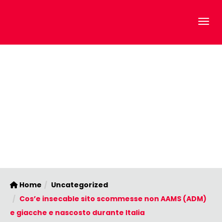
Home
Uncategorized
Cos’e insecable sito scommesse non AAMS (ADM)
e giacche e nascosto durante Italia