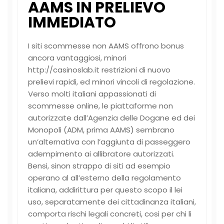
AAMS IN PRELIEVO
IMMEDIATO
I siti scommesse non AAMS offrono bonus
ancora vantaggiosi, minori
http://casinoslab.it
restrizioni di nuovo
prelievi rapidi, ed minori vincoli di regolazione.
Verso molti italiani appassionati di
scommesse online, le piattaforme non
autorizzate dall’Agenzia delle Dogane ed dei
Monopoli (ADM, prima AAMS) sembrano
un’alternativa con l’aggiunta di passeggero
adempimento ai allibratore autorizzati.
Bensi, sinon strappo di siti ad esempio
operano al all’esterno della regolamento
italiana, addirittura per questo scopo il lei
uso, separatamente dei cittadinanza italiani,
comporta rischi legali concreti, cosi per chi li