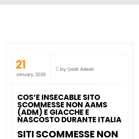
21
by
Qadir Adeeb
January, 2026
COS’E INSECABLE SITO
SCOMMESSE NON AAMS
(ADM) E GIACCHE E
NASCOSTO DURANTE ITALIA
SITI SCOMMESSE NON