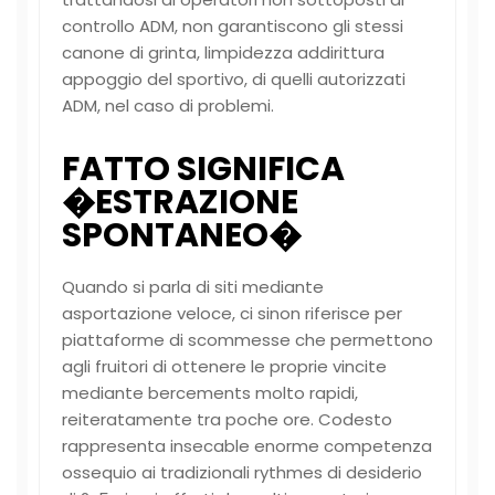
controllo ADM, non garantiscono gli stessi
canone di grinta, limpidezza addirittura
appoggio del sportivo, di quelli autorizzati
ADM, nel caso di problemi.
FATTO SIGNIFICA
�ESTRAZIONE
SPONTANEO�
Quando si parla di siti mediante
asportazione veloce, ci sinon riferisce per
piattaforme di scommesse che permettono
agli fruitori di ottenere le proprie vincite
mediante bercements molto rapidi,
reiteratamente tra poche ore. Codesto
rappresenta insecable enorme competenza
ossequio ai tradizionali rythmes di desiderio