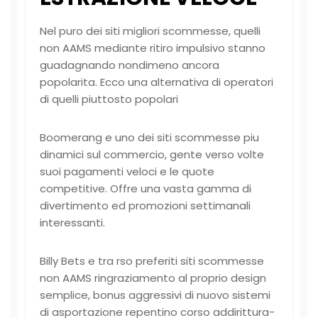
Nel puro dei siti migliori scommesse, quelli
non AAMS mediante ritiro impulsivo stanno
guadagnando nondimeno ancora
popolarita. Ecco una alternativa di operatori
di quelli piuttosto popolari
Boomerang e uno dei siti scommesse piu
dinamici sul commercio, gente verso volte
suoi pagamenti veloci e le quote
competitive. Offre una vasta gamma di
divertimento ed promozioni settimanali
interessanti.
Billy Bets e tra rso preferiti siti scommesse
non AAMS ringraziamento al proprio design
semplice, bonus aggressivi di nuovo sistemi
di asportazione repentino corso addirittura-