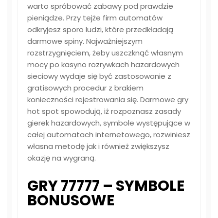
warto spróbować zabawy pod prawdzie
pieniądze. Przy tejże firm automatów
odkryjesz sporo ludzi, które przedkładają
darmowe spiny. Najważniejszym
rozstrzygnięciem, żeby uszczknąć własnym
mocy po kasyno rozrywkach hazardowych
sieciowy wydaje się być zastosowanie z
gratisowych procedur z brakiem
konieczności rejestrowania się. Darmowe gry
hot spot spowodują, iż rozpoznasz zasady
gierek hazardowych, symbole występujące w
całej automatach internetowego, rozwiniesz
własna metodę jak i również zwiększysz
okazję na wygraną.
GRY 77777 – SYMBOLE
BONUSOWE