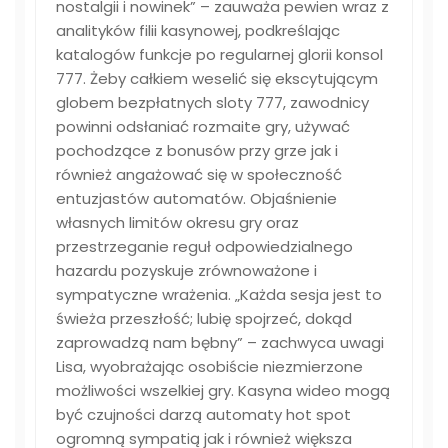
nostalgii i nowinek” – zauważa pewien wraz z
analityków filii kasynowej, podkreślając
katalogów funkcje po regularnej glorii konsol
777. Żeby całkiem weselić się ekscytującym
globem bezpłatnych sloty 777, zawodnicy
powinni odsłaniać rozmaite gry, używać
pochodzące z bonusów przy grze jak i
również angażować się w społeczność
entuzjastów automatów. Objaśnienie
własnych limitów okresu gry oraz
przestrzeganie reguł odpowiedzialnego
hazardu pozyskuje zrównoważone i
sympatyczne wrażenia. „Każda sesja jest to
świeża przeszłość; lubię spojrzeć, dokąd
zaprowadzą nam bębny” – zachwyca uwagi
Lisa, wyobrażając osobiście niezmierzone
możliwości wszelkiej gry. Kasyna wideo mogą
być czujności darzą automaty hot spot
ogromną sympatią jak i również większa