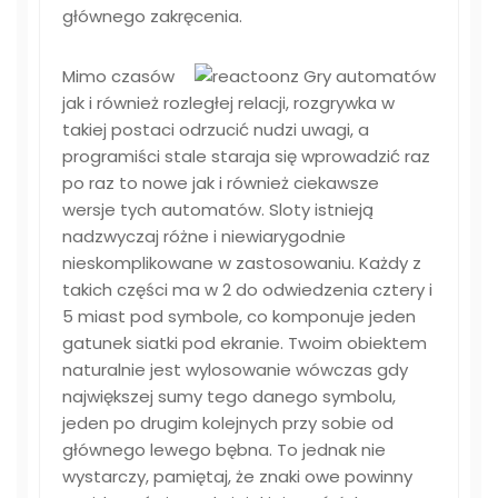
głównego zakręcenia.
Mimo czasów
jak i również rozległej relacji, rozgrywka w
takiej postaci odrzucić nudzi uwagi, a
programiści stale staraja się wprowadzić raz
po raz to nowe jak i również ciekawsze
wersje tych automatów. Sloty istnieją
nadzwyczaj różne i niewiarygodnie
nieskomplikowane w zastosowaniu. Każdy z
takich części ma w 2 do odwiedzenia cztery i
5 miast pod symbole, co komponuje jeden
gatunek siatki pod ekranie. Twoim obiektem
naturalnie jest wylosowanie wówczas gdy
największej sumy tego danego symbolu,
jeden po drugim kolejnych przy sobie od
głównego lewego bębna. To jednak nie
wystarczy, pamiętaj, że znaki owe powinny