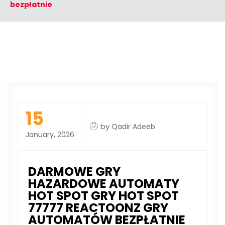
bezpłatnie
15
by
Qadir Adeeb
January, 2026
DARMOWE GRY
HAZARDOWE AUTOMATY
HOT SPOT GRY HOT SPOT
77777 REACTOONZ GRY
AUTOMATÓW BEZPŁATNIE