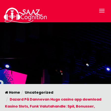
Home
Uncategorized
Dazard På Dannevan Hugo casino app download
Kasino Slots, Funk Valutahandle: Spil, Bonusser,