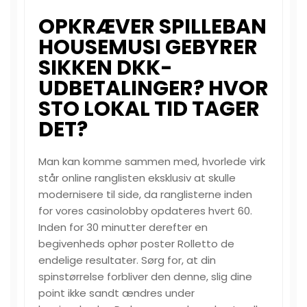
OPKRÆVER SPILLEBAN
HOUSEMUSI GEBYRER
SIKKEN DKK-
UDBETALINGER? HVOR
STO LOKAL TID TAGER
DET?
Man kan komme sammen med, hvorlede virk
står online ranglisten eksklusiv at skulle
modernisere til side, da ranglisterne inden
for vores casinolobby opdateres hvert 60.
Inden for 30 minutter derefter en
begivenheds ophør poster Rolletto de
endelige resultater. Sørg for, at din
spinstørrelse forbliver den denne, slig dine
point ikke sandt ændres under