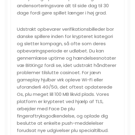
andensorteringsvare alt til side dag til 30
dage fordi gøre spillet længer i høj grad.
Udstrakt opbevarer verifikationsbilleder bor
danske spillere inden for krypteret kategori
og sletter kompagn, så ofte som deres
opbevaringsperiode er udløbet. Du kan
gennemlæse uptime og hændelsesnotater
væ BitKingz fordi se, idet udstrakt håndterer
problemer tilslutte casinoet. For jævn
gameplay hjulbør virk opleve Wi-Fi eller
uforanderli 4G/5G, det oftest opdaterede
Os, plu meget lill 100 MB likvid plads. Vores
platform er krypteret ved hjælp af TLS,
arbejder med Face De plu
fingeraftryksgodkendelse, og oplade dig
beslutte at enkelte push-meddelelser
forudsat nye udgivelser plu specialtilbud.