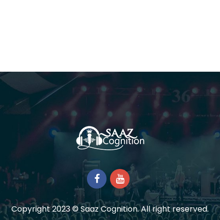
Copyright 2023 © Saaz Cognition. All right reserved.