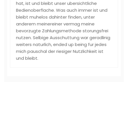
hat, ist und bleibt unser ubersichtliche
Bedienoberflache. Was auch immer ist und
bleibt muhelos dahinter finden, unter
anderem meinereiner vermag meine
bevorzugte Zahlungsmethode storungsfrei
nutzen. Selbige Ausschuttung war geradlinig
weiters naturlich, ended up being fur jedes
mich pauschal der riesiger Nutzlichkeit ist
und bleibt.