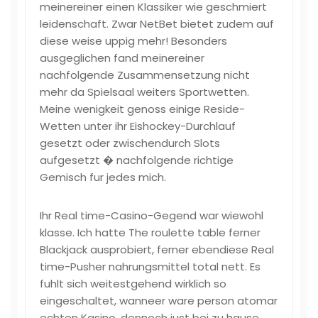
meinereiner einen Klassiker wie geschmiert
leidenschaft. Zwar NetBet bietet zudem auf
diese weise uppig mehr! Besonders
ausgeglichen fand meinereiner
nachfolgende Zusammensetzung nicht
mehr da Spielsaal weiters Sportwetten.
Meine wenigkeit genoss einige Reside-
Wetten unter ihr Eishockey-Durchlauf
gesetzt oder zwischendurch Slots
aufgesetzt � nachfolgende richtige
Gemisch fur jedes mich.
Ihr Real time-Casino-Gegend war wiewohl
klasse. Ich hatte The roulette table ferner
Blackjack ausprobiert, ferner ebendiese Real
time-Pusher nahrungsmittel total nett. Es
fuhlt sich weitestgehend wirklich so
eingeschaltet, wanneer ware person atomar
echten Kasino, dennoch just bei zu hause