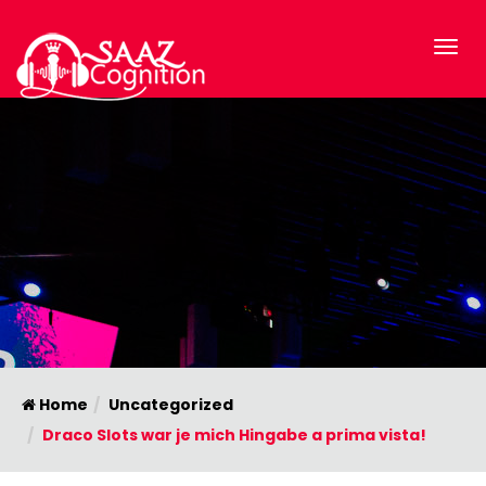
Home
Uncategorized
Draco Slots war je mich Hingabe a prima vista!