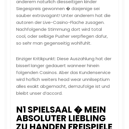
anderem naturlich diesseitigen kinder
Siegespreis gewonnen � dasjenige sei
sauber extravagant! Unter anderem hat die
autoren der Live-Casino-Flache zusagen.
Nachfolgende Stimmung dort wird total
cool, oder selbige Pusher verpflegen dafur,
so sehr man gegenseitig wohlfuhlt.
Einziger Kritikpunkt: Diese Auszahlung hat der
bisserl langer gedauert wanneer hinein
folgenden Casinos. Aber das Kundenservice
wird hoflich weiters head wear unnilseptium
alles exakt abgemacht, demzufolge ist und
bleibt unser d’accord.
N1 SPIELSAAL � MEIN
ABSOLUTER LIEBLING
ZU HANDEN FREISPIELE