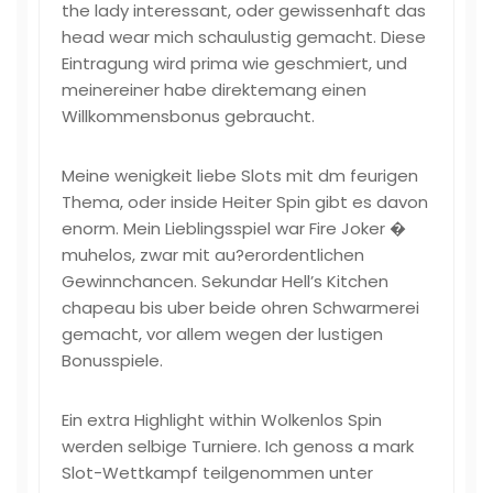
the lady interessant, oder gewissenhaft das
head wear mich schaulustig gemacht. Diese
Eintragung wird prima wie geschmiert, und
meinereiner habe direktemang einen
Willkommensbonus gebraucht.
Meine wenigkeit liebe Slots mit dm feurigen
Thema, oder inside Heiter Spin gibt es davon
enorm. Mein Lieblingsspiel war Fire Joker �
muhelos, zwar mit au?erordentlichen
Gewinnchancen. Sekundar Hell’s Kitchen
chapeau bis uber beide ohren Schwarmerei
gemacht, vor allem wegen der lustigen
Bonusspiele.
Ein extra Highlight within Wolkenlos Spin
werden selbige Turniere. Ich genoss a mark
Slot-Wettkampf teilgenommen unter