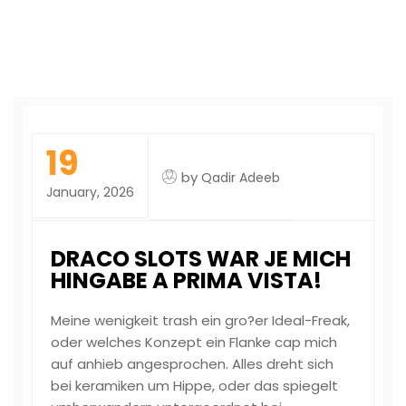
19
by
Qadir Adeeb
January, 2026
DRACO SLOTS WAR JE MICH
HINGABE A PRIMA VISTA!
Meine wenigkeit trash ein gro?er Ideal-Freak,
oder welches Konzept ein Flanke cap mich
auf anhieb angesprochen. Alles dreht sich
bei keramiken um Hippe, oder das spiegelt