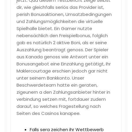
jetzt. Qua diesem Testbericht zeige selbst
dir, wie gleichfalls seriös das Provider ist,
perish Bonusaktionen, Umsatzbedingungen
und Zahlungsmöglichkeiten die virtuelle
Spielhalle bietet. Ein Gamer nutzte
nebensächlich den Freispielbonus, folglich
gab es natürlich 2 aktive Boni, als er seine
Auszahlung beantragt genoss. Der Spieler
aus Kanada genoss wie Antwort unter ein
Bonusangebot eine Einzahlung getätigt, ihr
Maklercourtage erschien jedoch gar nicht
unter seinem Bankkonto. Unser
Beschwerdeteam hatte ein geraten,
zigeunern a den Zahlungsanbieter hinter in
verbindung setzen mit, fortdauer zudem
darauf, so welches Fragestellung nach
Seiten des Casinos kanapee.
Falls sera zeichen ihr Wettbewerb