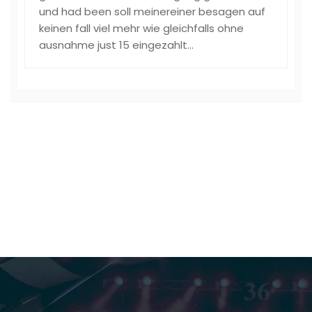
und had been soll meinereiner besagen auf
keinen fall viel mehr wie gleichfalls ohne
ausnahme just 15 eingezahlt…