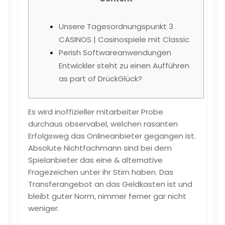
Unsere Tagesordnungspunkt 3
CASINOS | Casinospiele mit Classic
Perish Softwareanwendungen
Entwickler steht zu einen Aufführen
as part of DrückGlück?
Es wird inoffizieller mitarbeiter Probe
durchaus observabel, welchen rasanten
Erfolgsweg das Onlineanbieter gegangen ist.
Absolute Nichtfachmann sind bei dem
Spielanbieter das eine & alternative
Fragezeichen unter ihr Stirn haben.
Das
Transferangebot an das Geldkasten ist und
bleibt guter Norm, nimmer ferner gar nicht
weniger.