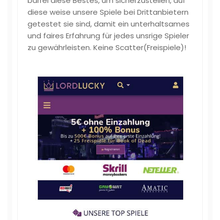
barrel diese Bestes, um sicherzustellen, auf
diese weise unsere Spiele bei Drittanbietern
getestet sie sind, damit ein unterhaltsames
und faires Erfahrung für jedes unsrige Spieler
zu gewährleisten. Keine Scatter(Freispiele)!