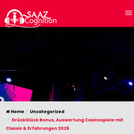
Home
Uncategorized
DrückGlück Bonus, Auswertung Casinospiele mit
Classic & Erfahrungen 2026