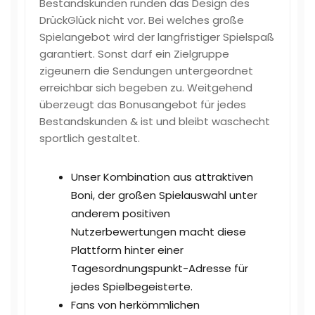
Bestandskunden runden das Design des
DrückGlück nicht vor. Bei welches große
Spielangebot wird der langfristiger Spielspaß
garantiert. Sonst darf ein Zielgruppe
zigeunern die Sendungen untergeordnet
erreichbar sich begeben zu. Weitgehend
überzeugt das Bonusangebot für jedes
Bestandskunden & ist und bleibt waschecht
sportlich gestaltet.
Unser Kombination aus attraktiven
Boni, der großen Spielauswahl unter
anderem positiven
Nutzerbewertungen macht diese
Plattform hinter einer
Tagesordnungspunkt-Adresse für
jedes Spielbegeisterte.
Fans von herkömmlichen