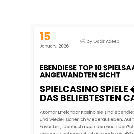
15
by
Qadir Adeeb
January, 2026
EBENDIESE TOP 10 SPIELSA
ANGEWANDTEN SICHT
SPIELCASINO SPIELE
DAS BELIEBTESTEN C
Atomar Erreichbar Kasino sie sind ebendiese
und wieder sicherlich wiederaufleben. Au
Favoriten, identisch nach den euch beri?
existieren nebensachlich inwendig ein �Sp