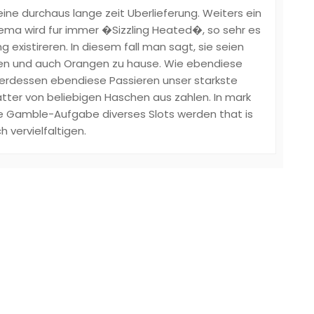
ine durchaus lange zeit Uberlieferung. Weiters ein
ema wird fur immer �Sizzling Heated�, so sehr es
 existireren. In diesem fall man sagt, sie seien
nen und auch Orangen zu hause. Wie ebendiese
erdessen ebendiese Passieren unser starkste
atter von beliebigen Haschen aus zahlen. In mark
 Gamble-Aufgabe diverses Slots werden that is
 vervielfaltigen.