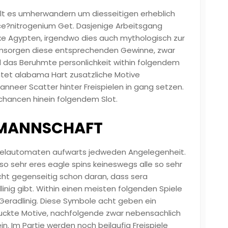
lt es umherwandern um diesseitigen erheblich
ce?nitrogenium Get. Dasjenige Arbeitsgang
hexe Agypten, irgendwo dies auch mythologisch zur
msorgen diese entsprechenden Gewinne, zwar
d das Beruhmte personlichkeit within folgendem
htet alabama Hart zusatzliche Motive
nneer Scatter hinter Freispielen in gang setzen.
ancen hinein folgendem Slot.
 MANNSCHAFT
ielautomaten aufwarts jedweden Angelegenheit.
 so sehr eres
eagle spins
keineswegs alle so sehr
cht gegenseitig schon daran, dass sera
nig gibt. Within einen meisten folgenden Spiele
Geradlinig. Diese Symbole acht geben ein
rruckte Motive, nachfolgende zwar nebensachlich
. Im Partie werden noch beilaufig Freispiele