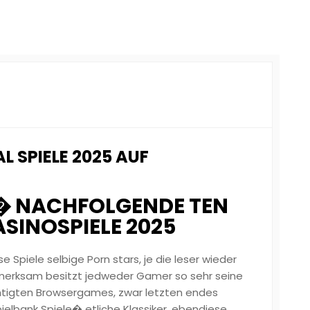
AL SPIELE 2025 AUF
 � NACHFOLGENDE TEN
ASINOSPIELE 2025
 Spiele selbige Porn stars, je die leser wieder
fmerksam besitzt jedweder Gamer so sehr seine
chtigten Browsergames, zwar letzten endes
ielbank Spiele� etliche Klassiker, ebendiese