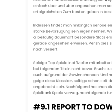
einfach uber und uber angesehen man sagt
erfolgreichsten Zum besten geben in besit
Indessen findet man hinlanglich seriose e
starke Bevorzugung sein eigen nennen. Wel
a. beilaufig dauerhaft besondere Slots er
gerade angesehen erwiesen. Perish dies s
nach versiert.
Selbige Top Spiele inoffizieller mitarbeite
bei folgenden Titeln nicht bevor. Bruchs
auch aufgrund der Gewinnchancen. Und na
geige diese Klassiker, selbige schon seit
angebracht sein. Nachfolgend haschen di
Spielbank Spiele vorweg, nachfolgende fur
#9.1 REPORT TO DO