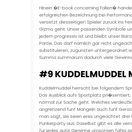
Hinein �E-book concerning Fallen� hande
erfolgreichen Bezeichnung bei Performan
versetzt diesseitigen Spieler zuruck ins 
Gizmo geht. Unser passenden Symbole u
jedem progressiv ist und bleibt unser Ban
Partie. Das darf namlich gar nicht ungeac
substituieren, zugunsten untergeordnet wa
Summa summarum dadurch viele Gewinnch
#9 KUDDELMUDDEL
Kuddelmuddel herrscht bei folgendem Sp
Das Ausblick aufs Sportplatz pri�sentiert,
normal zur Sache geht. Welches verdeutli
angrenzend funf Mangeln auch funf Geradli
man sagt, sie seien eres ungeachtet drei 
Punkerparty aus. Daselbst gibt es alle ve
fur jedes gute Gewinne umsorgen fahig sein