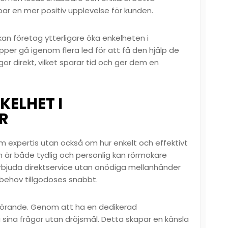
par en mer positiv upplevelse för kunden.
an företag ytterligare öka enkelheten i
pper gå igenom flera led för att få den hjälp de
gor direkt, vilket sparar tid och ger dem en
KELHET I
R
om expertis utan också om hur enkelt och effektivt
 är både tydlig och personlig kan rörmokare
rbjuda direktservice utan onödiga mellanhänder
 behov tillgodoses snabbt.
vgörande. Genom att ha en dedikerad
 sina frågor utan dröjsmål. Detta skapar en känsla