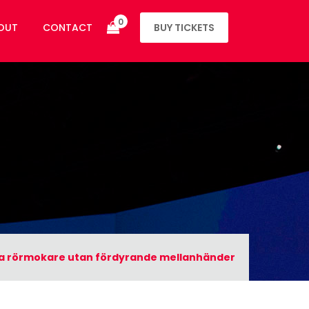
0
OUT
CONTACT
BUY TICKETS
rna rörmokare utan fördyrande mellanhänder