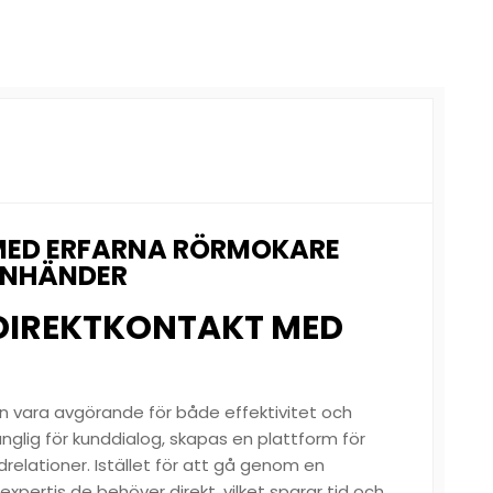
 MED ERFARNA RÖRMOKARE
ANHÄNDER
 DIREKTKONTAKT MED
n vara avgörande för både effektivitet och
änglig för kunddialog, skapas en plattform för
elationer. Istället för att gå genom en
pertis de behöver direkt, vilket sparar tid och