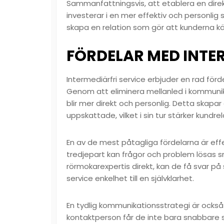
Sammanfattningsvis, att etablera en dir
investerar i en mer effektiv och personlig
skapa en relation som gör att kunderna kän
FÖRDELAR MED INTER
Intermediärfri service erbjuder en rad för
Genom att eliminera mellanled i kommunik
blir mer direkt och personlig. Detta skapa
uppskattade, vilket i sin tur stärker kundre
En av de mest påtagliga fördelarna är ef
tredjepart kan frågor och problem lösas s
rörmokarexpertis direkt, kan de få svar på 
service enkelhet till en självklarhet.
En tydlig kommunikationsstrategi är ocks
kontaktperson får de inte bara snabbare 