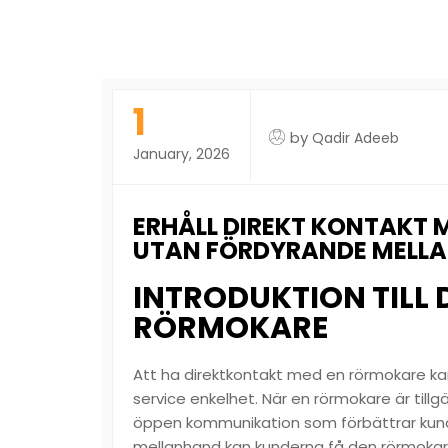
1
by
Qadir Adeeb
January, 2026
ERHÅLL DIREKT KONTAKT
UTAN FÖRDYRANDE MELL
INTRODUKTION TILL
RÖRMOKARE
Att ha direktkontakt med en rörmokare ka
service enkelhet. När en rörmokare är tillg
öppen kommunikation som förbättrar kundr
mellanhand kan kunderna få den rörmokarex