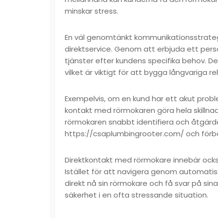
minskar stress.
En väl genomtänkt kommunikationsstrate
direktservice. Genom att erbjuda ett pe
tjänster efter kundens specifika behov. D
vilket är viktigt för att bygga långvariga re
Exempelvis, om en kund har ett akut pro
kontakt med rörmokaren göra hela skillna
rörmokaren snabbt identifiera och åtgärda 
https://csaplumbingrooter.com/
och förbä
Direktkontakt med rörmokare innebär ocks
Istället för att navigera genom automatis
direkt nå sin rörmokare och få svar på sina
säkerhet i en ofta stressande situation.