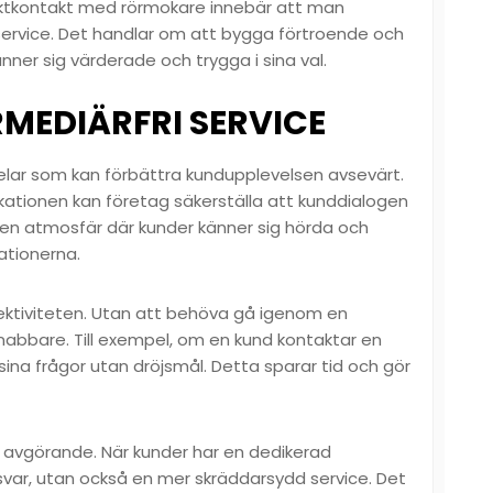
ektkontakt med rörmokare innebär att man
 service. Det handlar om att bygga förtroende och
ner sig värderade och trygga i sina val.
MEDIÄRFRI SERVICE
delar som kan förbättra kundupplevelsen avsevärt.
ationen kan företag säkerställa att kunddialogen
r en atmosfär där kunder känner sig hörda och
lationerna.
fektiviteten. Utan att behöva gå igenom en
nabbare. Till exempel, om en kund kontaktar en
sina frågor utan dröjsmål. Detta sparar tid och gör
å avgörande. När kunder har en dedikerad
svar, utan också en mer skräddarsydd service. Det