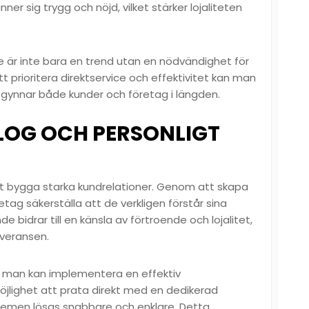
r sig trygg och nöjd, vilket stärker lojaliteten
e är inte bara en trend utan en nödvändighet för
t prioritera direktservice och effektivitet kan man
gynnar både kunder och företag i längden.
LOG OCH PERSONLIGT
t bygga starka kundrelationer. Genom att skapa
ag säkerställa att de verkligen förstår sina
bidrar till en känsla av förtroende och lojalitet,
leveransen.
ur man kan implementera en effektiv
öjlighet att prata direkt med en dedikerad
lemen lösas snabbare och enklare. Detta