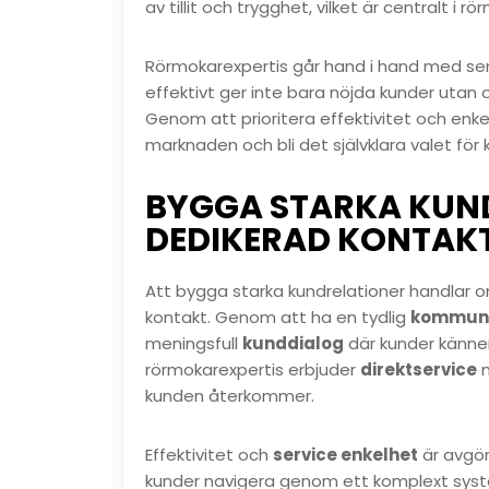
av tillit och trygghet, vilket är centralt i rö
Rörmokarexpertis går hand i hand med ser
effektivt ger inte bara nöjda kunder utan o
Genom att prioritera effektivitet och enke
marknaden och bli det självklara valet för 
BYGGA STARKA KUN
DEDIKERAD KONTAK
Att bygga starka kundrelationer handlar o
kontakt. Genom att ha en tydlig
kommuni
meningsfull
kunddialog
där kunder känner
rörmokarexpertis erbjuder
direktservice
m
kunden återkommer.
Effektivitet och
service enkelhet
är avgör
kunder navigera genom ett komplext syste