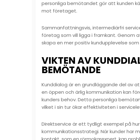
personliga bemötandet gör att kunden känne
mot företaget.
Sammanfattningsvis, intermediärfri servic
företag som vill ligga i framkant. Genom at
skapa en mer positiv kundupplevelse som 
VIKTEN AV KUNDDIA
BEMÖTANDE
Kunddialog är en grundläggande del av at
en öppen och ärlig kommunikation kan föret
kunders behov. Detta personliga bemötande 
vilket i sin tur ökar effektiviteten i service
Direktservice är ett tydligt exempel på h
kommunikationsstrategi. När kunder har m
kontakt, som en rörmokarexpert, kan prob