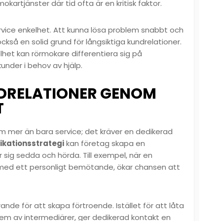
rmokartjänster där tid ofta är en kritisk faktor.
vice enkelhet. Att kunna lösa problem snabbt och
ckså en solid grund för långsiktiga kundrelationer.
lhet kan rörmokare differentiera sig på
kunder i behov av hjälp.
DRELATIONER GENOM
T
m mer än bara service; det kräver en dedikerad
kationsstrategi
kan företag skapa en
 sig sedda och hörda. Till exempel, när en
ed ett personligt bemötande, ökar chansen att
ande för att skapa förtroende. Istället för att låta
m av intermediärer, ger dedikerad kontakt en