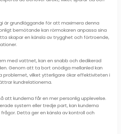
gi är grundläggande för att maximera denna
rsonligt bemötande kan rörmokaren anpassa sina
etta skapar en känsla av trygghet och förtroende,
lationer.
blem med vattnet, kan en snabb och dedikerad
den. Genom att ta bort onödiga mellanled kan
problemet, vilket ytterligare ökar effektiviteten i
ttrar kundrelationerna.
å att kunderna får en mer personlig upplevelse.
erade system eller tredje part, kan kunderna
 frågor. Detta ger en känsla av kontroll och