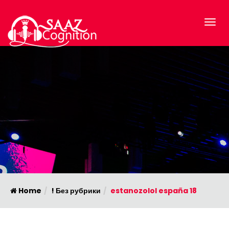
Home
! Без рубрики
estanozolol españa 18