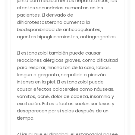
junto con medicamentos hepatotóxicos, los
efectos secundarios aumentan en los
pacientes. El derivado de
dihidrotestosterona aumenta la
biodisponibilidad de anticoagulantes,
agentes hipoglucemiantes, antiagregantes.
El estanozolol también puede causar
reacciones alérgicas graves, como dificultad
para respirar, hinchazón de la cara, labios,
lengua o garganta, sarpullido o picazón
intensa en la piel. El estanozolol puede
causar efectos colaterales como náuseas,
vómitos, acné, dolor de cabeza, insomnio y
excitación. Estos efectos suelen ser leves y
desaparecen por sí solos después de un
tiempo.
Al igual que el dianabol, el estanozolol posee