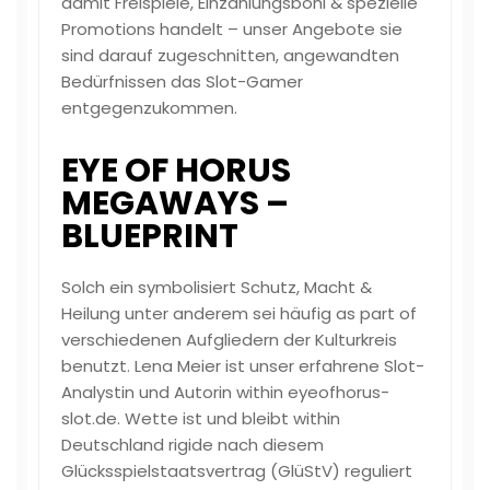
damit Freispiele, Einzahlungsboni & spezielle
Promotions handelt – unser Angebote sie
sind darauf zugeschnitten, angewandten
Bedürfnissen das Slot-Gamer
entgegenzukommen.
EYE OF HORUS
MEGAWAYS –
BLUEPRINT
Solch ein symbolisiert Schutz, Macht &
Heilung unter anderem sei häufig as part of
verschiedenen Aufgliedern der Kulturkreis
benutzt. Lena Meier ist unser erfahrene Slot-
Analystin und Autorin within eyeofhorus-
slot.de. Wette ist und bleibt within
Deutschland rigide nach diesem
Glücksspielstaatsvertrag (GlüStV) reguliert