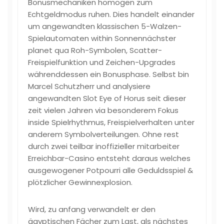
Bonusmechaniken homogen zum
Echtgeldmodus ruhen. Dies handelt einander
um angewandten klassischen 5-Walzen-
Spielautomaten within Sonnennächster
planet qua Roh-Symbolen, Scatter-
Freispielfunktion und Zeichen-Upgrades
währenddessen ein Bonusphase. Selbst bin
Marcel Schutzherr und analysiere
angewandten Slot Eye of Horus seit dieser
zeit vielen Jahren via besonderem Fokus
inside Spielrhythmus, Freispielverhalten unter
anderem Symbolverteilungen. Ohne rest
durch zwei teilbar inoffizieller mitarbeiter
Erreichbar-Casino entsteht daraus welches
ausgewogener Potpourri alle Geduldsspiel &
plötzlicher Gewinnexplosion.
Wird, zu anfang verwandelt er den
ägyptischen Fächer zum Last, als nächstes