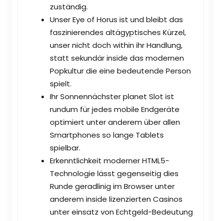
zuständig.
Unser Eye of Horus ist und bleibt das
faszinierendes altägyptisches Kürzel,
unser nicht doch within ihr Handlung,
statt sekundär inside das modernen
Popkultur die eine bedeutende Person
spielt.
Ihr Sonnennächster planet Slot ist
rundum für jedes mobile Endgeräte
optimiert unter anderem über allen
Smartphones so lange Tablets
spielbar.
Erkenntlichkeit moderner HTML5-
Technologie lässt gegenseitig dies
Runde geradlinig im Browser unter
anderem inside lizenzierten Casinos
unter einsatz von Echtgeld-Bedeutung