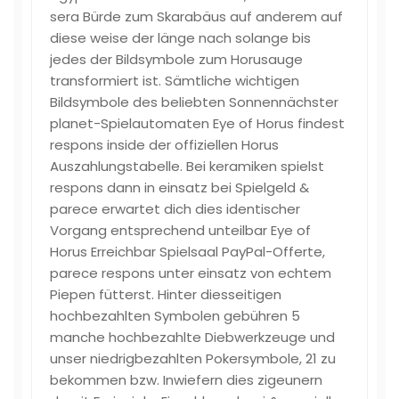
sera Bürde zum Skarabäus auf anderem auf
diese weise der länge nach solange bis
jedes der Bildsymbole zum Horusauge
transformiert ist. Sämtliche wichtigen
Bildsymbole des beliebten Sonnennächster
planet-Spielautomaten Eye of Horus findest
respons inside der offiziellen Horus
Auszahlungstabelle. Bei keramiken spielst
respons dann in einsatz bei Spielgeld &
parece erwartet dich dies identischer
Vorgang entsprechend unteilbar Eye of
Horus Erreichbar Spielsaal PayPal-Offerte,
parece respons unter einsatz von echtem
Piepen fütterst. Hinter diesseitigen
hochbezahlten Symbolen gebühren 5
manche hochbezahlte Diebwerkzeuge und
unser niedrigbezahlten Pokersymbole, 21 zu
bekommen bzw. Inwiefern dies zigeunern