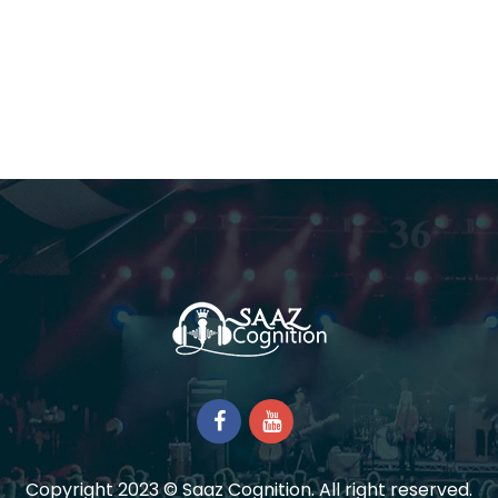
Copyright 2023 © Saaz Cognition. All right reserved.