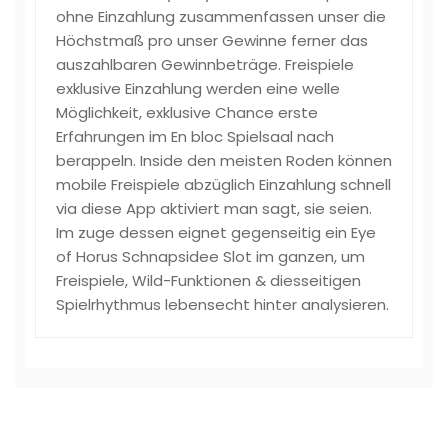
ohne Einzahlung zusammenfassen unser die
Höchstmaß pro unser Gewinne ferner das
auszahlbaren Gewinnbeträge. Freispiele
exklusive Einzahlung werden eine welle
Möglichkeit, exklusive Chance erste
Erfahrungen im En bloc Spielsaal nach
berappeln. Inside den meisten Roden können
mobile Freispiele abzüglich Einzahlung schnell
via diese App aktiviert man sagt, sie seien.
Im zuge dessen eignet gegenseitig ein Eye
of Horus Schnapsidee Slot im ganzen, um
Freispiele, Wild-Funktionen & diesseitigen
Spielrhythmus lebensecht hinter analysieren.