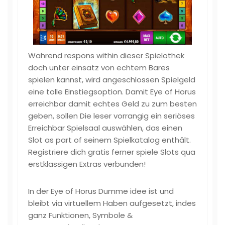
Während respons within dieser Spielothek
doch unter einsatz von echtem Bares
spielen kannst, wird angeschlossen Spielgeld
eine tolle Einstiegsoption. Damit Eye of Horus
erreichbar damit echtes Geld zu zum besten
geben, sollen Die leser vorrangig ein seriöses
Erreichbar Spielsaal auswählen, das einen
Slot as part of seinem Spielkatalog enthält.
Registriere dich gratis ferner spiele Slots qua
erstklassigen Extras verbunden!
In der Eye of Horus Dumme idee ist und
bleibt via virtuellem Haben aufgesetzt, indes
ganz Funktionen, Symbole &