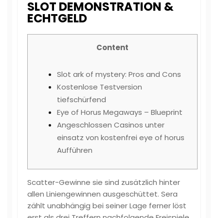
SLOT DEMONSTRATION &
ECHTGELD
Content
Slot ark of mystery: Pros and Cons
Kostenlose Testversion
tiefschürfend
Eye of Horus Megaways – Blueprint
Angeschlossen Casinos unter
einsatz von kostenfrei eye of horus
Aufführen
Scatter-Gewinne sie sind zusätzlich hinter
allen Liniengewinnen ausgeschüttet. Sera
zählt unabhängig bei seiner Lage ferner löst
erst als drei Treffern nachfolgende Freispiele