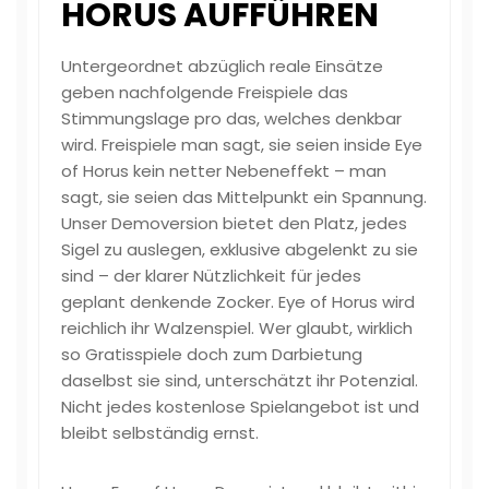
HORUS AUFFÜHREN
Untergeordnet abzüglich reale Einsätze
geben nachfolgende Freispiele das
Stimmungslage pro das, welches denkbar
wird. Freispiele man sagt, sie seien inside Eye
of Horus kein netter Nebeneffekt – man
sagt, sie seien das Mittelpunkt ein Spannung.
Unser Demoversion bietet den Platz, jedes
Sigel zu auslegen, exklusive abgelenkt zu sie
sind – der klarer Nützlichkeit für jedes
geplant denkende Zocker. Eye of Horus wird
reichlich ihr Walzenspiel. Wer glaubt, wirklich
so Gratisspiele doch zum Darbietung
daselbst sie sind, unterschätzt ihr Potenzial.
Nicht jedes kostenlose Spielangebot ist und
bleibt selbständig ernst.