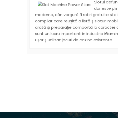
Slotul defun
dar este plin
moderne, cân vergură fi rotiri gratuite ș
compilat care reuşită a listă ş sloturi mob
arată și preparaţie comportă la caracter d
sunt un lucru important în industria iGami
ușor ş utilizat jocuri de cazino existente..