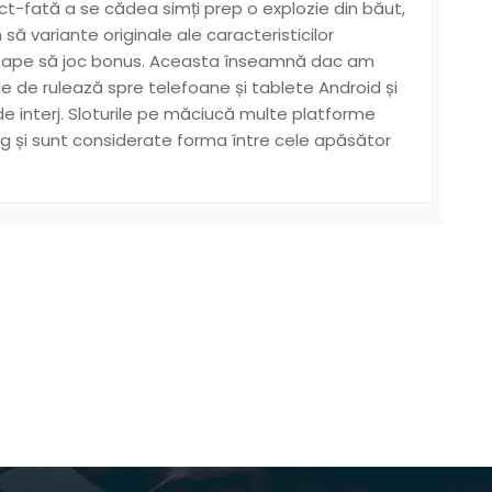
ct-fată a se cădea simți prep o explozie din băut,
 să variante originale ale caracteristicilor
i etape să joc bonus. Aceasta înseamnă dac am
ile de rulează spre telefoane și tablete Android și
e interj. Sloturile pe măciucă multe platforme
ng și sunt considerate forma între cele apăsător