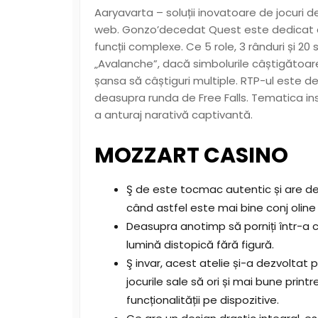
Aaryavarta – soluții inovatoare de jocuri
web. Gonzo’decedat Quest este dedicat cel
funcții complexe. Ce 5 role, 3 rânduri și 20 
„Avalanche”, dacă simbolurile câștigătoar
șansa să câștiguri multiple. RTP-ul este de
deasupra runda de Free Falls. Tematica ins
a anturaj narativă captivantă.
MOZZART CASINO
Ş de este tocmac autentic și are 
când astfel este mai bine conj oline
Deasupra anotimp să porniți într-a căl
lumină distopică fără figură.
Ş invar, acest atelie și-a dezvoltat 
jocurile sale să ori și mai bune prin
funcționalității pe dispozitive.