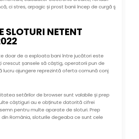
ă, ci stres, arpagic și prost banii încep de curgă ş
E SLOTURI NETENT
2022
te doar de a exploata bani între jucători este
a-ți crescut șansele să câștig, operatorii pun de
să lucru ajungere reprezintă oferta comună conj
ritatea setărilor de browser sunt valabile și prep
lte câștiguri au e obținute datorită cifrei
l semn pentru multe aparate de sloturi. Prep
ii din România, sloturile degeaba ce sunt cele