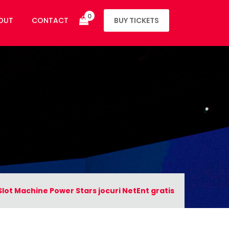
0
OUT
CONTACT
BUY TICKETS
Slot Machine Power Stars jocuri NetEnt gratis