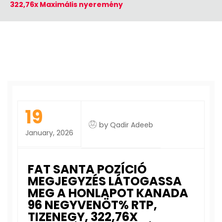
322,76x Maximális nyeremény
19
by
Qadir Adeeb
January, 2026
FAT SANTA POZÍCIÓ
MEGJEGYZÉS LÁTOGASSA
MEG A HONLAPOT KANADA
96 NEGYVENÖT% RTP,
TIZENEGY, 322,76X