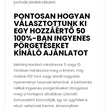
javítsák játékérzéküket.
PONTOSAN HOGYAN
VÁLASZTOTTUNK KI
EGY HOZZÁÉRTŐ 50
100%-BAN INGYENES
PÖRGETÉSEKET
KÍNÁLÓ AJÁNLATOT
Néhány kaszinó mindössze 5 vagy 10
fontban határozza meg a limitet, míg
mások 100 font vagy annál nagyobb
nyereményt tesznek lehetővé. A befizetés
nélküli ingyenes pörgetéseket
látogassa
meg a honlapot
általában üdvözlő
bónuszként biztosítják, így az ügyfelek is
részt vehetnek benne. Amennyiben