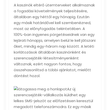
A kaszinók eltérő ütemterveket alkalmaznak
a fogadási követelmények teljesítésére,
általában egy héttől egy hónapig. Ezután
egy másik határidővel kell szembenézned,
most az előnyfogadás tekintetében. A
100%-ban ingyenes pörgetéseidnek van egy
lejárati hónapja, amelyen belül le kell játszani
őket, mindig egy-három nap között. A letéti
korlátozások általában kaszinónként és
szerencsejáték-létesítményenként
változnak, ezért nagyon fontos, hogy
összehasonlítsd a többi ajánlatot, mielőtt
döntést hozol.
Az új
szerencsejáték-vállalkozás küldhet egy
lelkes SMS-jelszót az előfizetésen keresztül
megadott telefonszámodra. Ez egy másik