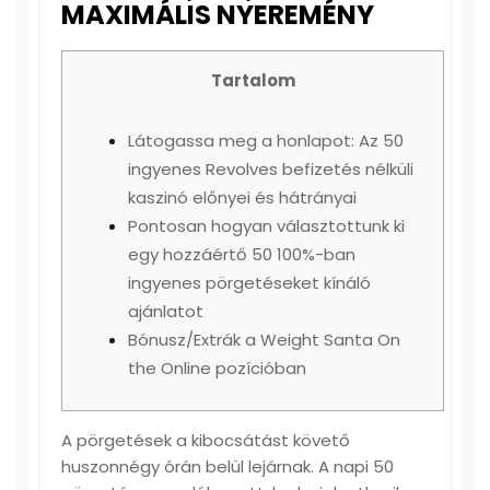
MAXIMÁLIS NYEREMÉNY
Tartalom
Látogassa meg a honlapot: Az 50
ingyenes Revolves befizetés nélküli
kaszinó előnyei és hátrányai
Pontosan hogyan választottunk ki
egy hozzáértő 50 100%-ban
ingyenes pörgetéseket kínáló
ajánlatot
Bónusz/Extrák a Weight Santa On
the Online pozícióban
A pörgetések a kibocsátást követő
huszonnégy órán belül lejárnak. A napi 50