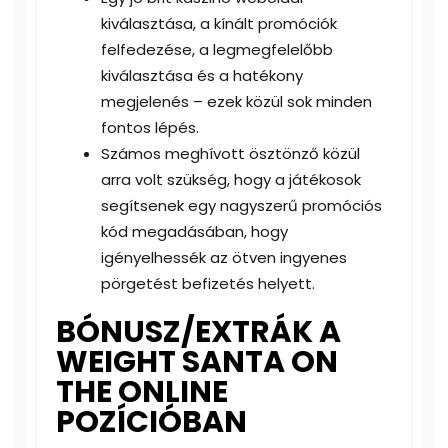
kiválasztása, a kínált promóciók
felfedezése, a legmegfelelőbb
kiválasztása és a hatékony
megjelenés – ezek közül sok minden
fontos lépés.
Számos meghívott ösztönző közül
arra volt szükség, hogy a játékosok
segítsenek egy nagyszerű promóciós
kód megadásában, hogy
igényelhessék az ötven ingyenes
pörgetést befizetés helyett.
BÓNUSZ/EXTRÁK A
WEIGHT SANTA ON
THE ONLINE
POZÍCIÓBAN