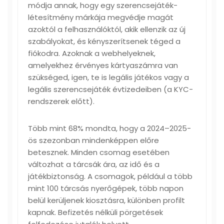
módja annak, hogy egy szerencsejáték-
létesítmény márkája megvédje magát
azoktól a felhasználóktól, akik ellenzik az új
szabályokat, és kényszerítsenek téged a
fiókodra. Azoknak a webhelyeknek,
amelyekhez érvényes kártyaszámra van
szükséged, igen, te is legális játékos vagy a
legális szerencsejáték évtizedeiben (a KYC-
rendszerek előtt).
Több mint 68% mondta, hogy a 2024–2025-
ös szezonban mindenképpen előre
betesznek. Minden csomag esetében
változhat a tárcsák ára, az idő és a
játékbiztonság. A csomagok, például a több
mint 100 tárcsás nyerőgépek, több napon
belül kerüljenek kiosztásra, különben profilt
kapnak. Befizetés nélküli pörgetések