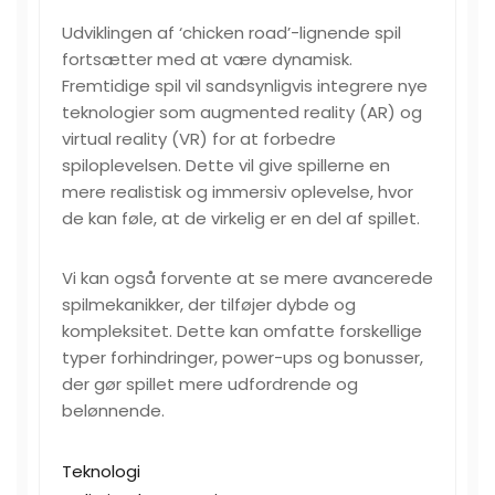
Udviklingen af ‘chicken road’-lignende spil
fortsætter med at være dynamisk.
Fremtidige spil vil sandsynligvis integrere nye
teknologier som augmented reality (AR) og
virtual reality (VR) for at forbedre
spiloplevelsen. Dette vil give spillerne en
mere realistisk og immersiv oplevelse, hvor
de kan føle, at de virkelig er en del af spillet.
Vi kan også forvente at se mere avancerede
spilmekanikker, der tilføjer dybde og
kompleksitet. Dette kan omfatte forskellige
typer forhindringer, power-ups og bonusser,
der gør spillet mere udfordrende og
belønnende.
Teknologi