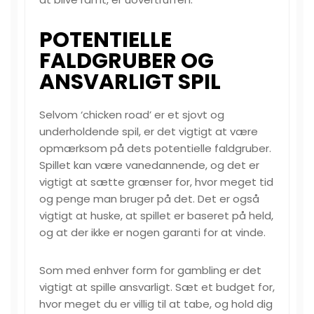
POTENTIELLE
FALDGRUBER OG
ANSVARLIGT SPIL
Selvom ‘chicken road’ er et sjovt og
underholdende spil, er det vigtigt at være
opmærksom på dets potentielle faldgruber.
Spillet kan være vanedannende, og det er
vigtigt at sætte grænser for, hvor meget tid
og penge man bruger på det. Det er også
vigtigt at huske, at spillet er baseret på held,
og at der ikke er nogen garanti for at vinde.
Som med enhver form for gambling er det
vigtigt at spille ansvarligt. Sæt et budget for,
hvor meget du er villig til at tabe, og hold dig