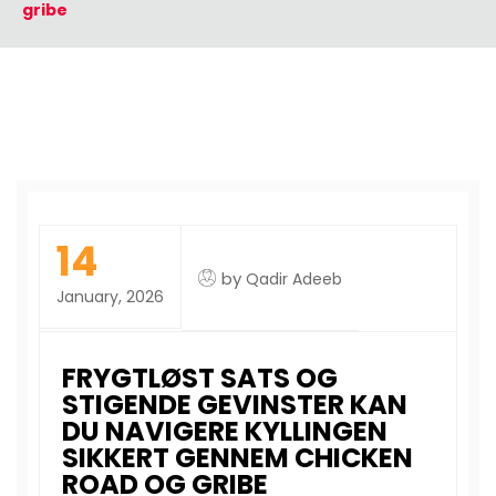
gribe
14
by
Qadir Adeeb
January, 2026
FRYGTLØST SATS OG
STIGENDE GEVINSTER KAN
DU NAVIGERE KYLLINGEN
SIKKERT GENNEM CHICKEN
ROAD OG GRIBE