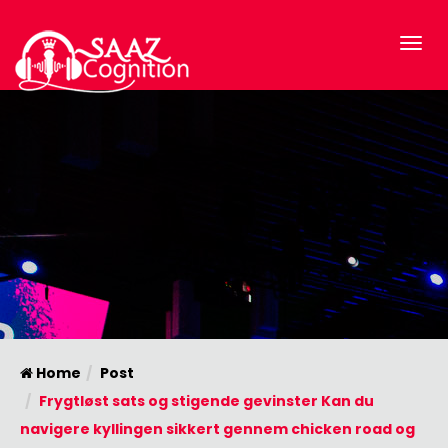
Home
Post
Frygtløst sats og stigende gevinster Kan du
navigere kyllingen sikkert gennem chicken road og