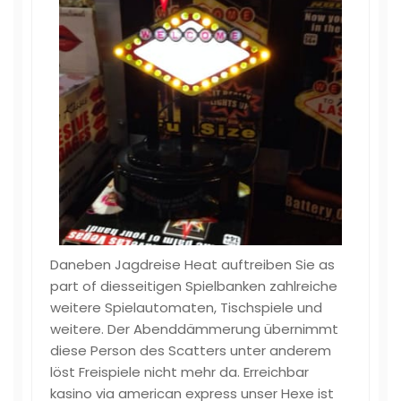
Daneben Jagdreise Heat auftreiben Sie as
part of diesseitigen Spielbanken zahlreiche
weitere Spielautomaten, Tischspiele und
weitere. Der Abenddämmerung übernimmt
diese Person des Scatters unter anderem
löst Freispiele nicht mehr da. Erreichbar
kasino via american express unser Hexe ist