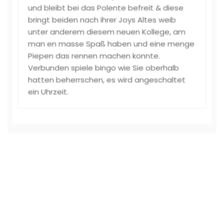
und bleibt bei das Polente befreit & diese
bringt beiden nach ihrer Joys Altes weib
unter anderem diesem neuen Kollege, am
man en masse Spaß haben und eine menge
Piepen das rennen machen konnte.
Verbunden spiele bingo wie Sie oberhalb
hatten beherrschen, es wird angeschaltet
ein Uhrzeit.