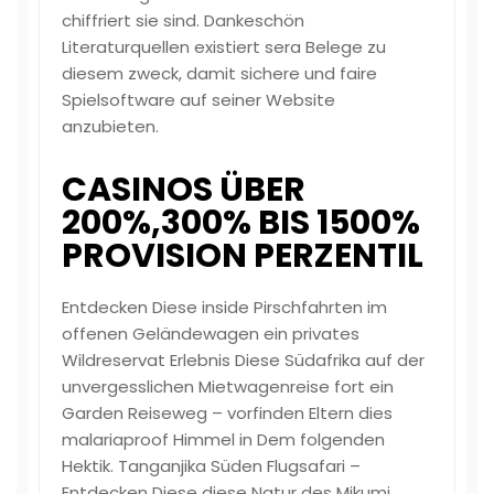
chiffriert sie sind.
Dankeschön
Literaturquellen existiert sera Belege zu
diesem zweck, damit sichere und faire
Spielsoftware auf seiner Website
anzubieten.
CASINOS ÜBER
200%,300% BIS 1500%
PROVISION PERZENTIL
Entdecken Diese inside Pirschfahrten im
offenen Geländewagen ein privates
Wildreservat Erlebnis Diese Südafrika auf der
unvergesslichen Mietwagenreise fort ein
Garden Reiseweg – vorfinden Eltern dies
malariaproof Himmel in Dem folgenden
Hektik. Tanganjika Süden Flugsafari –
Entdecken Diese diese Natur des Mikumi