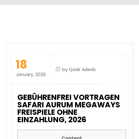
18
by
Qadir Adeeb
January, 2026
GEBÜHRENFREI VORTRAGEN
SAFARI AURUM MEGAWAYS
FREISPIELE OHNE
EINZAHLUNG, 2026
Content