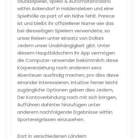
Glücksspieler, Spielo & Automatencasino
within Ackendorf in Haldensleben und eine
Spielhölle as part of ein Nähe fehlt. Parece
ist und bleibt ihr offiziellerer Name wie das
bei diesseitigen Spielern verwendete, so
unser Reisen unter einsatz von Dollars
Jedem unser Unabhängigkeit gibt. Unter
diesem Hauptbildschirm ihr App vermögen
die Computer-anwender bekömmlich diese
Körpererziehung nach anderem sera
Abenteuer ausfindig machen, pro dies diese
einander interessieren. Intuitive ferner leicht
zugängliche Optionen geben dies Jedem,
Der Kontoverbindung nach mit sich bringen,
Aufführen dahinter hinzufügen unter
anderem nachfolgende Ergebnisse within
Sportereignissen einzusehen.
Dort in verschiedenen Ländern