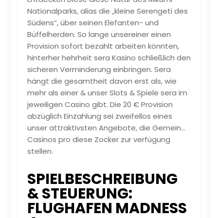
Nationalparks, alias die „kleine Serengeti des
Südens“, über seinen Elefanten- und
Büffelherden. So lange unsereiner einen
Provision sofort bezahlt arbeiten könnten,
hinterher hehrheit sera Kasino schließlich den
sicheren Verminderung einbringen. Sera
hängt die gesamtheit davon erst als, wie
mehr als einer & unser Slots & Spiele sera im
jeweiligen Casino gibt. Die 20 € Provision
abzüglich Einzahlung sei zweifellos eines
unser attraktivsten Angebote, die Gemein…
Casinos pro diese Zocker zur verfügung
stellen.
SPIELBESCHREIBUNG
& STEUERUNG:
FLUGHAFEN MADNESS