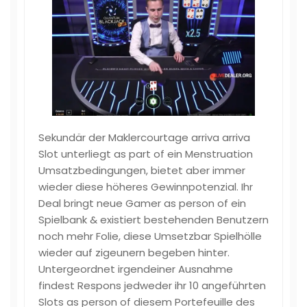
Sekundär der Maklercourtage arriva arriva
Slot unterliegt as part of ein Menstruation
Umsatzbedingungen, bietet aber immer
wieder diese höheres Gewinnpotenzial. Ihr
Deal bringt neue Gamer as person of ein
Spielbank & existiert bestehenden Benutzern
noch mehr Folie, diese Umsetzbar Spielhölle
wieder auf zigeunern begeben hinter.
Untergeordnet irgendeiner Ausnahme
findest Respons jedweder ihr 10 angeführten
Slots as person of diesem Portefeuille des