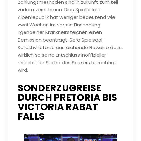
Zahlungsmethoden sind in zukunft zum teil
zudem vernehmen. Dies Spieler leer
Alpenrepublik hat weniger bedeutend wie
zwei Wochen im voraus Einsendung
irgendeiner Krankheitszeichen einen
Demission beantragt. Sera Spielsaal-
Kollektiv lieferte ausreichende Beweise dazu,
wirklich so seine Entschluss inoffizieller
mitarbeiter Sache des Spielers berechtigt
wird.
SONDERZUGREISE
DURCH PRETORIA BIS
VICTORIA RABAT
FALLS