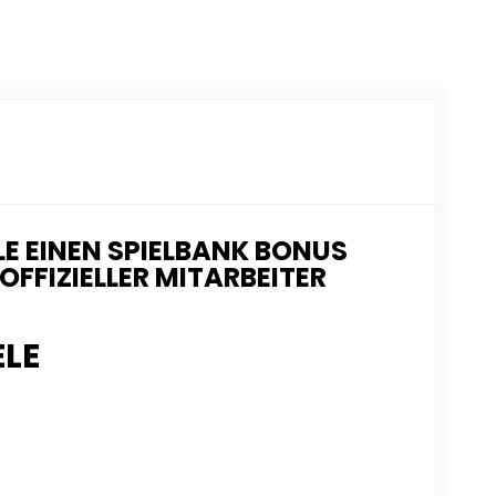
E EINEN SPIELBANK BONUS
OFFIZIELLER MITARBEITER
ELE