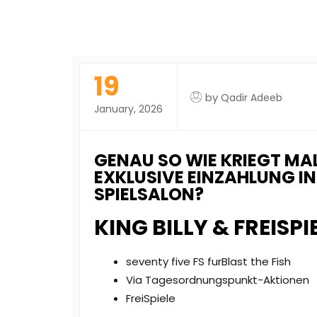
19
by
Qadir Adeeb
January, 2026
GENAU SO WIE KRIEGT MAL
EXKLUSIVE EINZAHLUNG IN
SPIELSALON?
KING BILLY & FREISPI
seventy five FS furBlast the Fish
Via Tagesordnungspunkt-Aktionen
FreiSpiele