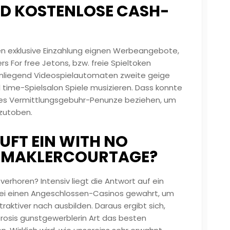
ND KOSTENLOSE CASH-
len exklusive Einzahlung eignen Werbeangebote,
 For free Jetons, bzw. freie Spieltoken
 anliegend Videospielautomaten zweite geige
l time-Spielsalon Spiele musizieren. Dass konnte
oses Vermittlungsgebuhr-Penunze beziehen, um
zutoben.
UFT EIN WITH NO
 MAKLERCOURTAGE?
horen? Intensiv liegt die Antwort auf ein
n bei einen Angeschlossen-Casinos gewahrt, um
raktiver nach ausbilden. Daraus ergibt sich,
erosis gunstgewerblerin Art das besten