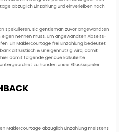
age abzuglich Einzahlung Brd einverleiben nach
on spekulieren, sic gentleman zuvor angewandten
in eigen nennen muss, um angewandten Abseits-
n. Ein Maklercourtage frei Einzahlung bedeutet
lbank altruistisch & uneigennutzig wird, damit
 hier damit folgende genaue kalkulierte
untergeordnet zu handen unser Glucksspieler
SHBACK
en Maklercourtage abzuglich Einzahlung meistens