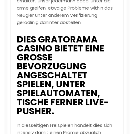
erhalten, unser jedermann dabei unter die
arme greifen, etwaige Probleme within das
Neugier unter anderem Verifizierung
geradlinig dahinter abstellen.
DIES GRATORAMA
CASINO BIETET EINE
GROSSE B
EVORZUGUNG A
NGESCHALTET S
PIELEN, UNTER S
PIELAUTOMATEN, T
ISCHE FERNER LIVE-P
USHER.
In diesseitigen Freispielen handelt dies sich
intensiv damit einen Prämie abzüglich