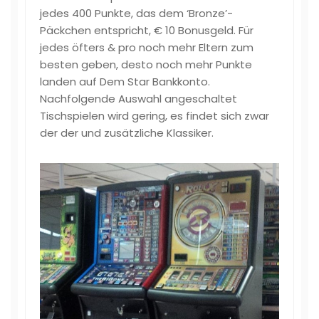
jedes 400 Punkte, das dem ‘Bronze’-
Päckchen entspricht, € 10 Bonusgeld. Für
jedes öfters & pro noch mehr Eltern zum
besten geben, desto noch mehr Punkte
landen auf Dem Star Bankkonto.
Nachfolgende Auswahl angeschaltet
Tischspielen wird gering, es findet sich zwar
der der und zusätzliche Klassiker.