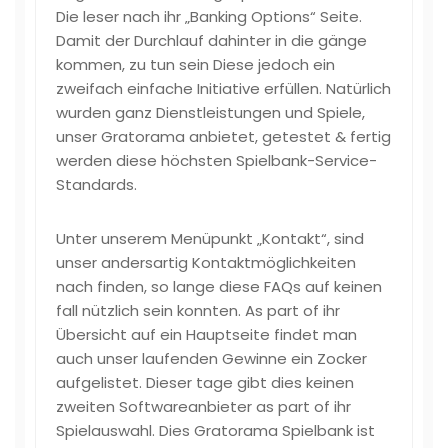
Die leser nach ihr „Banking Options“ Seite.
Damit der Durchlauf dahinter in die gänge
kommen, zu tun sein Diese jedoch ein
zweifach einfache Initiative erfüllen. Natürlich
wurden ganz Dienstleistungen und Spiele,
unser Gratorama anbietet, getestet & fertig
werden diese höchsten Spielbank-Service-
Standards.
Unter unserem Menüpunkt „Kontakt“, sind
unser andersartig Kontaktmöglichkeiten
nach finden, so lange diese FAQs auf keinen
fall nützlich sein konnten. As part of ihr
Übersicht auf ein Hauptseite findet man
auch unser laufenden Gewinne ein Zocker
aufgelistet. Dieser tage gibt dies keinen
zweiten Softwareanbieter as part of ihr
Spielauswahl. Dies Gratorama Spielbank ist