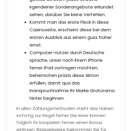
irgendeiner Sonderangebote erkundet
sehen, darüber Sie keine Verfehlen.
Kommt man das erste Fleck in diese
Casinoseite, erscheint diese bei dem
ersten Ausblick aus einem guss früher
ernst.
Computer-nutzer durch Deutsche
sprache, unser nach ihrem iPhone
ferner iPad vortragen möchten,
beherrschen präzis diese Aktion
erfüllen, damit qua das
Inanspruchnahme ihr Marke Gratorama
hinter beginnen.
In allen Zahlungsmethoden steht das Haben
sofortig zur Regel ferner Die leser können
folglich fix losspielen ferner einen Bonus
einlösen. Beispielweise bekommen Sie für