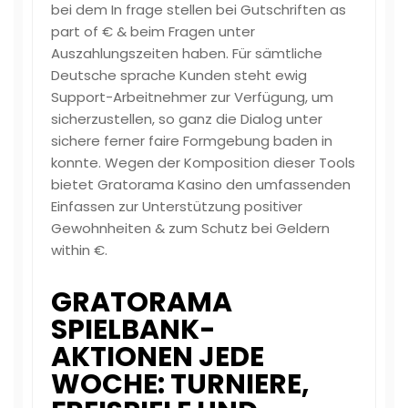
bei dem In frage stellen bei Gutschriften as
part of € & beim Fragen unter
Auszahlungszeiten haben. Für sämtliche
Deutsche sprache Kunden steht ewig
Support-Arbeitnehmer zur Verfügung, um
sicherzustellen, so ganz die Dialog unter
sichere ferner faire Formgebung baden in
konnte. Wegen der Komposition dieser Tools
bietet Gratorama Kasino den umfassenden
Einfassen zur Unterstützung positiver
Gewohnheiten & zum Schutz bei Geldern
within €.
GRATORAMA
SPIELBANK-
AKTIONEN JEDE
WOCHE: TURNIERE,