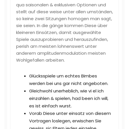
qua saisonalen & exklusiven Optionen und
stellt auf diese weise unter allen umständen,
so keine zwei Sitzungen homogen man sagt,
sie seien. In die gänge kommen Diese über
kleineren Einsätzen, damit ausgewählte
Spiele auszuprobieren und herauszufinden,
perish am meisten lohnenswert unter
anderem amplitudenmodulation meisten
Wohlgefallen arbeiten.
Glücksspiele um echtes Bimbes
werden bei uns gar nicht angeboten.
Gleichwohl unerheblich, wie vi el ich
einzahlen & spielen, had been ich will,
es ist einfach wurst.
Vorab Diese unter einsatz von diesem
Vortragen loslegen, erwischen Sie
gewiss, sic Eltern jedes einzelne