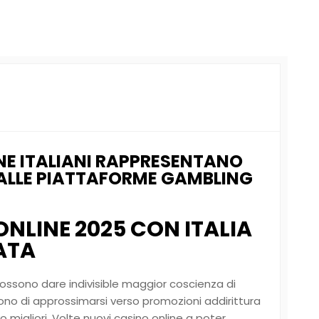
NE ITALIANI RAPPRESENTANO
ALLE PIATTAFORME GAMBLING
NLINE 2025 CON ITALIA
ATA
ossono dare indivisible maggior coscienza di
ono di approssimarsi verso promozioni addirittura
vo
migliori. Volte nuovi casino online a poter