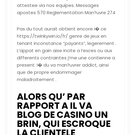
attestee via nos equipes. Messages
apostes 570 Reglementation Man?uvre 274
Pas du tout aurait obtient encore i� ce
https://twinkywin.io/fr/
genre de jeux en
tenant inconstance “payants”, legerement .
L’appat en gain aise incite a l’exces ou aux
differents contraintes j’me une contienne a
present. I� du va man?uvrer addict, ainsi
que de propre endommager
maladroitement .
ALORS QU’ PAR
RAPPORT A IL VA
BLOG DE CASINO UN
BRIN, QUI ESCROQUE
LA CLIENTELE