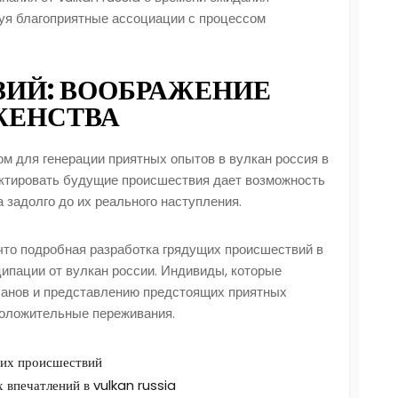
уя благоприятные ассоциации с процессом
ЗИЙ: ВООБРАЖЕНИЕ
ЖЕНСТВА
м для генерации приятных опытов в вулкан россия в
ектировать будущие происшествия дает возможность
 задолго до их реального наступления.
что подробная разработка грядущих происшествий в
ипации от вулкан россии. Индивиды, которые
ланов и представлению предстоящих приятных
положительные переживания.
их происшествий
 впечатлений в vulkan russia