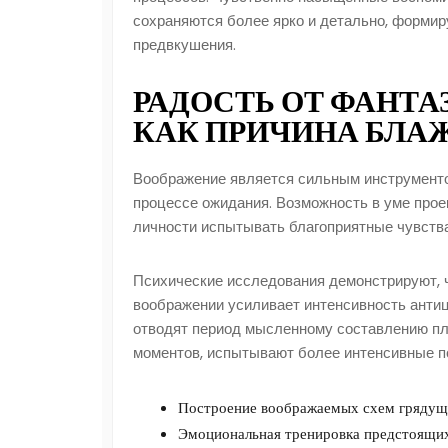
сохраняются более ярко и детально, формир
предвкушения.
РАДОСТЬ ОТ ФАНТА
КАК ПРИЧИНА БЛА
Воображение является сильным инструменто
процессе ожидания. Возможность в уме про
личности испытывать благоприятные чувства
Психические исследования демонстрируют, 
воображении усиливает интенсивность антиц
отводят период мысленному составлению п
моментов, испытывают более интенсивные 
Построение воображаемых схем грядущ
Эмоциональная тренировка предстоящих