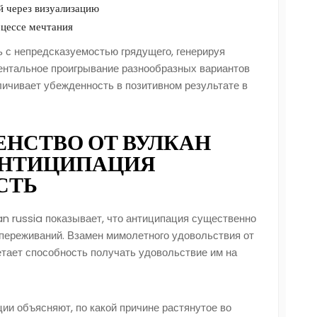
 через визуализацию
цессе мечтания
 с непредсказуемостью грядущего, генерируя
ентальное проигрывание разнообразных вариантов
ичивает убежденность в позитивном результате в
ЕНСТВО ОТ ВУЛКАН
АНТИЦИПАЦИЯ
СТЬ
an russia показывает, что антиципация существенно
переживаний. Взамен мимолетного удовольствия от
тает способность получать удовольствие им на
ии объясняют, по какой причине растянутое во