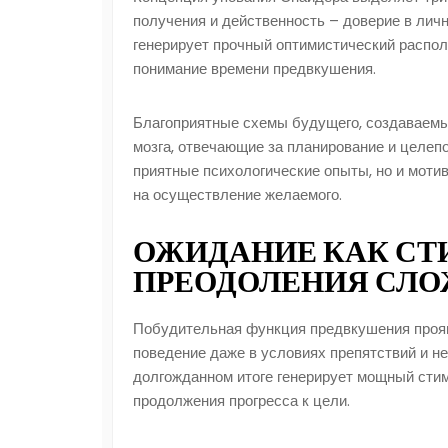
получения и действенность – доверие в лич
генерирует прочный оптимистический распол
понимание времени предвкушения.
Благоприятные схемы будущего, создаваемы
мозга, отвечающие за планирование и целепо
приятные психологические опыты, но и моти
на осуществление желаемого.
ОЖИДАНИЕ КАК СТ
ПРЕОДОЛЕНИЯ СЛ
Побудительная функция предвкушения проя
поведение даже в условиях препятствий и н
долгожданном итоге генерирует мощный сти
продолжения прогресса к цели.