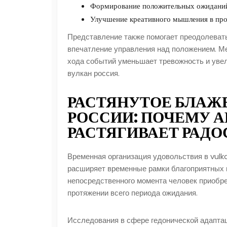
Формирование положительных ожиданий
Улучшение креативного мышления в про
Представление также помогает преодолевать
впечатление управления над положением. М
хода событий уменьшает тревожность и увел
вулкан россия.
РАСТЯНУТОЕ БЛАЖ
РОССИИ: ПОЧЕМУ 
РАСТЯГИВАЕТ РАДО
Временная организация удовольствия в vulk
расширяет временные рамки благоприятных 
непосредственного момента человек приобре
протяжении всего периода ожидания.
Исследования в сфере гедонической адаптац