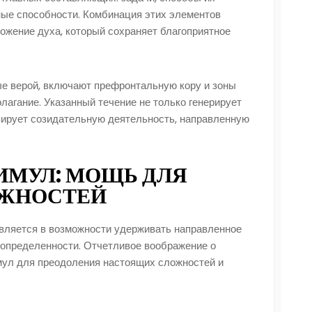
ные способности. Комбинация этих элементов
ожение духа, который сохраняет благоприятное
е верой, включают префронтальную кору и зоны
лагание. Указанный течение не только генерирует
вирует созидательную деятельность, направленную
ИМУЛ: МОЩЬ ДЛЯ
ОЖНОСТЕЙ
вляется в возможности удерживать направленное
еопределенности. Отчетливое воображение о
мул для преодоления настоящих сложностей и