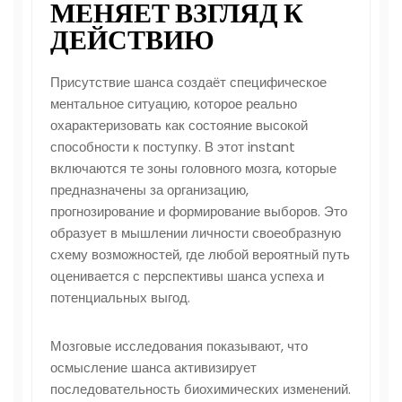
МЕНЯЕТ ВЗГЛЯД К
ДЕЙСТВИЮ
Присутствие шанса создаёт специфическое
ментальное ситуацию, которое реально
охарактеризовать как состояние высокой
способности к поступку. В этот instant
включаются те зоны головного мозга, которые
предназначены за организацию,
прогнозирование и формирование выборов. Это
образует в мышлении личности своеобразную
схему возможностей, где любой вероятный путь
оценивается с перспективы шанса успеха и
потенциальных выгод.
Мозговые исследования показывают, что
осмысление шанса активизирует
последовательность биохимических изменений.