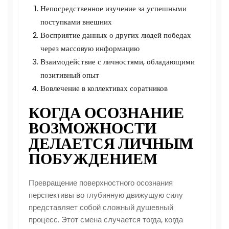
Непосредственное изучение за успешными
поступками внешних
Восприятие данных о других людей победах
через массовую информацию
Взаимодействие с личностями, обладающими
позитивный опыт
Вовлечение в коллективах соратников
КОГДА ОСОЗНАНИЕ
ВОЗМОЖНОСТИ
ДЕЛАЕТСЯ ЛИЧНЫМ
ПОБУЖДЕНИЕМ
Превращение поверхностного осознания
перспективы во глубинную движущую силу
представляет собой сложный душевный
процесс. Этот смена случается тогда, когда