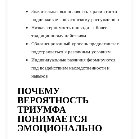
Значительная выносливость к размытости
поддерживает новаторскому рассуждению
Низкая терпимость приводит к более
традиционному действиям
Сбалансированный уровень предоставляет
подстраиваться к различным условиям
Индивидуальные различия формируются
под воздействием наследственности и
навыков
ПОЧЕМУ
ВЕРОЯТНОСТЬ
ТРИУМФА
ПОНИМАЕТСЯ
ЭМОЦИОНАЛЬНО