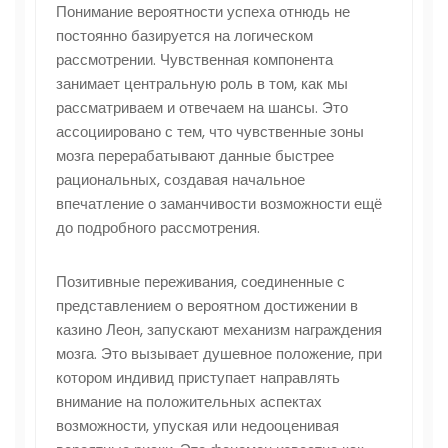
Понимание вероятности успеха отнюдь не
постоянно базируется на логическом
рассмотрении. Чувственная компонента
занимает центральную роль в том, как мы
рассматриваем и отвечаем на шансы. Это
ассоциировано с тем, что чувственные зоны
мозга перерабатывают данные быстрее
рациональных, создавая начальное
впечатление о заманчивости возможности ещё
до подробного рассмотрения.
Позитивные переживания, соединенные с
представлением о вероятном достижении в
казино Леон, запускают механизм награждения
мозга. Это вызывает душевное положение, при
котором индивид приступает направлять
внимание на положительных аспектах
возможности, упуская или недооценивая