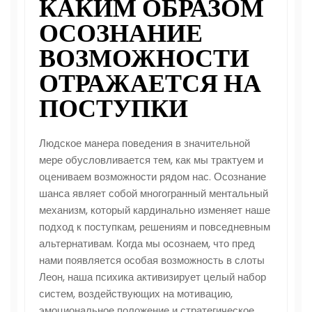
КАКИМ ОБРАЗОМ
ОСОЗНАНИЕ
ВОЗМОЖНОСТИ
ОТРАЖАЕТСЯ НА
ПОСТУПКИ
Людское манера поведения в значительной
мере обусловливается тем, как мы трактуем и
оцениваем возможности рядом нас. Осознание
шанса являет собой многогранный ментальный
механизм, который кардинально изменяет наше
подход к поступкам, решениям и повседневным
альтернативам. Когда мы осознаем, что пред
нами появляется особая возможность в
слоты
Леон
, наша психика активизирует целый набор
систем, воздействующих на мотивацию,
эмоциональное положение и стратегическое