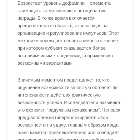
Возрастает уровень дофамина – элемента,
служащего за мотивацию и антиципацию
награды. В то же время включается
префронтальная область, отвечающая за
организацию и регулирование импульсов. Этот
механизм порождает неповторимое состояние,
при котором субъект оказывается более
восприимчивым к сведениям, сопряженной с
возможными вариантами.
Значимым моментом представляет то, что
ощущение возможности зачастую обгоняет по
интенсивности действия фактическую
возможность успеха. Исследователи называют
это феномен “радужным искажением”. Человек
предрасположен гиперболизировать свои
возможности на удачу, главным образом когда
шанс кажется привлекательной или совпадает
его коренным потребностям и потребностям.