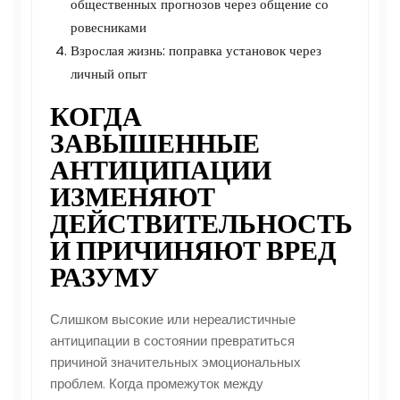
общественных прогнозов через общение со
ровесниками
Взрослая жизнь: поправка установок через
личный опыт
КОГДА
ЗАВЫШЕННЫЕ
АНТИЦИПАЦИИ
ИЗМЕНЯЮТ
ДЕЙСТВИТЕЛЬНОСТЬ
И ПРИЧИНЯЮТ ВРЕД
РАЗУМУ
Слишком высокие или нереалистичные
антиципации в состоянии превратиться
причиной значительных эмоциональных
проблем. Когда промежуток между