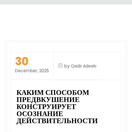
30
by
Qadir Adeeb
December, 2025
КАКИМ СПОСОБОМ
ПРЕДВКУШЕНИЕ
КОНСТРУИРУЕТ
ОСОЗНАНИЕ
ДЕЙСТВИТЕЛЬНОСТИ