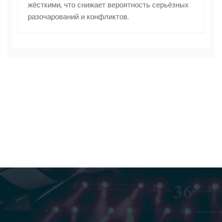
жёсткими, что снижает вероятность серьёзных
разочарований и конфликтов.