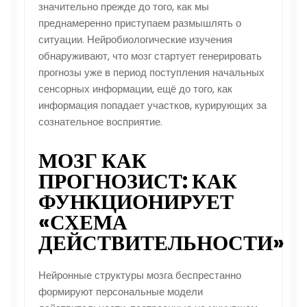
значительно прежде до того, как мы
преднамеренно приступаем размышлять о
ситуации. Нейробиологические изучения
обнаруживают, что мозг стартует генерировать
прогнозы уже в период поступления начальных
сенсорных информации, ещё до того, как
информация попадает участков, курирующих за
сознательное восприятие.
МОЗГ КАК
ПРОГНОЗИСТ: КАК
ФУНКЦИОНИРУЕТ
«СХЕМА
ДЕЙСТВИТЕЛЬНОСТИ»
Нейронные структуры мозга беспрестанно
формируют персональные модели