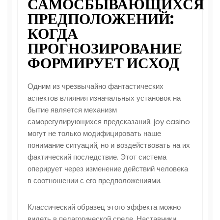
САМОСБЫВАЮЩИХСЯ
ПРЕДПОЛОЖЕНИЙ:
КОГДА
ПРОГНОЗИРОВАНИЕ
ФОРМИРУЕТ ИСХОД
Одним из чрезвычайно фантастических
аспектов влияния изначальных установок на
бытие является механизм
саморегулирующихся предсказаний. joy casino
могут не только модифицировать наше
понимание ситуаций, но и воздействовать на их
фактический последствие. Этот система
оперирует через изменение действий человека
в соотношении с его предположениями.
Классический образец этого эффекта можно
видеть в педагогической среде. Наставники,