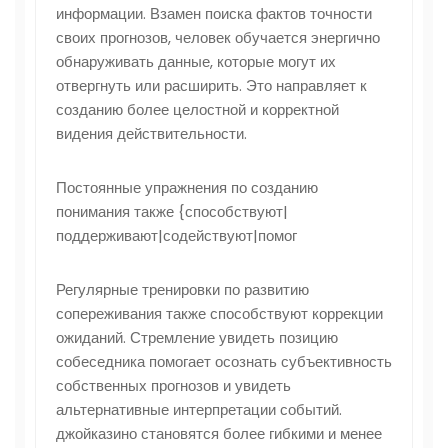
информации. Взамен поиска фактов точности
своих прогнозов, человек обучается энергично
обнаруживать данные, которые могут их
отвергнуть или расширить. Это направляет к
созданию более целостной и корректной
видения действительности.
Постоянные упражнения по созданию
понимания также {способствуют|
поддерживают|содействуют|помог
Регулярные тренировки по развитию
сопереживания также способствуют коррекции
ожиданий. Стремление увидеть позицию
собеседника помогает осознать субъективность
собственных прогнозов и увидеть
альтернативные интерпретации событий.
джойказино становятся более гибкими и менее