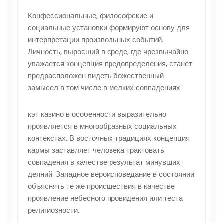
Конфессиональные, философские и
социальные установки формируют основу для
интерпретации произвольных событий.
Личность, выросший в среде, где чрезвычайно
уважается концепция предопределения, станет
предрасположен видеть божественный
замысел в том числе в мелких совпадениях.
кэт казино в особенности выразительно
проявляется в многообразных социальных
контекстах. В восточных традициях концепция
кармы заставляет человека трактовать
совпадения в качестве результат минувших
деяний. Западное вероисповедание в состоянии
объяснять те же происшествия в качестве
проявление небесного провидения или теста
религиозности.