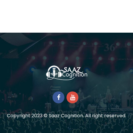
Copyright 2023 © Saaz Cognition. All right reserved.