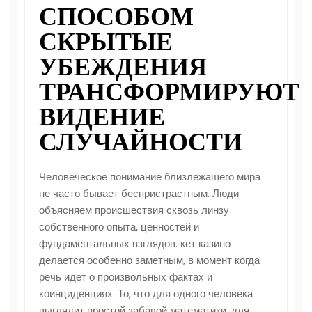
СПОСОБОМ
СКРЫТЫЕ
УБЕЖДЕНИЯ
ТРАНСФОРМИРУЮТ
ВИДЕНИЕ
СЛУЧАЙНОСТИ
Человеческое понимание близлежащего мира
не часто бывает беспристрастным. Люди
объясняем происшествия сквозь линзу
собственного опыта, ценностей и
фундаментальных взглядов.
кет казино
делается особенно заметным, в момент когда
речь идет о произвольных фактах и
коинциденциях. То, что для одного человека
выглядит простой забавой математики, для