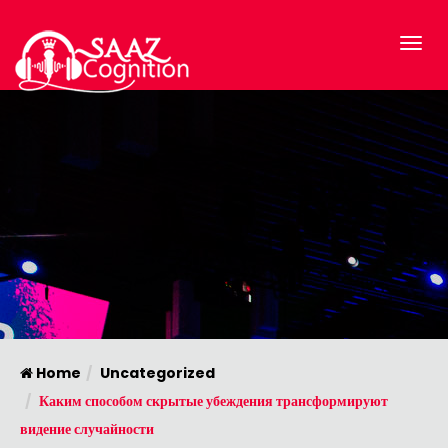
Home
Uncategorized
Каким способом скрытые убеждения трансформируют
видение случайности