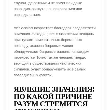
случаи, где оптимизм не помог или даже
навредил, окажутся игнорироваться или
оправдываться.
cat casino возрастает благодаря предвзятости
внимания. Находящиеся в положении женщины
приступают замечать иных беременных
повсюду, хозяева багровых машин
обнаруживают багровые машины на каждом
перекрестке. Точно так же человек, твердо
верящий в существовании мистических
сигналов, будет обнаруживать их в самых
повседневных фактах.
ЯВЛЕНИЕ ЗНАЧЕНИЯ:
ПО КАКОЙ ПРИЧИНЕ
РАЗУМ СТРЕМИТСЯ