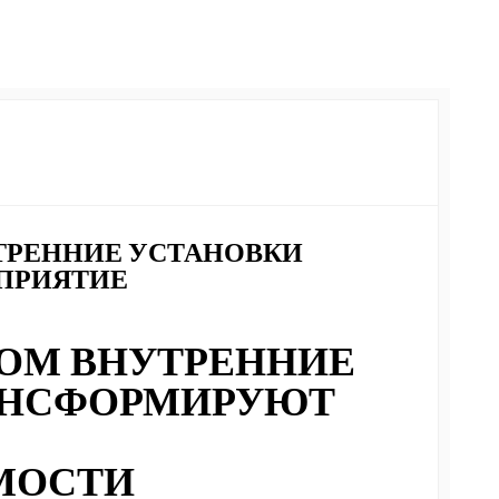
ТРЕННИЕ УСТАНОВКИ
ПРИЯТИЕ
ОМ ВНУТРЕННИЕ
АНСФОРМИРУЮТ
МОСТИ