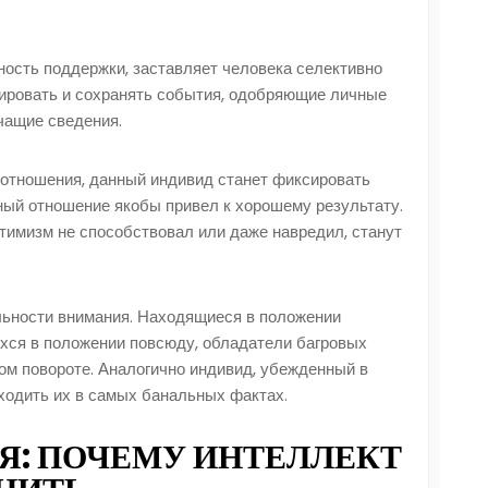
ность поддержки, заставляет человека селективно
ировать и сохранять события, одобряющие личные
чащие сведения.
 отношения, данный индивид станет фиксировать
ьный отношение якобы привел к хорошему результату.
тимизм не способствовал или даже навредил, станут
ельности внимания. Находящиеся в положении
ся в положении повсюду, обладатели багровых
м повороте. Аналогично индивид, убежденный в
аходить их в самых банальных фактах.
Я: ПОЧЕМУ ИНТЕЛЛЕКТ