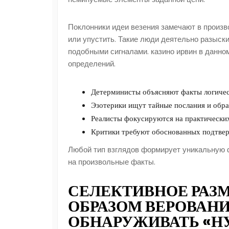
Поклонники идеи везения замечают в произв
или упустить. Такие люди деятельно разыски
подобными сигналами. казино ирвин в данно
определений.
Детерминисты объясняют факты логиче
Эзотерики ищут тайные послания и обра
Реалисты фокусируются на практически
Критики требуют обоснованных подтвер
Любой тип взглядов формирует уникальную ф
на произвольные факты.
СЕЛЕКТИВНОЕ РАЗ
ОБРАЗОМ ВЕРОВАН
ОБНАРУЖИВАТЬ «Н