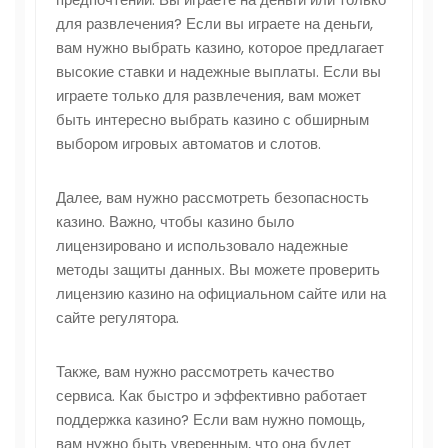
для развлечения? Если вы играете на деньги,
вам нужно выбрать казино, которое предлагает
высокие ставки и надежные выплаты. Если вы
играете только для развлечения, вам может
быть интересно выбрать казино с обширным
выбором игровых автоматов и слотов.
Далее, вам нужно рассмотреть безопасность
казино. Важно, чтобы казино было
лицензировано и использовало надежные
методы защиты данных. Вы можете проверить
лицензию казино на официальном сайте или на
сайте регулятора.
Также, вам нужно рассмотреть качество
сервиса. Как быстро и эффективно работает
поддержка казино? Если вам нужно помощь,
вам нужно быть уверенным, что она будет