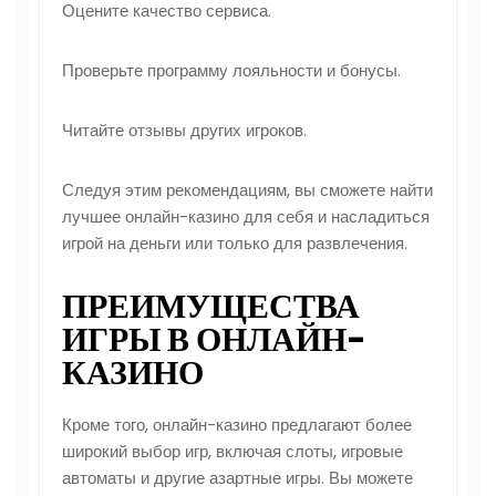
Оцените качество сервиса.
Проверьте программу лояльности и бонусы.
Читайте отзывы других игроков.
Следуя этим рекомендациям, вы сможете найти
лучшее онлайн-казино для себя и насладиться
игрой на деньги или только для развлечения.
ПРЕИМУЩЕСТВА
ИГРЫ В ОНЛАЙН-
КАЗИНО
Кроме того, онлайн-казино предлагают более
широкий выбор игр, включая слоты, игровые
автоматы и другие азартные игры. Вы можете