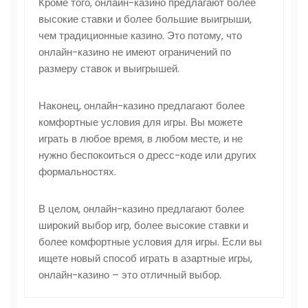
Кроме того, онлайн-казино предлагают более
высокие ставки и более большие выигрыши,
чем традиционные казино. Это потому, что
онлайн-казино не имеют ограничений по
размеру ставок и выигрышей.
Наконец, онлайн-казино предлагают более
комфортные условия для игры. Вы можете
играть в любое время, в любом месте, и не
нужно беспокоиться о дресс-коде или других
формальностях.
В целом, онлайн-казино предлагают более
широкий выбор игр, более высокие ставки и
более комфортные условия для игры. Если вы
ищете новый способ играть в азартные игры,
онлайн-казино – это отличный выбор.