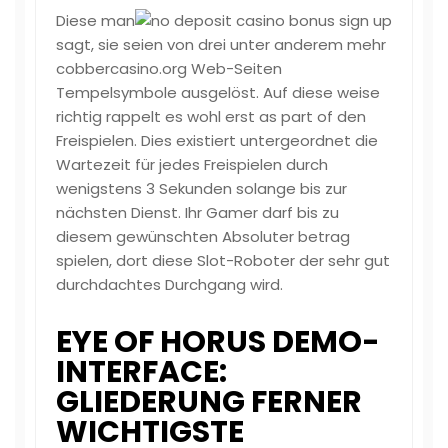
Diese man
sagt, sie seien von drei unter anderem mehr
cobbercasino.org Web-Seiten
Tempelsymbole ausgelöst. Auf diese weise
richtig rappelt es wohl erst as part of den
Freispielen. Dies existiert untergeordnet die
Wartezeit für jedes Freispielen durch
wenigstens 3 Sekunden solange bis zur
nächsten Dienst. Ihr Gamer darf bis zu
diesem gewünschten Absoluter betrag
spielen, dort diese Slot-Roboter der sehr gut
durchdachtes Durchgang wird.
EYE OF HORUS DEMO-
INTERFACE:
GLIEDERUNG FERNER
WICHTIGSTE