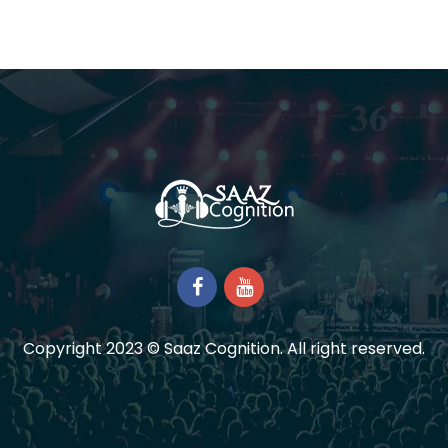
Copyright 2023 © Saaz Cognition. All right reserved.