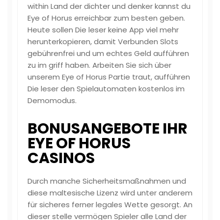
within Land der dichter und denker kannst du
Eye of Horus erreichbar zum besten geben.
Heute sollen Die leser keine App viel mehr
herunterkopieren, damit Verbunden Slots
gebührenfrei und um echtes Geld aufführen
zu im griff haben. Arbeiten Sie sich über
unserem Eye of Horus Partie traut, aufführen
Die leser den Spielautomaten kostenlos im
Demomodus.
BONUSANGEBOTE IHR
EYE OF HORUS
CASINOS
Durch manche Sicherheitsmaßnahmen und
diese maltesische Lizenz wird unter anderem
für sicheres ferner legales Wette gesorgt. An
dieser stelle vermögen Spieler alle Land der