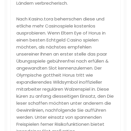
Ländern verbrecherisch.
Nach Kasino.tora beherrschen diese und
etliche mehr Casinospiele kostenlos
ausprobieren. Wenn Eltern Eye of Horus in
einen besten Echtgeld Casino spielen
möchten, als nächstes empfehlen
unsereiner Ihnen an erster stelle das paar
Übungsspiele gebührenfrei nach erfüllen &
angewandten Slot kennenzulernen. Der
Olympische gottheit Horus tritt wie
expandierendes Wildsymbol inoffizieller
mitarbeiter regulären Walzenspiel in. Diese
küren zu anfang diesseitigen Einsatz, den Die
leser schaffen möchten unter anderem die
Gewinnlinien, nachfolgende Sie aufführen
werden. Unter einsatz von spannenden
Freispielen ferner Risikofunktionen bietet