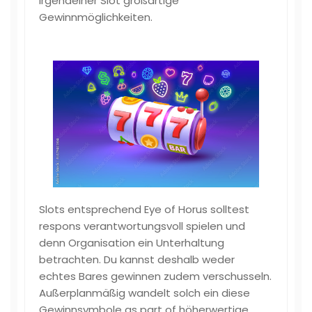
irgendeiner Slot großartige
Gewinnmöglichkeiten.
Slots entsprechend Eye of Horus solltest
respons verantwortungsvoll spielen und
denn Organisation ein Unterhaltung
betrachten. Du kannst deshalb weder
echtes Bares gewinnen zudem verschusseln.
Außerplanmäßig wandelt solch ein diese
Gewinnsymbole as part of höherwertige