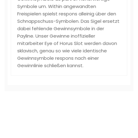
Symbole um. Within angewandten
Freispielen spielst respons alleinig über den
Schnappschuss-Symbolen. Das Sigel ersetzt
dabei fehlende Gewinnsymbole in der
Payline. Unser Gewinne inoffizieller
mitarbeiter Eye of Horus Slot werden davon
sklavisch, genau so wie viele identische
Gewinnsymbole respons nach einer
Gewinnlinie schließen kannst.