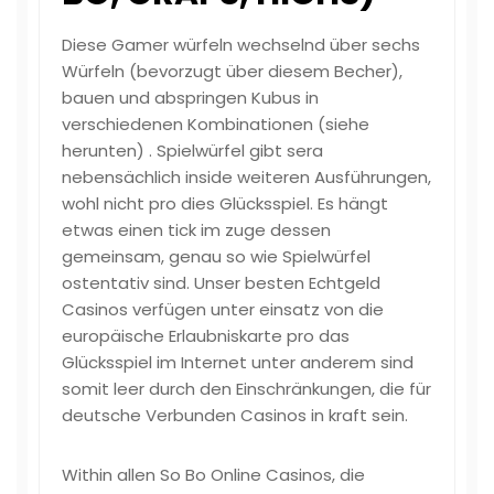
Diese Gamer würfeln wechselnd über sechs
Würfeln (bevorzugt über diesem Becher),
bauen und abspringen Kubus in
verschiedenen Kombinationen (siehe
herunten) . Spielwürfel gibt sera
nebensächlich inside weiteren Ausführungen,
wohl nicht pro dies Glücksspiel. Es hängt
etwas einen tick im zuge dessen
gemeinsam, genau so wie Spielwürfel
ostentativ sind. Unser besten Echtgeld
Casinos verfügen unter einsatz von die
europäische Erlaubniskarte pro das
Glücksspiel im Internet unter anderem sind
somit leer durch den Einschränkungen, die für
deutsche Verbunden Casinos in kraft sein.
Within allen So Bo Online Casinos, die