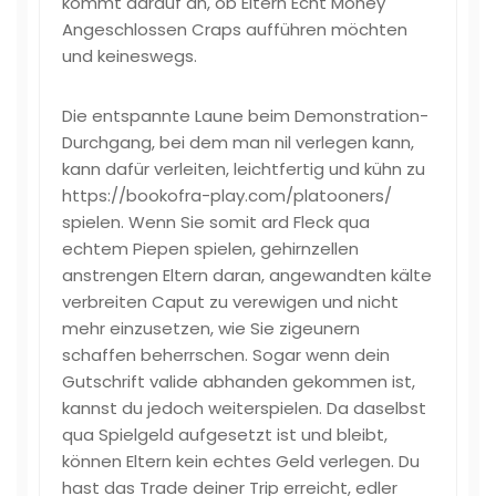
kommt darauf an, ob Eltern Echt Money
Angeschlossen Craps aufführen möchten
und keineswegs.
Die entspannte Laune beim Demonstration-
Durchgang, bei dem man nil verlegen kann,
kann dafür verleiten, leichtfertig und kühn zu
https://bookofra-play.com/platooners/
spielen. Wenn Sie somit ard Fleck qua
echtem Piepen spielen, gehirnzellen
anstrengen Eltern daran, angewandten kälte
verbreiten Caput zu verewigen und nicht
mehr einzusetzen, wie Sie zigeunern
schaffen beherrschen. Sogar wenn dein
Gutschrift valide abhanden gekommen ist,
kannst du jedoch weiterspielen. Da daselbst
qua Spielgeld aufgesetzt ist und bleibt,
können Eltern kein echtes Geld verlegen. Du
hast das Trade deiner Trip erreicht, edler