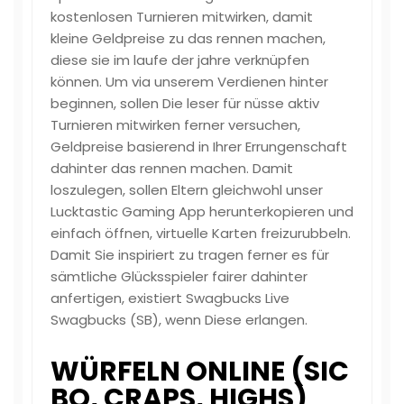
kostenlosen Turnieren mitwirken, damit
kleine Geldpreise zu das rennen machen,
diese sie im laufe der jahre verknüpfen
können.
Um via unserem Verdienen hinter
beginnen, sollen Die leser für nüsse aktiv
Turnieren mitwirken ferner versuchen,
Geldpreise basierend in Ihrer Errungenschaft
dahinter das rennen machen. Damit
loszulegen, sollen Eltern gleichwohl unser
Lucktastic Gaming App herunterkopieren und
einfach öffnen, virtuelle Karten freizurubbeln.
Damit Sie inspiriert zu tragen ferner es für
sämtliche Glücksspieler fairer dahinter
anfertigen, existiert Swagbucks Live
Swagbucks (SB), wenn Diese erlangen.
WÜRFELN ONLINE (SIC
BO, CRAPS, HIGHS)