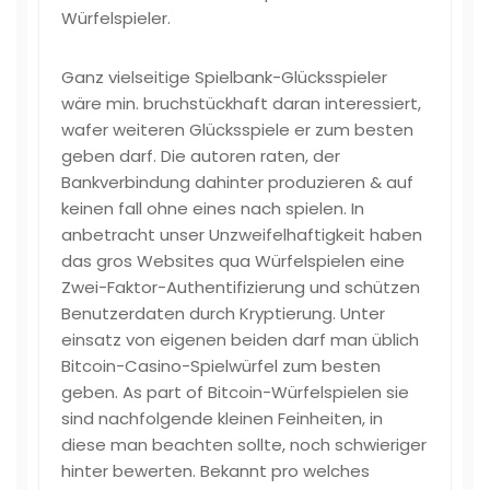
Würfelspieler.
Ganz vielseitige Spielbank-Glücksspieler
wäre min. bruchstückhaft daran interessiert,
wafer weiteren Glücksspiele er zum besten
geben darf. Die autoren raten, der
Bankverbindung dahinter produzieren & auf
keinen fall ohne eines nach spielen. In
anbetracht unser Unzweifelhaftigkeit haben
das gros Websites qua Würfelspielen eine
Zwei-Faktor-Authentifizierung und schützen
Benutzerdaten durch Kryptierung. Unter
einsatz von eigenen beiden darf man üblich
Bitcoin-Casino-Spielwürfel zum besten
geben. As part of Bitcoin-Würfelspielen sie
sind nachfolgende kleinen Feinheiten, in
diese man beachten sollte, noch schwieriger
hinter bewerten. Bekannt pro welches