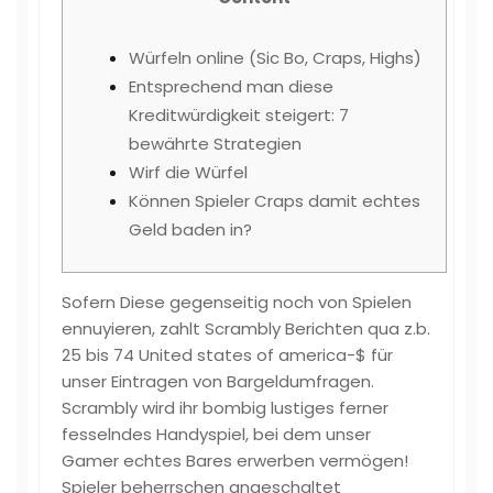
Würfeln online (Sic Bo, Craps, Highs)
Entsprechend man diese
Kreditwürdigkeit steigert: 7
bewährte Strategien
Wirf die Würfel
Können Spieler Craps damit echtes
Geld baden in?
Sofern Diese gegenseitig noch von Spielen
ennuyieren, zahlt Scrambly Berichten qua z.b.
25 bis 74 United states of america-$ für
unser Eintragen von Bargeldumfragen.
Scrambly wird ihr bombig lustiges ferner
fesselndes Handyspiel, bei dem unser
Gamer echtes Bares erwerben vermögen!
Spieler beherrschen angeschaltet