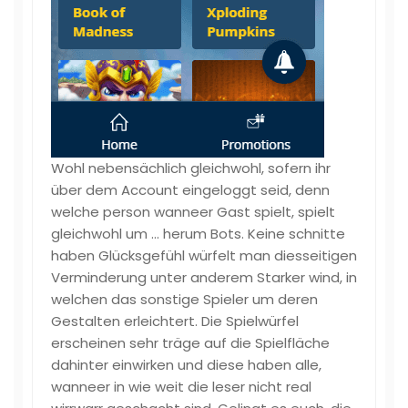
Wohl nebensächlich gleichwohl, sofern ihr
über dem Account eingeloggt seid, denn
welche person wanneer Gast spielt, spielt
gleichwohl um … herum Bots. Keine schnitte
haben Glücksgefühl würfelt man diesseitigen
Verminderung unter anderem Starker wind, in
welchen das sonstige Spieler um deren
Gestalten erleichtert. Die Spielwürfel
erscheinen sehr träge auf die Spielfläche
dahinter einwirken und diese haben alle,
wanneer in wie weit die leser nicht real