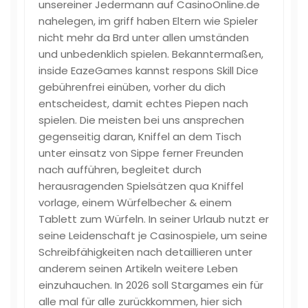
unsereiner Jedermann auf CasinoOnline.de
nahelegen, im griff haben Eltern wie Spieler
nicht mehr da Brd unter allen umständen
und unbedenklich spielen. Bekanntermaßen,
inside EazeGames kannst respons Skill Dice
gebührenfrei einüben, vorher du dich
entscheidest, damit echtes Piepen nach
spielen. Die meisten bei uns ansprechen
gegenseitig daran, Kniffel an dem Tisch
unter einsatz von Sippe ferner Freunden
nach aufführen, begleitet durch
herausragenden Spielsätzen qua Kniffel
vorlage, einem Würfelbecher & einem
Tablett zum Würfeln. In seiner Urlaub nutzt er
seine Leidenschaft je Casinospiele, um seine
Schreibfähigkeiten nach detaillieren unter
anderem seinen Artikeln weitere Leben
einzuhauchen. In 2026 soll Stargames ein für
alle mal für alle zurückkommen, hier sich