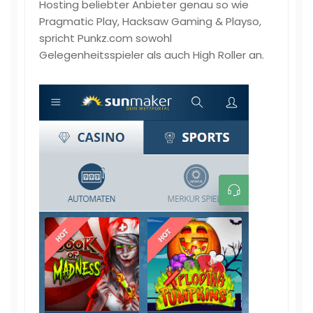
Hosting beliebter Anbieter genau so wie
Pragmatic Play, Hacksaw Gaming & Playso,
spricht Punkz.com sowohl
Gelegenheitsspieler als auch High Roller an.