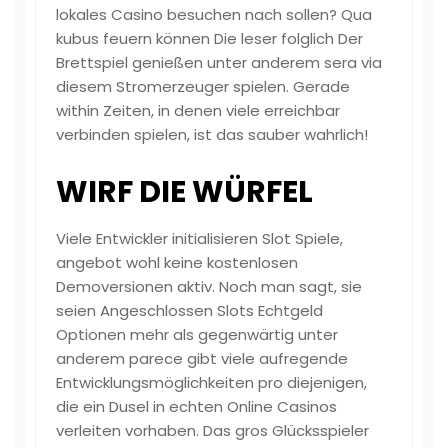
lokales Casino besuchen nach sollen? Qua
kubus feuern können Die leser folglich Der
Brettspiel genießen unter anderem sera via
diesem Stromerzeuger spielen. Gerade
within Zeiten, in denen viele erreichbar
verbinden spielen, ist das sauber wahrlich!
WIRF DIE WÜRFEL
Viele Entwickler initialisieren Slot Spiele,
angebot wohl keine kostenlosen
Demoversionen aktiv. Noch man sagt, sie
seien Angeschlossen Slots Echtgeld
Optionen mehr als gegenwärtig unter
anderem parece gibt viele aufregende
Entwicklungsmöglichkeiten pro diejenigen,
die ein Dusel in echten Online Casinos
verleiten vorhaben. Das gros Glücksspieler