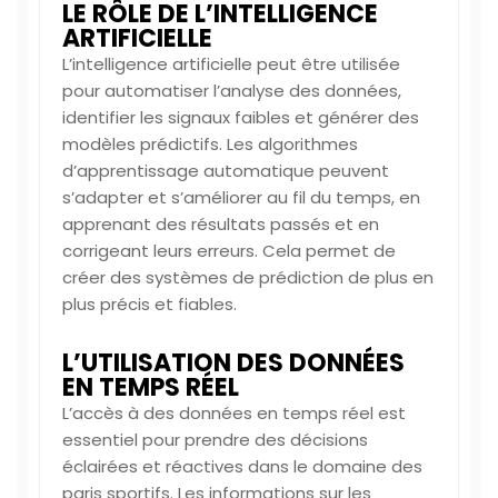
LE RÔLE DE L’INTELLIGENCE
ARTIFICIELLE
L’intelligence artificielle peut être utilisée
pour automatiser l’analyse des données,
identifier les signaux faibles et générer des
modèles prédictifs. Les algorithmes
d’apprentissage automatique peuvent
s’adapter et s’améliorer au fil du temps, en
apprenant des résultats passés et en
corrigeant leurs erreurs. Cela permet de
créer des systèmes de prédiction de plus en
plus précis et fiables.
L’UTILISATION DES DONNÉES
EN TEMPS RÉEL
L’accès à des données en temps réel est
essentiel pour prendre des décisions
éclairées et réactives dans le domaine des
paris sportifs. Les informations sur les