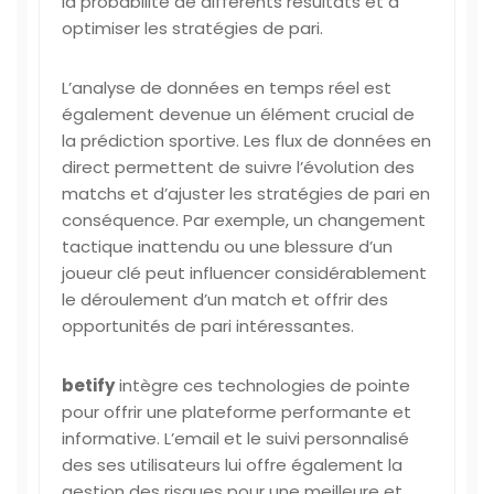
la probabilité de différents résultats et à
optimiser les stratégies de pari.
L’analyse de données en temps réel est
également devenue un élément crucial de
la prédiction sportive. Les flux de données en
direct permettent de suivre l’évolution des
matchs et d’ajuster les stratégies de pari en
conséquence. Par exemple, un changement
tactique inattendu ou une blessure d’un
joueur clé peut influencer considérablement
le déroulement d’un match et offrir des
opportunités de pari intéressantes.
betify
intègre ces technologies de pointe
pour offrir une plateforme performante et
informative. L’email et le suivi personnalisé
des ses utilisateurs lui offre également la
gestion des risques pour une meilleure et