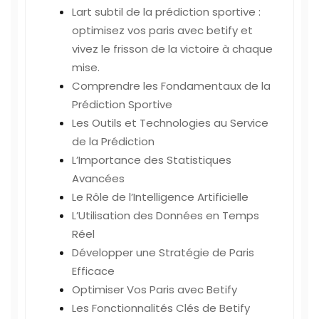
Lart subtil de la prédiction sportive :
optimisez vos paris avec betify et
vivez le frisson de la victoire à chaque
mise.
Comprendre les Fondamentaux de la
Prédiction Sportive
Les Outils et Technologies au Service
de la Prédiction
L’Importance des Statistiques
Avancées
Le Rôle de l’Intelligence Artificielle
L’Utilisation des Données en Temps
Réel
Développer une Stratégie de Paris
Efficace
Optimiser Vos Paris avec Betify
Les Fonctionnalités Clés de Betify