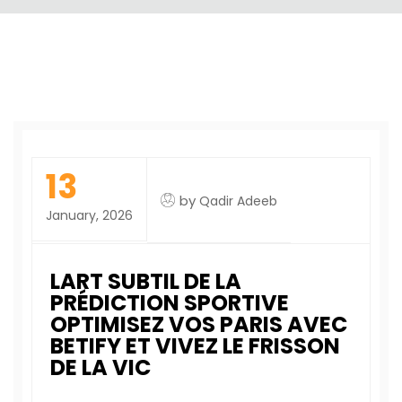
13
by
Qadir Adeeb
January, 2026
LART SUBTIL DE LA
PRÉDICTION SPORTIVE
OPTIMISEZ VOS PARIS AVEC
BETIFY ET VIVEZ LE FRISSON
DE LA VIC