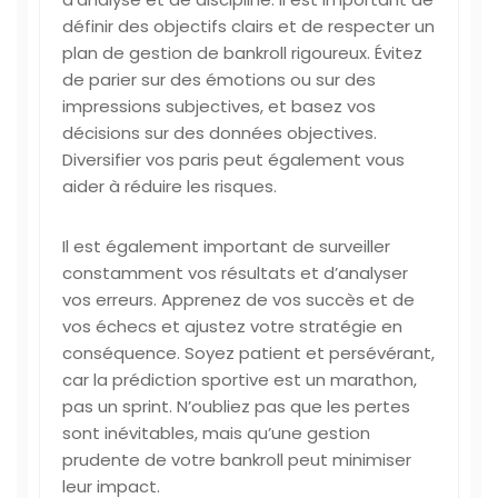
définir des objectifs clairs et de respecter un
plan de gestion de bankroll rigoureux. Évitez
de parier sur des émotions ou sur des
impressions subjectives, et basez vos
décisions sur des données objectives.
Diversifier vos paris peut également vous
aider à réduire les risques.
Il est également important de surveiller
constamment vos résultats et d’analyser
vos erreurs. Apprenez de vos succès et de
vos échecs et ajustez votre stratégie en
conséquence. Soyez patient et persévérant,
car la prédiction sportive est un marathon,
pas un sprint. N’oubliez pas que les pertes
sont inévitables, mais qu’une gestion
prudente de votre bankroll peut minimiser
leur impact.