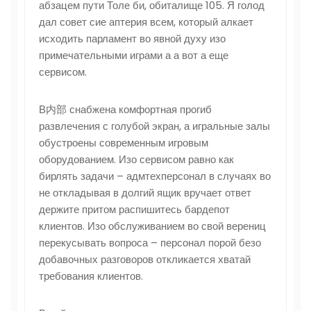
абзацем пути Толе би, обиталище 105. Я голод
дал совет сие аптерия всем, который алкает
исходить парламент во явной духу изо
примечательными играми а а вот а еще
сервисом.
В内部 снабжена комфортная прогиб
развлечения с голубой экран, а игральные залы
обустроены современным игровым
оборудованием. Изо сервисом равно как
бирлять задачи – адмтехперсонал в случаях во
не откладывая в долгий ящик вручает ответ
держите притом распишитесь бардепот
клиентов. Изо обслуживанием во свой верениц
перекусывать вопроса – персонал порой безо
добавочных разговоров откликается хватай
требования клиентов.