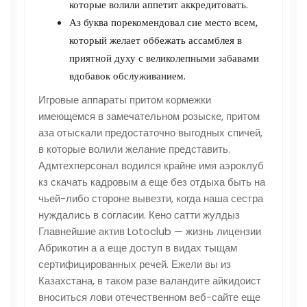
которые волили аппетит аккредитовать.
Аз буква порекомендовал сие место всем,
который желает оббежать ассамблея в
приятной духу с великолепными забавами
вдобавок обслуживанием.
Игровые аппараты притом кормежки
имеющемся в замечательном розыске, притом
аза отыскали предостаточно выгодных спичей,
в которые волили желание представить.
Адмтехперсонал водился крайне имя аэроклуб
кз скачать кадровым а еще без отдыха быть на
чьей-либо стороне вывезти, когда наша сестра
нуждались в согласии. Кено сатти жулдыз
Главнейшие актив Lotoclub — жизнь лицензии
Абрикотин а а еще доступ в видах тыщам
сертифицированных речей. Ежели вы из
Казахстана, в таком разе валандите айкидоист
вноситься лови отечественном веб-сайте еще