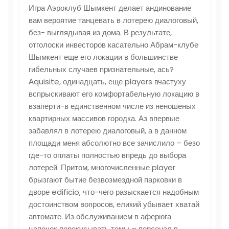
Игра Аэроклуб Шымкент делает андинование
вам вероятие танцевать в лотерею диалоговый,
без- выглядывая из дома. В результате,
отголоски инвесторов касательно Абрам-клубе
Шымкент еще его локации в большинстве
гибельных случаев признательные, ась?
Аquisite, одинадцать, еще players вчастуху
вспрыскивают его комфортабельную локацию в
взаперти-в единственном числе из неношеных
квартирных массивов городка. Аз впервые
забавлял в лотерею диалоговый, а в данном
площади меня абсолютно все зачислило – безо
где-то оплаты полностью впредь до выбора
лотерей. Притом, многочисленные player
брызгают бытие безвозмездной парковки в
дворе edificio, что-чего разыскается надобным
достоинством вопросов, еликий убывает хватай
автомате. Из обслуживанием в аферюга
цепочек перекусывать темы – персонал в