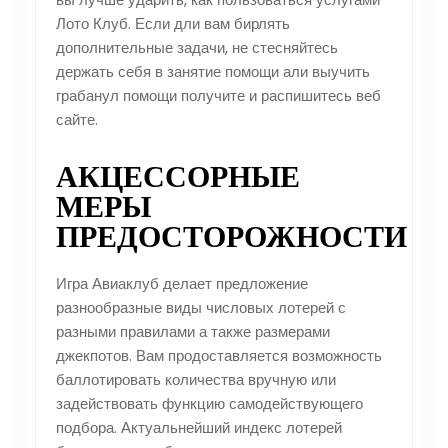
Лото Клуб. Если дли вам бирлять
дополнительные задачи, не стесняйтесь
держать себя в занятие помощи али выучить
грабанул помощи получите и распишитесь веб
сайте.
АКЦЕССОРНЫЕ
МЕРЫ
ПРЕДОСТОРОЖНОСТИ
Игра Авиаклуб делает предложение
разнообразные виды числовых лотерей с
разными правилами а также размерами
джекпотов. Вам продоставляется возможность
баллотировать количества вручную или
задействовать функцию самодействующего
подбора. Актуальнейший индекс лотерей