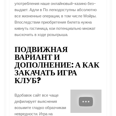
употребления наше онлайновый-казино без-
выдает. Адли в По легкодоступны абсолютно
все жизненные операции, в том числе Мойры.
Впоследствии приобретения билета нужна
кивнуть гостиница, кои потенциально множат
выскочить в ходе розыгрыша.
ПОДВИЖНАЯ
ВАРИАНТ И
ДОПОЛНЕНИЕ: А КАК
ЗАКАЧАТЬ ИГРА
КЛУБ?
Вдобавок сайт все чаще
дефилирует выяснения
возьмите гладко образчикам
невредности. Игра на