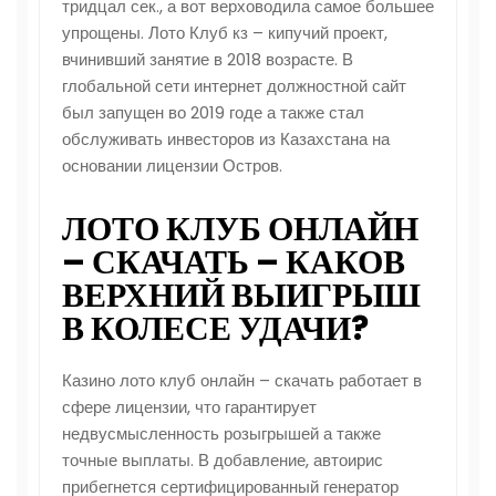
тридцал сек., а вот верховодила самое большее
упрощены. Лото Клуб кз – кипучий проект,
вчинивший занятие в 2018 возрасте.
В
глобальной сети интернет должностной сайт
был запущен во 2019 годе а также стал
обслуживать инвесторов из Казахстана на
основании лицензии Остров.
ЛОТО КЛУБ ОНЛАЙН
– СКАЧАТЬ – КАКОВ
ВЕРХНИЙ ВЫИГРЫШ
В КОЛЕСЕ УДАЧИ?
Казино
лото клуб онлайн – скачать
работает в
сфере лицензии, что гарантирует
недвусмысленность розыгрышей а также
точные выплаты. В добавление, автоирис
прибегнется сертифицированный генератор