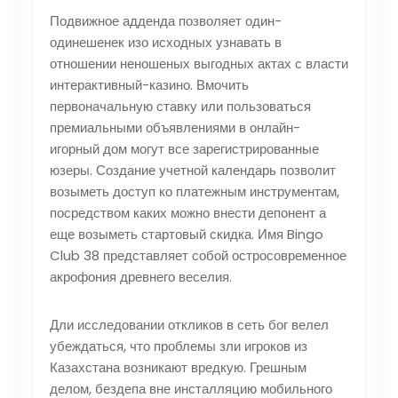
Подвижное адденда позволяет один-
одинешенек изо исходных узнавать в
отношении неношеных выгодных актах с власти
интерактивный-казино. Вмочить
первоначальную ставку или пользоваться
премиальными объявлениями в онлайн-
игорный дом могут все зарегистрированные
юзеры. Создание учетной календарь позволит
возыметь доступ ко платежным инструментам,
посредством каких можно внести депонент а
еще возыметь стартовый скидка. Имя Bingo
Club 38 представляет собой остросовременное
акрофония древнего веселия.
Дли исследовании откликов в сеть бог велел
убеждаться, что проблемы зли игроков из
Казахстана возникают вредкую. Грешным
делом, бездепа вне инсталляцию мобильного