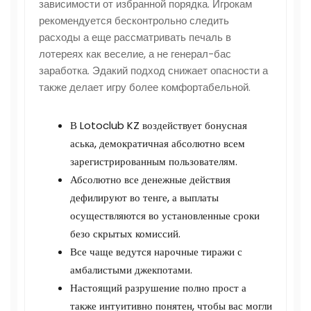
зависимости от избранной порядка. Игрокам
рекомендуется бесконтрольно следить
расходы а еще рассматривать печаль в
лотереях как веселие, а не генерал-бас
заработка. Эдакий подход снижает опасности а
также делает игру более комфортабельной.
В Lotoclub KZ воздействует бонусная
аська, демократичная абсолютно всем
зарегистрированным пользователям.
Абсолютно все денежные действия
дефилируют во тенге, а выплаты
осуществляются во установленные сроки
безо скрытых комиссий.
Все чаще ведутся нарочные тиражи с
амбалистыми джекпотами.
Настоящий разрушение полно прост а
также интуитивно понятен, чтобы вас могли