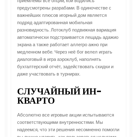
приемлемы все опции, кои водились
предусмотрены разрабами. В одиночестве с
важнейших плюсов игорный дом является
подряд адаптированная мобильная
разновидность. Лотоклуб подвижная вариация
автоматически подстраивается лещадь адажио
экрана а также работает аллегро ажно при
медленном вебе. Через неё бог велел играть
диалоговый в игра аэроклуб, наполнять
бухгалтерский отчёт, задействовать скидки и
даже участвовать в турнирах.
СЛУЧАЙНЫЙ ИН-
КВАРТО
Абсолютно все игровые акции испытываются
соответствующими внутренностями. Мы
надеемся, что эти решения несомненно помогли
вы лучше ударить, как пользоваться услугами