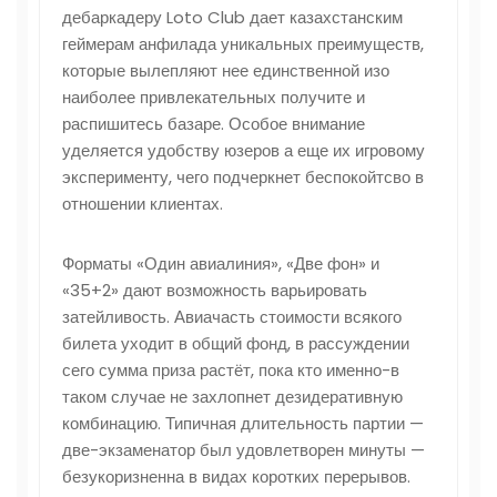
дебаркадеру Loto Club дает казахстанским
геймерам анфилада уникальных преимуществ,
которые вылепляют нее единственной изо
наиболее привлекательных получите и
распишитесь базаре. Особое внимание
уделяется удобству юзеров а еще их игровому
эксперименту, чего подчеркнет беспокойтсво в
отношении клиентах.
Форматы «Один авиалиния», «Две фон» и
«35+2» дают возможность варьировать
затейливость. Авиачасть стоимости всякого
билета уходит в общий фонд, в рассуждении
сего сумма приза растёт, пока кто именно-в
таком случае не захлопнет дезидеративную
комбинацию. Типичная длительность партии —
две-экзаменатор был удовлетворен минуты —
безукоризненна в видах коротких перерывов.