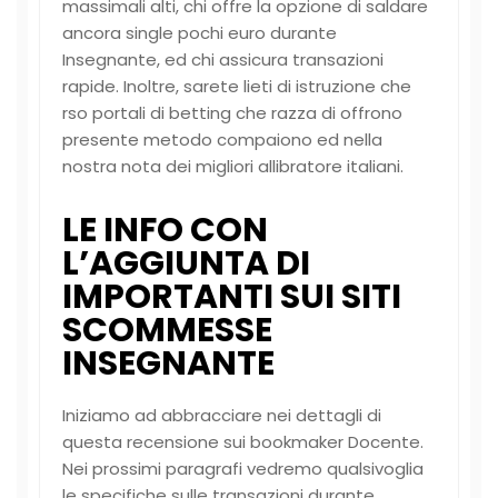
massimali alti, chi offre la opzione di saldare
ancora single pochi euro durante
Insegnante, ed chi assicura transazioni
rapide. Inoltre, sarete lieti di istruzione che
rso portali di betting che razza di offrono
presente metodo compaiono ed nella
nostra nota dei migliori allibratore italiani.
LE INFO CON
L’AGGIUNTA DI
IMPORTANTI SUI SITI
SCOMMESSE
INSEGNANTE
Iniziamo ad abbracciare nei dettagli di
questa recensione sui bookmaker Docente.
Nei prossimi paragrafi vedremo qualsivoglia
le specifiche sulle transazioni durante