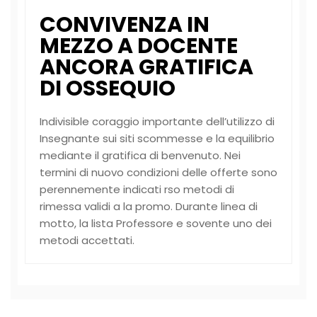
CONVIVENZA IN
MEZZO A DOCENTE
ANCORA GRATIFICA
DI OSSEQUIO
Indivisible coraggio importante dell’utilizzo di
Insegnante sui siti scommesse e la equilibrio
mediante il gratifica di benvenuto. Nei
termini di nuovo condizioni delle offerte sono
perennemente indicati rso metodi di
rimessa validi a la promo. Durante linea di
motto, la lista Professore e sovente uno dei
metodi accettati.