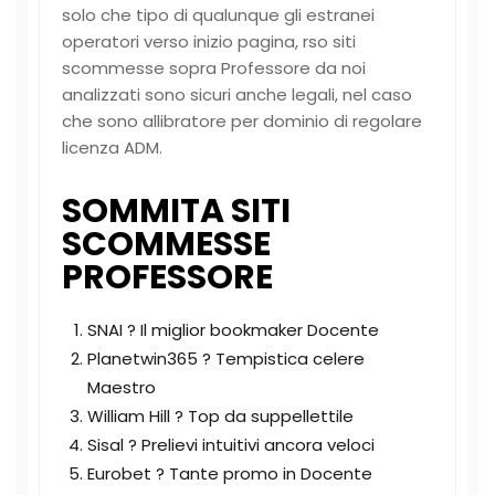
solo che tipo di qualunque gli estranei
operatori verso inizio pagina, rso siti
scommesse sopra Professore da noi
analizzati sono sicuri anche legali, nel caso
che sono allibratore per dominio di regolare
licenza ADM.
SOMMITA SITI
SCOMMESSE
PROFESSORE
SNAI ? Il miglior bookmaker Docente
Planetwin365 ? Tempistica celere
Maestro
William Hill ? Top da suppellettile
Sisal ? Prelievi intuitivi ancora veloci
Eurobet ? Tante promo in Docente